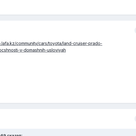
to.lafa.kz/community/cars/toyota/land-cruiser-prado-
ocshnosti-v-domashnih-usloviyah
n69 сказал: