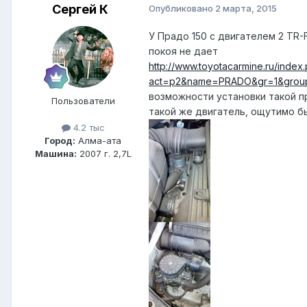
Сергей К
Опубликовано
2 марта, 2015
У Прадо 150 с двигателем 2 TR-
покоя не дает
http://www.toyotacarmine.ru/index
act=p2&name=PRADO&gr=1&grou
возможности установки такой п
Пользователи
такой же двигатель, ощутимо б
4.2 тыс
Город:
Алма-ата
Машина:
2007 г. 2,7L