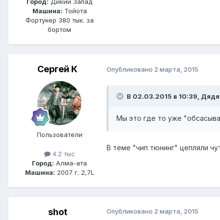
Город:
Дикий Запад
Машина:
Тойота
Фортунер 380 тык. за
бортом
Сергей К
Опубликовано
2 марта, 2015
В 02.03.2015 в 10:39, Дядя
Мы это где то уже "обсасыв
Пользователи
В теме "чип тюнинг" цепляли чу
4.2 тыс
Город:
Алма-ата
Машина:
2007 г. 2,7L
shot
Опубликовано
2 марта, 2015