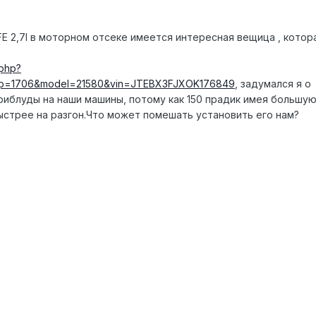
FE 2,7l в моторном отсеке имеется интересная вещица , котор
.php?
p=1706&model=21580&vin=JTEBX3FJXOK176849
, задумался я о
риблуды на наши машины, потому как 150 прадик имея большую
ыстрее на разгон.Что может помешать установить его нам?