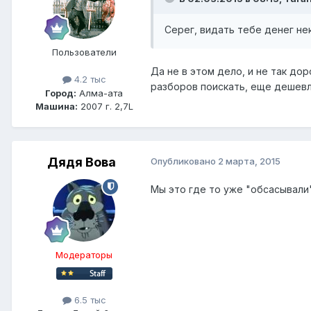
Серег, видать тебе денег н
Пользователи
Да не в этом дело, и не так до
4.2 тыс
разборов поискать, еще дешевл
Город:
Алма-ата
Машина:
2007 г. 2,7L
Дядя Вова
Опубликовано
2 марта, 2015
Мы это где то уже "обсасывали
Модераторы
6.5 тыс