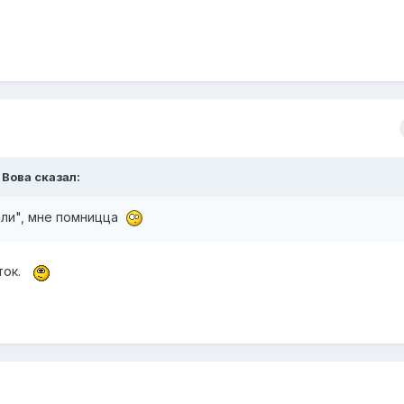
 Вова сказал:
али", мне помницца
ток.