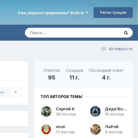
Регистрация
Уже зарегистрированы? Войти
Активность
Ответов
Создана
Последний ответ
95
11 г.
4 г.
ки
0
ТОП АВТОРОВ ТЕМЫ
Сергей К
Дядя Вова
28 постов
15 постов
shot
ЛеРой
13 постов
9 постов