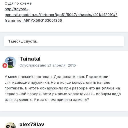
Судя по схеме
http://toyota-
general.epcdata.ru/fortuner/tgn51/5047/chassis/4101/41201C/?
frame_no=MR1YX59G163001366
1 месяц спустя...
Taigatal
Опубликовано
21 апреля, 2015
У меня сальник протекал. Два раза менял. Поджимали
стягивающие пружинки. Но в конце концов опять начало
протекать. В итоге обнаружили при разборе что на флянце на
зеркальной поверхности ржавые червоточины... вобщем надо
флянец менять. У вас с чем причина замены?
alex78lav