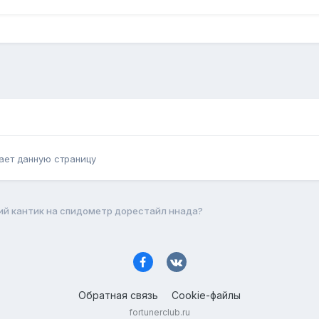
ает данную страницу
й кантик на спидометр дорестайл ннада?
Обратная связь
Cookie-файлы
fortunerclub.ru