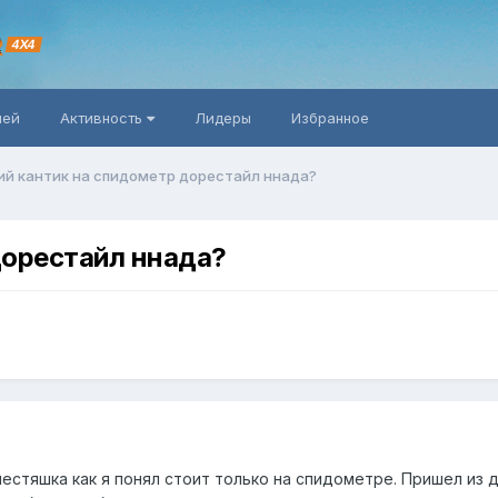
R
4X4
ней
Активность
Лидеры
Избранное
й кантик на спидометр дорестайл ннада?
дорестайл ннада?
естяшка как я понял стоит только на спидометре. Пришел из 