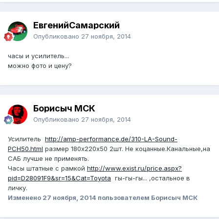
ЕвгенийСамарский
Опубликовано
27 ноября, 2014
часы и усилитель...
можно фото и цену?
Борисыч МСК
Опубликовано
27 ноября, 2014
Усилитель
http://amp-performance.de/310-LA-Sound-
PCH50.html
размер 180х220х50 2шт. Не коцанные.Канальные,на
САБ лучше не применять.
Часы штатные с рамкой
http://www.exist.ru/price.aspx?
pid=D28091F9&sr=15&Cat=Toyota
гы-гы-гы... ,остальное в
личку.
Изменено
27 ноября, 2014
пользователем Борисыч МСК