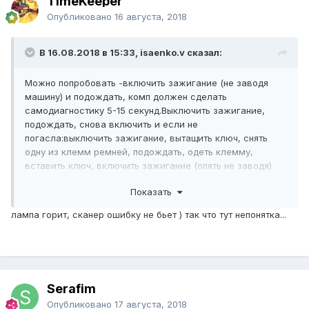
TimeKeeper
Опубликовано
16 августа, 2018
В 16.08.2018 в 15:33, isaenko.v сказал:
Можно попробовать -включить зажигание (не заводя
машину) и подождать, комп должен сделать
самодиагностику 5-15 секунд.Выключить зажигание,
подождать, снова включить и если не
погасла:выключить зажигание, вытащить ключ, снять
одну из клемм ремней, подождать, одеть клемму,
вставить ключ, включить зажигание (опять не заводя)
продиагностируется, выключить подождать-ошибка
Показать
возможно исчезнет.
Про сканер не говорю.
лампа горит, сканер ошибку не бьет ) так что тут непонятка...
Serafim
Опубликовано
17 августа, 2018