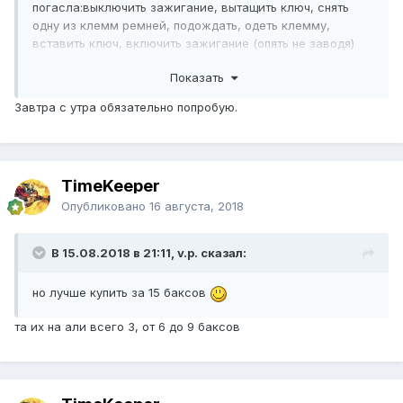
погасла:выключить зажигание, вытащить ключ, снять
одну из клемм ремней, подождать, одеть клемму,
вставить ключ, включить зажигание (опять не заводя)
продиагностируется, выключить подождать-ошибка
Показать
возможно исчезнет.
Про сканер не говорю.
Завтра с утра обязательно попробую.
TimeKeeper
Опубликовано
16 августа, 2018
В 15.08.2018 в 21:11, v.p. сказал:
но лучше купить за 15 баксов
та их на али всего 3, от 6 до 9 баксов