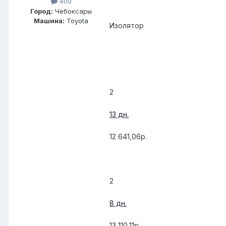
400
Город:
Чебоксары
Машина:
Toyota
Изолятор
2
13 дн.
12 641,06р.
2
8 дн.
13 110,11р.