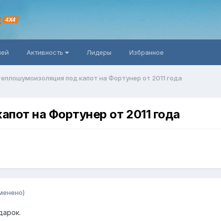
R
4X4
ней
Активность
Лидеры
Избранное
еплошумоизоляция под капот на Фортунер от 2011 года
пот на Фортунер от 2011 года
менено)
дарок.