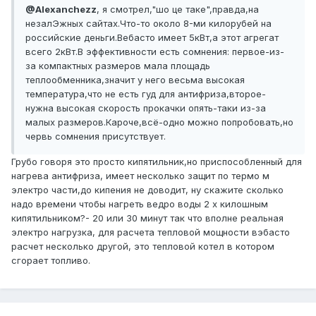
@Alexanchezz
, я смотрел,"шо це таке",правда,на
незалЭжных сайтах.Что-то около 8-ми килорубей на
российские деньги.Вебасто имеет 5кВт,а этот агрегат
всего 2кВт.В эффективности есть сомнения: первое-из-
за компактных размеров мала площадь
теплообменника,значит у него весьма высокая
температура,что не есть гуд для антифриза,второе-
нужна высокая скорость прокачки опять-таки из-за
малых размеров.Кароче,всё-одно можно попробовать,но
червь сомнения присутствует.
Грубо говоря это просто кипятильник,но приспособленный для
нагрева антифриза, имеет несколько защит по термо м
электро части,до кипения не доводит, ну скажите сколько
надо времени чтобы нагреть ведро воды 2 х килошным
кипятильником?- 20 или 30 минут так что вполне реальная
электро нагрузка, для расчета тепловой мощности вэбасто
расчет несколько другой, это тепловой котел в котором
сгорает топливо.