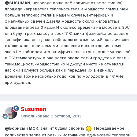
@SUSUMAN
, неправда ваша,всё зависит от эффективной
площади нагревателя теплоносителя и мощности помпы. Чем
больше теплоносителя(в нашем случае,антифриз).У 4-
х калильных свечей дизеля мощность около килоВатта,а
площадь нагрева 3 кв.см.И сколько времени на морозе в 30С
они будут греть массу в зоокГ? Физика-физикой,а её раздел
теплофизика ещё даже либералы не отменили.Я практически
сталкивался с системами отопления и охлаждения ,тему
знаю.Не забываем что антифриз нельзя греть выше указанной
в Т.У.температуры,а она всего около сотни градусов.И опять-
таки,мощность-мощностью,но и джоули никто не отменял,и
нас они волнуют больше,как и передача их в единицу
времени.Тоже несколько годочков по молодости в ФИАНе
протрудился.
Susuman
Опубликовано
2 октября, 2013
@Борисыч МСК
, значит будем спорить
Передаваемое
количество тепла от разных источников одинаковой тепловой