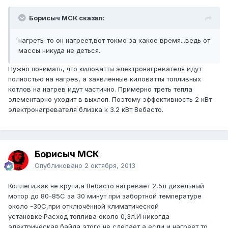
Борисыч МСК сказал:
нагреть-то он нагреет,вот токмо за какое время...ведь от
массы никуда не деться.
Нужно понимать, что киловатты электронагревателя идут
полностью на нагрев, а заявленные киловатты топливных
котлов на нагрев идут частично. Примерно треть тепла
элементарно уходит в выхлоп. Поэтому эффективность 2 кВт
электронагревателя близка к 3.2 кВт Вебасто.
Борисыч МСК
Опубликовано
2 октября, 2013
Коллеги,как не крути,а Вебасто нагревает 2,5л дизельный
мотор до 80-85С за 30 минут при забортной температуре
около -30С,при отключённой климатической
установке.Расход топлива около 0,3л.И никогда
электрическая байда этого не сделает,а если и нагреет то