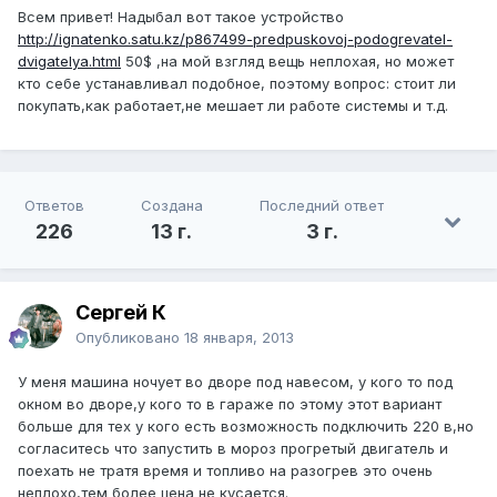
Всем привет! Надыбал вот такое устройство
http://ignatenko.satu.kz/p867499-predpuskovoj-podogrevatel-
dvigatelya.html
50$ ,на мой взгляд вещь неплохая, но может
кто себе устанавливал подобное, поэтому вопрос: стоит ли
покупать,как работает,не мешает ли работе системы и т.д.
Ответов
Создана
Последний ответ
226
13 г.
3 г.
Сергей К
Опубликовано
18 января, 2013
У меня машина ночует во дворе под навесом, у кого то под
окном во дворе,у кого то в гараже по этому этот вариант
больше для тех у кого есть возможность подключить 220 в,но
согласитесь что запустить в мороз прогретый двигатель и
поехать не тратя время и топливо на разогрев это очень
неплохо,тем более цена не кусается.