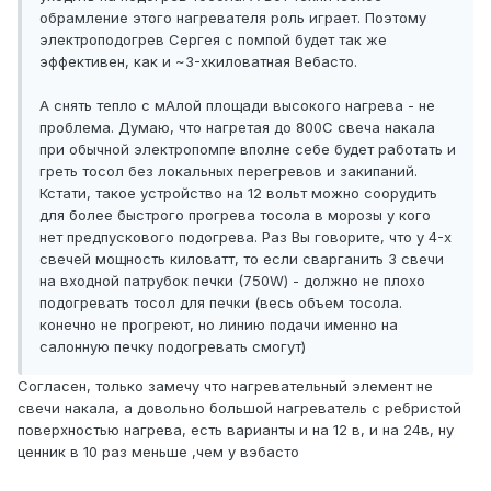
обрамление этого нагревателя роль играет. Поэтому
электроподогрев Сергея с помпой будет так же
эффективен, как и ~3-хкиловатная Вебасто.
А снять тепло с мАлой площади высокого нагрева - не
проблема. Думаю, что нагретая до 800С свеча накала
при обычной электропомпе вполне себе будет работать и
греть тосол без локальных перегревов и закипаний.
Кстати, такое устройство на 12 вольт можно соорудить
для более быстрого прогрева тосола в морозы у кого
нет предпускового подогрева. Раз Вы говорите, что у 4-х
свечей мощность киловатт, то если сварганить 3 свечи
на входной патрубок печки (750W) - должно не плохо
подогревать тосол для печки (весь объем тосола.
конечно не прогреют, но линию подачи именно на
салонную печку подогревать смогут)
Согласен, только замечу что нагревательный элемент не
свечи накала, а довольно большой нагреватель с ребристой
поверхностью нагрева, есть варианты и на 12 в, и на 24в, ну
ценник в 10 раз меньше ,чем у вэбасто