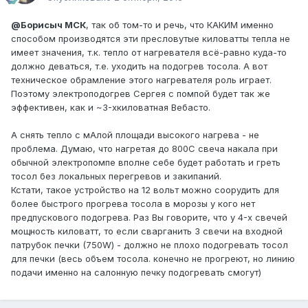
@Борисыч МСК
, так об том-то и речь, что КАКИМ именно
способом производятся эти пресловутые киловатты тепла не
имеет значения, т.к. тепло от нагревателя всё-равно куда-то
должно деваться, т.е. уходить на подогрев тосола. А вот
техническое обрамление этого нагревателя роль играет.
Поэтому электроподогрев Сергея с помпой будет так же
эффективен, как и ~3-хкиловатная Вебасто.
А снять тепло с мАлой площади высокого нагрева - не
проблема. Думаю, что нагретая до 800С свеча накала при
обычной электропомпе вполне себе будет работать и греть
тосол без локальных перегревов и закипаний.
Кстати, такое устройство на 12 вольт можно соорудить для
более быстрого прогрева тосола в морозы у кого нет
предпускового подогрева. Раз Вы говорите, что у 4-х свечей
мощность киловатт, то если сварганить 3 свечи на входной
патрубок печки (750W) - должно не плохо подогревать тосол
для печки (весь объем тосола. конечно не прогреют, но линию
подачи именно на салонную печку подогревать смогут)