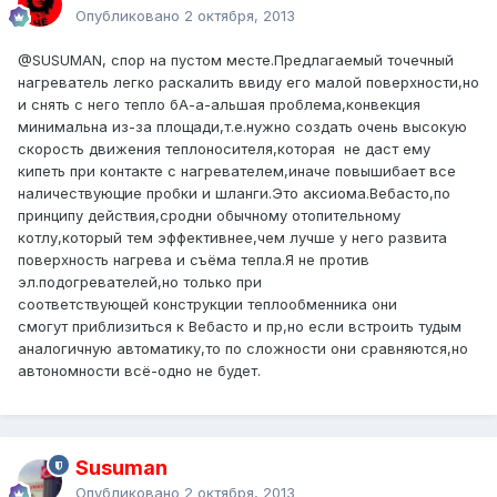
Опубликовано
2 октября, 2013
@SUSUMAN
, спор на пустом месте.Предлагаемый точечный
нагреватель легко раскалить ввиду его малой поверхности,но
и снять с него тепло бА-а-альшая проблема,конвекция
минимальна из-за площади,т.е.нужно создать очень высокую
скорость движения теплоносителя,которая не даст ему
кипеть при контакте с нагревателем,иначе повышибает все
наличествующие пробки и шланги.Это аксиома.Вебасто,по
принципу действия,сродни обычному отопительному
котлу,который тем эффективнее,чем лучше у него развита
поверхность нагрева и съёма тепла.Я не против
эл.подогревателей,но только при
соответствующей конструкции теплообменника они
смогут приблизиться к Вебасто и пр,но если встроить тудым
аналогичную автоматику,то по сложности они сравняются,но
автономности всё-одно не будет.
Susuman
Опубликовано
2 октября, 2013