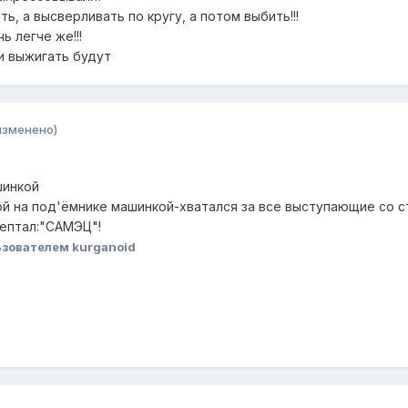
ь, а высверливать по кругу, а потом выбить!!!
ь легче же!!!
ли выжигать будут
изменено)
шинкой
й на под'ёмнике машинкой-хватался за все выступающие со 
ептал:"САМЭЦ"!
зователем kurganoid