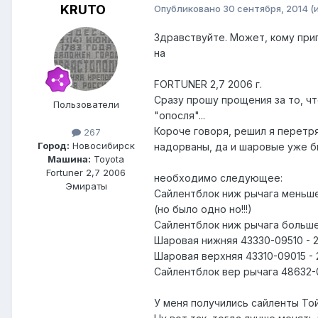
KRUTO
Опубликовано
30 сентября, 2014
(
Здравствуйте. Может, кому при
на
FORTUNER 2,7 2006 г.
Сразу прошу прощения за то, ч
Пользователи
"опосля"...
Короче говоря, решил я перетр
267
Город:
Новосибирск
надорваны, да и шаровые уже бы
Машина:
Toyota
Fortuner 2,7 2006
необходимо следующее:
Эмираты
Сайлентблок ниж рычага меньше
(но было одно но!!!)
Сайлентблок ниж рычага больше
Шаровая нижняя 43330-09510 - 2
Шаровая верхняя 43310-09015 - 
Сайлентблок вер рычага 48632-0
У меня получились сайленты Тойо