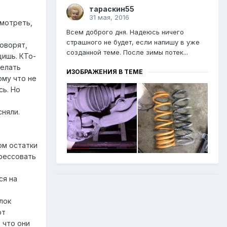
тараскин55
31 мая, 2016
смотреть,
Всем доброго дня. Надеюсь ничего
страшного не будет, если напишу в уже
говорят,
созданной теме. После зимы потек...
щишь. КТо-
делать
ИЗОБРАЖЕНИЯ В ТЕМЕ
ому что не
сь. Но
сняли.
ом остатки
прессовать
ся на
лок
от
 что они