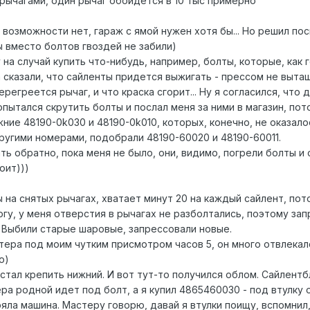
 рычагами, один рычаг обойдется в 10 тыс примерно
 возможности нет, гараж с ямой нужен хотя бы... Но решил по
ы вместо болтов гвоздей не забили)
на случай купить что-нибудь, например, болты, которые, как 
 сказали, что сайленты придется выжигать - прессом не выта
ерегреется рычаг, и что краска сгорит... Ну я согласился, что 
опытался скрутить болты и послал меня за ними в магазин, пот
жние 48190-0k030 и 48190-0k010, которых, конечно, не оказало
ругими номерами, подобрали 48190-60020 и 48190-60011.
ть обратно, пока меня не было, они, видимо, погрели болты и 
оит)))
 на снятых рычагах, хватает минут 20 на каждый сайлент, пот
гу, у меня отверстия в рычагах не разболтались, поэтому за
 Выбили старые шаровые, запрессовали новые.
тера под моим чутким присмотром часов 5, он много отвлекал
о)
стал крепить нижний. И вот тут-то получился облом. Сайлентб
а родной идет под болт, а я купил 4865460030 - под втулку 
ряла машина. Мастеру говорю, давай я втулки поищу, вспомнил,