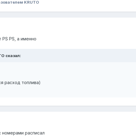
ьзователем KRUTO
т PS PS, а именно
TO сказал:
ся расход топлива)
с номерами расписал