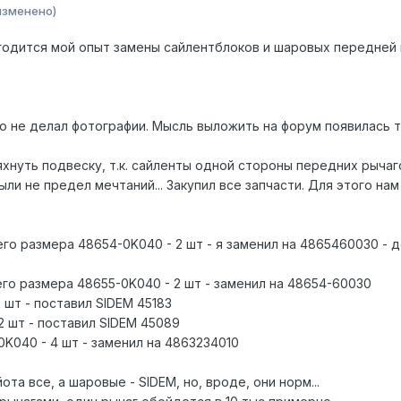
изменено)
годится мой опыт замены сайлентблоков и шаровых передней
то не делал фотографии. Мысль выложить на форум появилась 
яхнуть подвеску, т.к. сайленты одной стороны передних рычаг
ли не предел мечтаний... Закупил все запчасти. Для этого нам
го размера 48654-0K040 - 2 шт - я заменил на 4865460030 - 
го размера 48655-0K040 - 2 шт - заменил на 48654-60030
 шт - поставил SIDEM 45183
2 шт - поставил SIDEM 45089
K040 - 4 шт - заменил на 4863234010
та все, а шаровые - SIDEM, но, вроде, они норм...