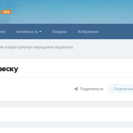
R
4X4
ней
Активность
Лидеры
Избранное
ак я перетряхнул переднюю подвеску
веску
Поделиться
Подписчи