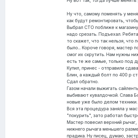
Ну вот так, тогда лучше менять
Ну что, самому поменять у меня
как будут ремонтировать, чтоб
Выбрал СТО поближе к магазину 
надо срезать. Подъехал. Ребята
то скажет, что так нельзя, что п
было... Короче говоря, мастер п
смог их скрутить. Нам нужны ни
есть те же самые, только под д
Купил, принес - отправили сдава
Блин, а каждый болт по 400 р ст
Сдал обратно.
Газом начали выжигать сайленты
выбивают кувалдочкой. Слава Бо
новые уже было делом техники.
Вся эта процедура заняла у мас
"покурить", зато работал быстр
Мастер повесил верхний рычаг, 
нижнего рычага меньшего размер
прадика. Ну писец, думаю, заст