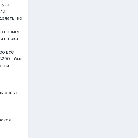
тука.
или
делать, но
вот номер
дят, пока
про всё
8200 - был
блей
 шаровые,
асход