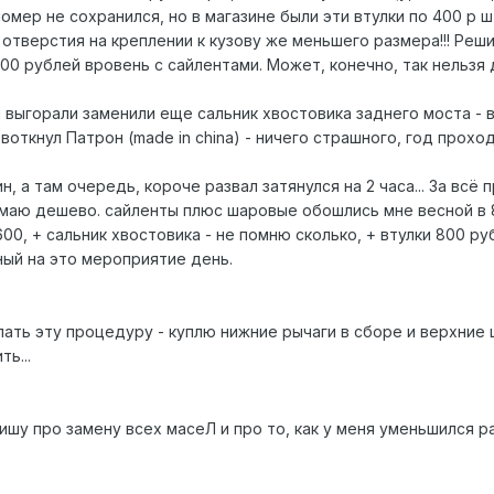
омер не сохранился, но в магазине были эти втулки по 400 р ш
 отверстия на креплении к кузову же меньшего размера!!! Реш
00 рублей вровень с сайлентами. Может, конечно, так нельзя 
 выгорали заменили еще сальник хвостовика заднего моста - 
- воткнул Патрон (made in china) - ничего страшного, год прохо
н, а там очередь, короче развал затянулся на 2 часа... За всё 
думаю дешево. сайленты плюс шаровые обошлись мне весной в 
600, + сальник хвостовика - не помню сколько, + втулки 800 ру
ный на это мероприятие день.
лать эту процедуру - куплю нижние рычаги в сборе и верхние
ь...
ишу про замену всех масеЛ и про то, как у меня уменьшился р