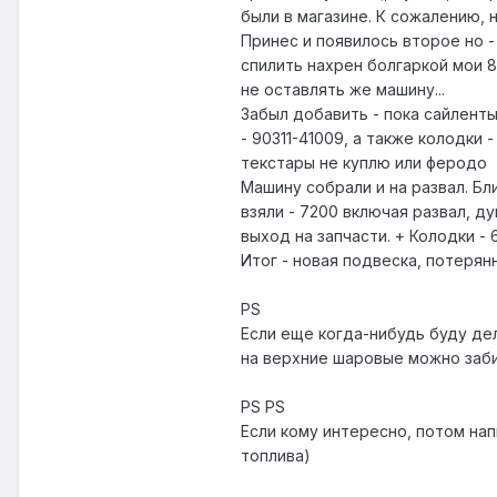
были в магазине. К сожалению, н
Принес и появилось второе но -
спилить нахрен болгаркой мои 8
не оставлять же машину...
Забыл добавить - пока сайленты
- 90311-41009, а также колодки 
текстары не куплю или феродо
Машину собрали и на развал. Бли
взяли - 7200 включая развал, 
выход на запчасти. + Колодки - 
Итог - новая подвеска, потерян
PS
Если еще когда-нибудь буду де
на верхние шаровые можно забит
PS PS
Если кому интересно, потом нап
топлива)