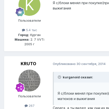
Я с/блоки менял при покупке(п
выжигания
Пользователи
5.4 тыс
Город:
Курган
Машина:
2. 7 VVTi
2005 г
KRUTO
Опубликовано
30 сентября, 2014
kurganoid сказал:
Я с/блоки менял при покупке
Пользователи
матюков и выжигания
267
Серега, а ты видел, как они их