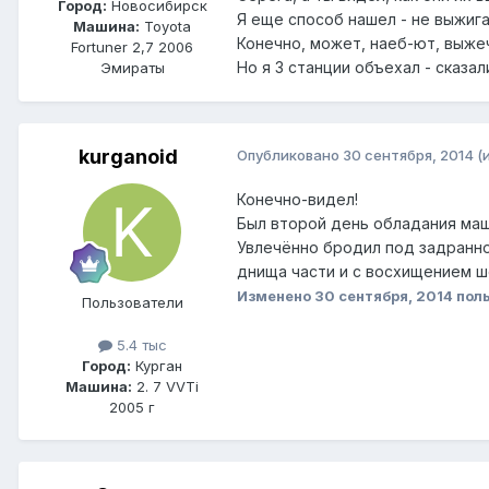
Город:
Новосибирск
Я еще способ нашел - не выжигат
Машина:
Toyota
Конечно, может, наеб-ют, выжеч
Fortuner 2,7 2006
Но я 3 станции объехал - сказа
Эмираты
kurganoid
Опубликовано
30 сентября, 2014
(
Конечно-видел!
Был второй день обладания ма
Увлечённо бродил под задранно
днища части и с восхищением ш
Изменено
30 сентября, 2014
поль
Пользователи
5.4 тыс
Город:
Курган
Машина:
2. 7 VVTi
2005 г