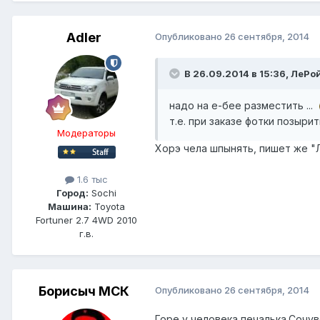
Adler
Опубликовано
26 сентября, 2014
В 26.09.2014 в 15:36, ЛеРо
надо на е-бее разместить ...
т.е. при заказе фотки позыри
Модераторы
Хорэ чела шпынять, пишет же "Л
1.6 тыс
Город:
Sochi
Машина:
Toyota
Fortuner 2.7 4WD 2010
г.в.
Борисыч МСК
Опубликовано
26 сентября, 2014
Горе у человека,печалька.Сочув