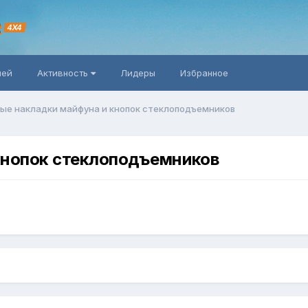
R
4X4
ней
Активность
Лидеры
Избранное
ые накладки майфуна и кнопок стеклоподъемников
кнопок стеклоподъемников