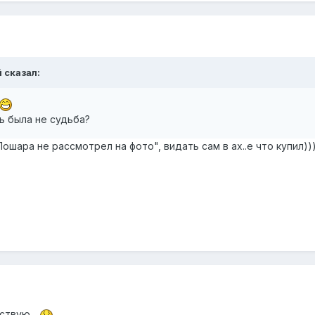
й сказал:
ть была не судьба?
ошара не рассмотрел на фото", видать сам в ах..е что купил))
ствую...