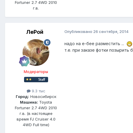
Fortuner 2.7 4WD 2010
г.в.
ЛеРой
Опубликовано
26 сентября, 2014
надо на е-бее разместить ...
т.е. при заказе фотки позырить 
Модераторы
9.3 тыс
Город:
Новосибирск
Машина:
Toyota
Fortuner 2.7 4WD 2010
г.в. (в настоящее
время FJ Cruiser 4.0
4WD Full time)