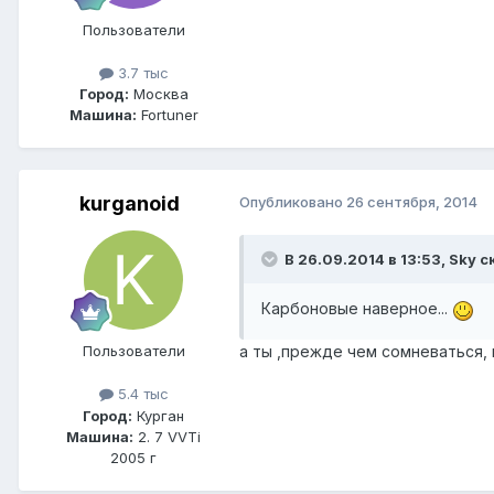
Пользователи
3.7 тыс
Город:
Москва
Машина:
Fortuner
kurganoid
Опубликовано
26 сентября, 2014
В 26.09.2014 в 13:53, Sky с
Карбоновые наверное...
а ты ,прежде чем сомневаться,
Пользователи
5.4 тыс
Город:
Курган
Машина:
2. 7 VVTi
2005 г