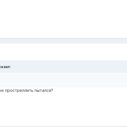
казал:
 их простреллить пытался?