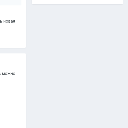
ь новая
ь можно