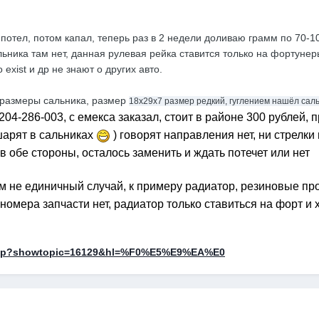
 потел, потом капал, теперь раз в 2 недели доливаю грамм по 70-1
льника там нет, данная рулевая рейка ставится только на фортунер
exist и др не знают о других авто.
л размеры сальника, размер
18х29х7 размер редкий, гуглением нашёл саль
204-286-003, с емекса заказал, стоит в районе 300 рублей, 
шарят в сальниках
) говорят направления нет, ни стрелки
 в обе стороны, осталось заменить и ждать потечет или нет
ом не единичный случай, к примеру радиатор, резиновые пр
а номера запчасти нет, радиатор только ставиться на форт и
x.php?showtopic=16129&hl=%F0%E5%E9%EA%E0