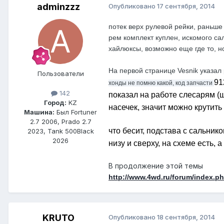
adminzzz
Опубликовано
17 сентября, 2014
потек верх рулевой рейки, раньше
рем комплект куплен, искомого са
хайлюксы, возможно еще где то, но 
На первой странице Vesnik указа
Пользователи
91
хонды не помню какой, код запчасти
142
показал на работе слесарям (
Город:
KZ
насечек, значит можно крутить
Машина:
Был Fortuner
2.7 2006, Prado 2.7
что бесит, подстава с сальник
2023, Tank 500Black
2026
низу и сверху, на схеме есть, 
В продолжение этой темы
http://www.4wd.ru/forum/inde
KRUTO
Опубликовано
18 сентября, 2014