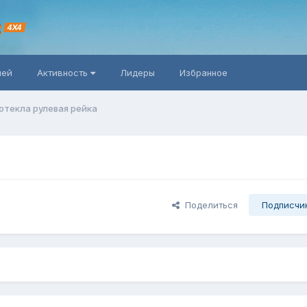
R
4X4
ней
Активность
Лидеры
Избранное
отекла рулевая рейка
Поделиться
Подписчи