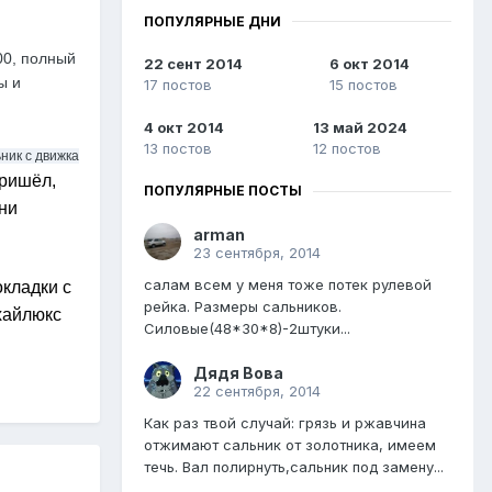
ПОПУЛЯРНЫЕ ДНИ
00, полный
22 сент 2014
6 окт 2014
ы и
17 постов
15 постов
4 окт 2014
13 май 2024
13 постов
12 постов
ник с движка
пришёл,
ПОПУЛЯРНЫЕ ПОСТЫ
 ни
arman
23 сентября, 2014
салам всем у меня тоже потек рулевой
окладки с
рейка. Размеры сальников.
 хайлюкс
Силовые(48*30*8)-2штуки...
Дядя Вова
22 сентября, 2014
Как раз твой случай: грязь и ржавчина
отжимают сальник от золотника, имеем
течь. Вал полирнуть,сальник под замену...