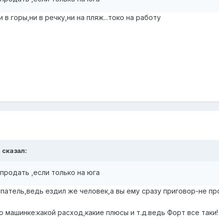
 в горы,ни в речку,ни на пляж...токо на работу
 сказал:
продать ,если только на юга
упатель,ведь ездил же человек,а вы ему сразу приговор-не п
машинке:какой расход,какие плюсы и т.д.ведь Форт все таки!