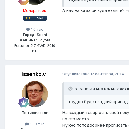
А нам на югах он куда ездить? Ни
Модераторы
1.6 тыс
Город:
Sochi
Машина:
Toyota
Fortuner 2.7 4WD 2010
г.в.
isaenko.v
Опубликовано
17 сентября, 2014
В 16.09.2014 в 09:14, Gvozd
трудно будет задний привод 
На каждый товар есть свой пок
Пользователи
на его место.
10.9 тыс
Нужно поподробнее прописать о 