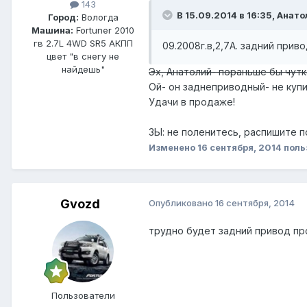
143
В 15.09.2014 в 16:35, Анат
Город:
Вологда
Машина:
Fortuner 2010
гв 2.7L 4WD SR5 АКПП
09.2008г.в,2,7А. задний прив
цвет "в снегу не
найдешь"
Эх, Анатолий- пораньше бы чутк
Ой- он заднеприводный- не купил
Удачи в продаже!
ЗЫ: не поленитесь, распишите 
Изменено
16 сентября, 2014
поль
Gvozd
Опубликовано
16 сентября, 2014
трудно будет задний привод про
Пользователи