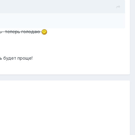
ть- теперь голодаю
ь будет проще!