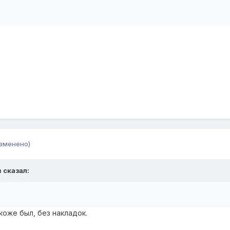
зменено)
в сказал:
 коже был, без накладок.