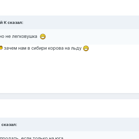
й К сказал:
вно не легковушка
зачем нам в сибири корова на льду
 сказал:
продать ,если только на юга