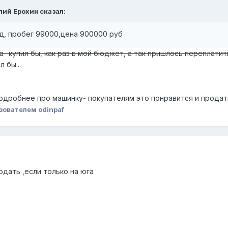
олий Ерохин сказал:
од, пробег 99000,цена 900000 руб
а- купил бы, как раз в мой бюджет, а так пришлось переплати
 бы...
подробнее про машинку- покупателям это понравится и продат
зователем odinpaf
дать ,если только на юга