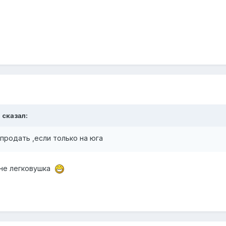
 сказал:
продать ,если только на юга
о не легковушка