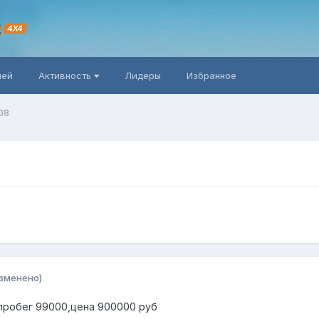
R
4X4
ней
Активность
Лидеры
Избранное
08
зменено)
, пробег 99000,цена 900000 руб