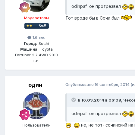
odinpaf он протрезвел
Тот вроде бы в Сочи был
Модераторы
1.6 тыс
Город:
Sochi
Машина:
Toyota
Fortuner 2.7 4WD 2010
г.в.
один
Опубликовано
16 сентября, 2014
(и
В 16.09.2014 в 06:08, Чехо
odinpaf он протрезвел
не, не тот- сочинский на
Пользователи