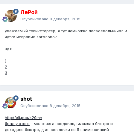
ЛеРой
Опубликовано
8 декабря, 2015
уважаемый топикстартер, я тут немножко посвоевольничал и
чутка исправил заголовок
ну и
1
2
3
shot
Опубликовано
8 декабря, 2015
http://ali.pub/k29mn
брал у этого
- молотчага продован, высылал быстро и
доходило быстро, две посялочки по 5 наименований