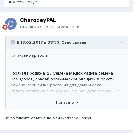
4 месяца спустя...
CharodeyPAL
Опубликовано
12 августа, 2019
В 18.02.2017 в 03:55, Стас сказал:
китайские приколы
Горячая Продажа! 20 Семена Мешок Радуга семена
Помидоров, бонсай органические овощной & фрукты
семена, горшечные растения для дома и сада
Радуга морковь шесть сумасшедшие цвета фамильные
семена, Весенний сад, Забава для детей, Не гмо, Алые,
Показать
Danvers, Парижский, Фиолетовый дракон
1
00 Пенис Чили Red Hot Питер Перца семена чили семя
новый забавный перец Бонсай растения Семена
не покупайте семена на Алиэкспресс, кинут
Овощных Культур для дома и сад
Новые 100 Шт./Семена Фрукты, груди Дыни Сад
Органическое Фамильные Фруктов Растительные Завод