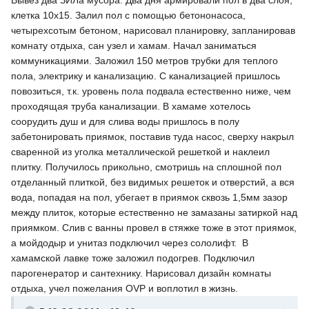
Вывез два ЗИЛа мусора. Два дня армировали пол в два слоя,
клетка 10х15. Залил пол с помощью бетононасоса,
четырехсотым бетоном, нарисовал планировку, запланировав
комнату отдыха, сан узел и хамам. Начал заниматься
коммуникациями. Заложил 150 метров трубки для теплого
пола, электрику и канализацию. С канализацией пришлось
повозиться, т.к. уровень пола подвала естественно ниже, чем
проходящая труба канализации. В хамаме хотелось
соорудить душ и для слива воды пришлось в полу
забетонировать приямок, поставив туда насос, сверху накрыл
сваренной из уголка металлической решеткой и наклеил
плитку. Получилось прикольно, смотришь на сплошной пол
отделанный плиткой, без видимых решеток и отверстий, а вся
вода, попадая на пол, убегает в приямок сквозь 1,5мм зазор
между плиток, которые естественно не замазаны затиркой над
приямком. Слив с ванны провел в стяжке тоже в этот приямок,
а мойдодыр и унитаз подключил через сололифт. В
хамамской лавке тоже заложил подогрев. Подключил
парогенератор и сантехнику. Нарисовал дизайн комнаты
отдыха, учел пожелания OVP и воплотил в жизнь.