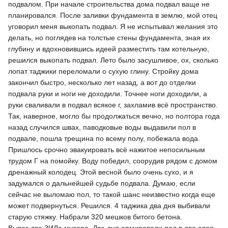
подвалом. При начале строительства дома подвал ваще не
планировался. После заливки фундамента в землю, мой отец
уговорил меня выкопать подвал. Я не испытывал желания это
делать, но поглядев на толстые стены фундамента, зная их
глубину и вдохновившись идеей разместить там котельную,
решился выкопать подвал. Лето было засушливое, ох, сколько
лопат таджики переломали о сухую глину. Стройку дома
закончил быстро, несколько лет назад, а вот до отделки
подвала руки и ноги не доходили. Точнее ноги доходили, а
руки сваливали в подвал всякое г, захламив всё пространство.
Так, наверное, могло бы продолжаться вечно, но полтора года
назад случился швах, паводковые воды выдавили пол в
подвале, пошла трещина по всему полу, побежала вода.
Пришлось срочно эвакуировать всё нажитое непосильным
трудом Г на помойку. Воду победил, соорудив рядом с домом
дренажный колодец. Этой весной было очень сухо, и я
задумался о дальнейшей судьбе подвала. Думаю, если
сейчас не выломаю пол, то такой шанс неизвестно когда еще
может подвернуться. Решился. 4 таджика два дня выбивали
старую стяжку. Набрали 320 мешков битого бетона.