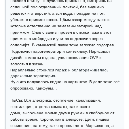
наклеил плитку. Получилось прикольно, смотришь на
сплошной пол отделанный плиткой, без видимых
решеток и отверстий, а вся вода, попадая на пол,
убегает в приямок сквозь 1,5мм зазор между плиток,
которые естественно не замазаны затиркой над
приямком. Слив с ванны провел в стяжке тоже в этот
приямок, а мойдодыр и унитаз подключил через
сололифт. В хамамской лавке тоже заложил подогрев.
Подключил парогенератор и сантехнику. Нарисовал
дизайн комнаты отдыха, учел пожелания OVP и
воплотил в жизнь.
Параллельно строился гараж и облагораживалась
дорожками территория.
Ну а что получилось видно на картинках. В деле тоже всё
опробовано. Кайфуем…
ПыСы: Вся электрика, отопление, канализация,
вентиляция, отделка комнаты, как и всего
дома, выполнена моими двумя руками в свободное от
работы время. Короче, как в анекдоте: Дети, пишем
сочинение, на тему, как я провел лето. Марьиванна, а