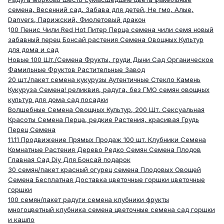
семена, Весенний сад, Забава для детей, Не гмо, Алые,
Danvers, Парижский, Фиолетовый дракон
1
00 Пенис Чили Red Hot Питер Перца семена чили семя новый
забавный перец Бонсай растения Семена Овощных Культур
для дома и сад
Новые 100 Шт./Семена Фрукты, груди Дыни Сад Органическое
Фамильные Фруктов Растительные Завод
20 шт./пакет семена кукурузы Аутентичные Стекло Камень
Кукуруза Семена! реликвия, радуга, без ГМО семян овощных
культур для дома сад посадки
Волшебные Семена Овощных Культур, 200 Шт. Сексуальная
Красоты Семена Перца, редкие Растения, красивая Грудь
Перец Семена
11.11 Продвижение Прямых Продаж 100 шт. Клубники Семена
Комнатные Растения Дерево Редко Семян Семена Плодов
Главная Сад Diy Для Бонсай подарок
30 семян/пакет красный огурец семена Плодовых Овощей
Семена Бесплатная Доставка цветочные горшки цветочные
горшки
100 семян/пакет радуги семена клубники фрукты
многоцветный клубника семена цветочные семена сад горшки
и кашпо