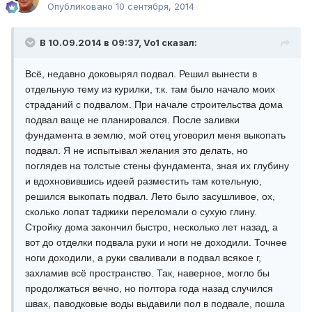
Опубликовано
10 сентября, 2014
В 10.09.2014 в 09:37, Vo1 сказал:
Всё, недавно доковырял подвал. Решил вынести в
отдельную тему из курилки, т.к. там было начало моих
страданий с подвалом. При начале строительства дома
подвал ваще не планировался. После заливки
фундамента в землю, мой отец уговорил меня выкопать
подвал. Я не испытывал желания это делать, но
поглядев на толстые стены фундамента, зная их глубину
и вдохновившись идеей разместить там котельную,
решился выкопать подвал. Лето было засушливое, ох,
сколько лопат таджики переломали о сухую глину.
Стройку дома закончил быстро, несколько лет назад, а
вот до отделки подвала руки и ноги не доходили. Точнее
ноги доходили, а руки сваливали в подвал всякое г,
захламив всё пространство. Так, наверное, могло бы
продолжаться вечно, но полтора года назад случился
швах, паводковые воды выдавили пол в подвале, пошла