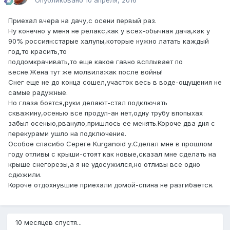
Опубликовано
10 апреля, 2016
Приехал вчера на дачу,с осени первый раз.
Ну конечно у меня не релакс,как у всех-обычная дача,как у
90% россиян:старые халупы,которые нужно латать каждый
год,то красить,то
поддомкрачивать,то еще какое гавно всплывает по
весне.Жена тут же молвила:как после войны!
Снег еще не до конца сошел,участок весь в воде-ощущения не
самые радужные.
Но глаза боятся,руки делают-стал подключать
скважину,осенью все продул-ан нет,одну трубу впопыхах
забыл осенью,рвануло,пришлось ее менять.Короче два дня с
перекурами ушло на подключение.
Особое спасибо Сереге Kurganoid у.Сделал мне в прошлом
году отливы с крыши-стоят как новые,сказал мне сделать на
крыше снегорезы,а я не удосужился,но отливы все одно
сдюжили.
Короче отдохнувшие приехали домой-спина не разгибается.
10 месяцев спустя...