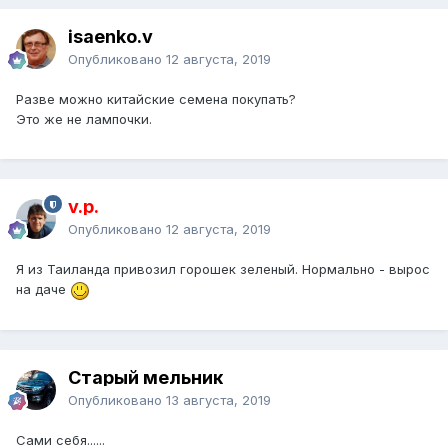
20 шт./пакет семена кукурузы Аутентичные Стекло
isaenko.v
Камень Кукуруза Семена! реликвия, радуга, без ГМО
семян овощных культур для дома сад посадки
Опубликовано
12 августа, 2019
Волшебные Семена Овощных Культур, 200 Шт.
Сексуальная Красоты Семена Перца, редкие Растения,
Разве можно китайские семена покупать?
красивая Грудь Перец Семена
Это же не лампочки.
11.11 Продвижение Прямых Продаж 100 шт. Клубники
Семена Комнатные Растения Дерево Редко Семян
Семена Плодов Главная Сад Diy Для Бонсай подарок
30 семян/пакет красный огурец семена Плодовых
v.p.
Овощей Семена Бесплатная Доставка цветочные горшки
Опубликовано
12 августа, 2019
цветочные горшки
100 семян/пакет радуги семена клубники фрукты
Я из Таиланда привозил горошек зеленый. Нормально - вырос
многоцветный клубника семена цветочные семена сад
на даче
горшки и кашпо
Чую весёлое у меня карячится лето рыбалки, купалки.....
Старый мельник
жена как нашла вот это и ещё много чего через день на
почту хожу за посылками
Опубликовано
13 августа, 2019
Сами себя......