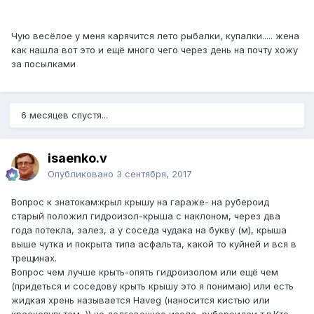
Чую весёлое у меня карячится лето рыбалки, купалки..... жена
как нашла вот это и ещё много чего через день на почту хожу
за посылками
6 месяцев спустя...
isaenko.v
Опубликовано
3 сентября, 2017
Вопрос к знатокам:крыл крышу на гараже- на рубероид
старый положил гидроизол-крыша с наклоном, через два
года потекла, залез, а у соседа чудака на букву (м), крыша
выше чутка и покрыта типа асфальта, какой то куйней и вся в
трещинах.
Вопрос чем лучше крыть-опять гидроизолом или ещё чем
(придеться и соседову крыть крышу это я понимаю) или есть
жидкая хрень называется Haveg (наносится кистью или