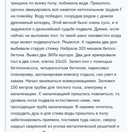
трещина по всему полу, побежала вода. Пришлось
срочно эвакуировать всё нажитое непосильным трудом Г
на помойку. Воду победил, соорудив рядом с домом
дренажный колодец. Этой весной было очень сухо, и я
задумался о дальнейшей судьбе подвала. Думаю, если
сейчас не выломаю пол, то такой шанс неизвестно когда
еще может подвернуться. Решился. 4 таджика два дня
выбивали старую стяжку. Набрали 320 мешков битого
бетона. Вывез два ЗИЛа мусора. Два дня армировали
пол в два слоя, клетка 10х15. Залил пол с помощью
бетононасоса, четырехсотым бетоном, нарисовал
планировку, запланировав комнату отдыха, сан узел и
хамам. Начал заниматься коммуникациями. Заложил
150 метров трубки для теплого пола, электрику и
канализацию. С канализацией пришлось повозиться, т.к.
уровень пола подвала естественно ниже, чем
проходящая труба канализации. В хамаме хотелось
соорудить душ и для слива воды пришлось в полу
забетонировать приямок, поставив туда насос, сверху
накрыл сваренной из уголка металлической решеткой и