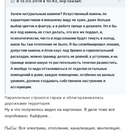
В 13.03.2014 в 10:43, ovp сказал:
Зачем натуральным камнем? Искуственный камень по
характеристикам и внешнему виду не хуже, даже больше
выбор цветов и фактур, а в работе проще и дешевле. Но я бы
все под камень не стал делать, это все же подвал, и,
психологически, чисто в подсознании будет тянуть в холод,
какое бы там отопление не было. Я бы скомбинировал зонами,
допустим камень и блок-хаус под бревно в горизонтальной
раскладке, можно границу делать не ровной, а уступами, и на
границе можно какую то растительность точечно разместить.
А вообще то надо отталкиваться от отделки остальных
помещений в доме, каждое помещение, особенно на разных
уровнях, должно создавать собственное настроение и
ассоциации.
Параллельно строился гараж и облагораживалась
дорожками территория.
Ну а что получилось видно на картинках. В деле тоже всё
опробовано. Кайфуем…
ПыСы: Вся электрика, отопление, канализация, вентиляция,