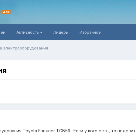
R
4X4
ней
Активность
Лидеры
Избранное
а электрооборудования
ия
дования Toyota Fortuner TGN51L. Если у кого есть, то подели