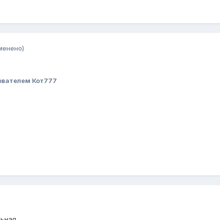
менено)
ователем Кот777
ьная.