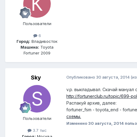
Пользователи
6
Город:
Владивосток
Машина:
Toyota
Fortuner 2009
Sky
Опубликовано
30 августа, 2014
(и
v.p. выкладывал. Скачай мануал 
http://fortunerclub.ru/topic/699-
Распакуй архив, далее:
fortuner_fsm - toyota_end - for
схемы.
Пользователи
Изменено
30 августа, 2014
польз
3.7 тыс
Город:
Москва