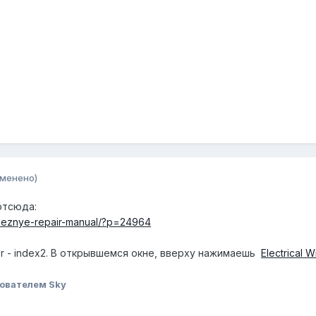
зменено)
отсюда:
poleznye-repair-manual/?p=24964
tuner - index2. В открывшемся окне, вверху нажимаешь
Electrical
ователем Sky