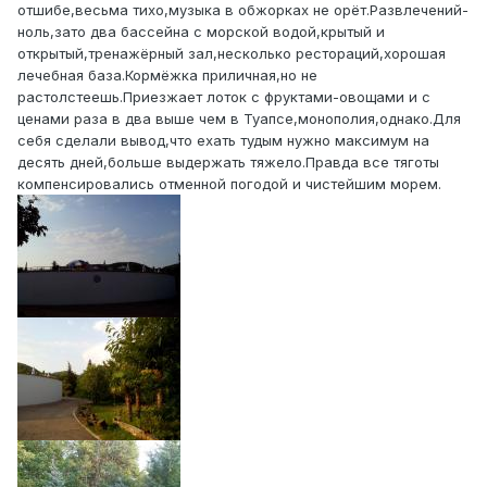
отшибе,весьма тихо,музыка в обжорках не орёт.Развлечений-
ноль,зато два бассейна с морской водой,крытый и
открытый,тренажёрный зал,несколько рестораций,хорошая
лечебная база.Кормёжка приличная,но не
растолстеешь.Приезжает лоток с фруктами-овощами и с
ценами раза в два выше чем в Туапсе,монополия,однако.Для
себя сделали вывод,что ехать тудым нужно максимум на
десять дней,больше выдержать тяжело.Правда все тяготы
компенсировались отменной погодой и чистейшим морем.