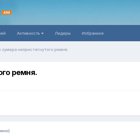
R
4X4
ней
Активность
Лидеры
Избранное
 зумера непристегнутого ремня.
ого ремня.
нено)