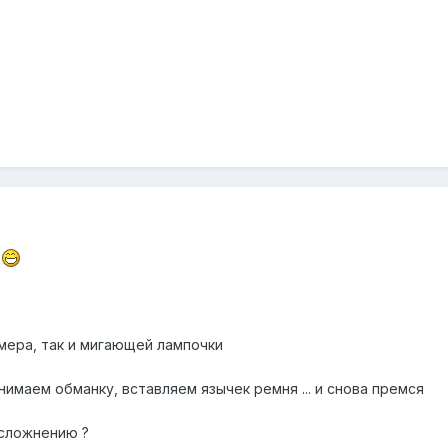
.
ммера, так и мигающей лампочки
нимаем обманку, вставляем язычек ремня ... и снова премся
усложнению ?