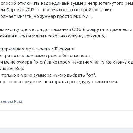
л способ отключить надоедливый зуммер непристегнутого рем
м Фортике 2012 г.в. (получилось со второй попытки).
должает мигать, но зуммер просто МОЛЧИТ,
ем кнопку одометра до показания ODO (прокрутить даже если
скивая ключ) и ждем несколько секунд (секунд 5);
держиваем ее в течении 10 секунд;
метра вставляем замок ремня безопасности;
я меню зумера "b-on", в котором нажатием на ту же кнопку о
 ключ. Всё.
 только в меню зуммера нужно выбрать "on".
тора снова придется повторять процедуру отключения.
телем Faiz