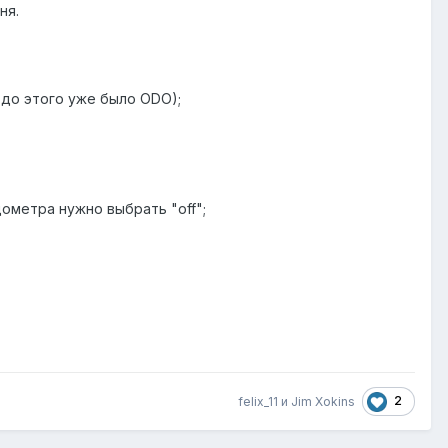
ня.
 до этого уже было ODO);
дометра нужно выбрать "off";
2
felix_11 и Jim Xokins