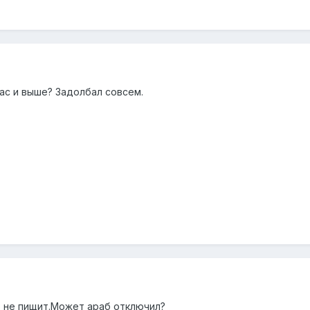
час и выше? Задолбал совсем.
но не пищит.Может араб отключил?