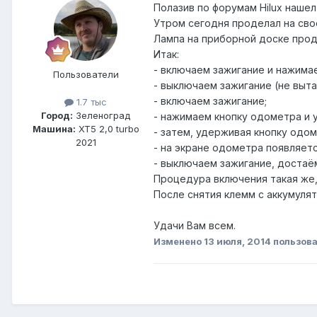
Полазив по форумам Hilux наше
Утром сегодня проделал на свое
Лампа на приборной доске про
Итак:
- включаем зажигание и нажима
Пользователи
- выключаем зажигание (не выта
- включаем зажигание;
1.7 тыс
Город:
Зеленоград
- нажимаем кнопку одометра и у
Машина:
XT5 2,0 turbo
- затем, удерживая кнопку одо
2021
- на экране одометра появляетс
- выключаем зажигание, достаём
Процедура включения такая же,
После снятия клемм с аккумуля
Удачи Вам всем.
Изменено
13 июля, 2014
пользова