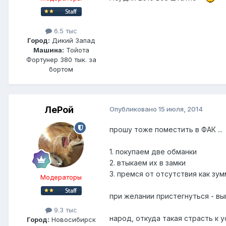
6.5 тыс
Город:
Дикий Запад
Машина:
Тойота
Фортунер 380 тык. за
бортом
ЛеРой
Опубликовано
15 июля, 2014
прошу тоже поместить в ФАК ..
1. покупаем две обманки
2. втыкаем их в замки
3. премся от отсутствия как зу
Модераторы
при желании пристегнуться - вы
9.3 тыс
народ, откуда такая страсть к 
Город:
Новосибирск