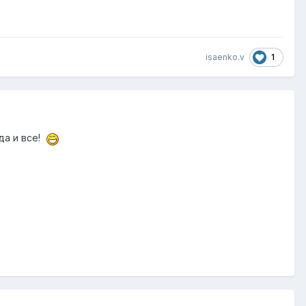
1
isaenko.v
да и все!