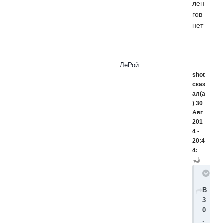
лен
гов
нет
ЛеРой
FLINE
shot
сказ
ал(а
) 30
Авг
201
4 -
20:4
4:
В
3
0
.