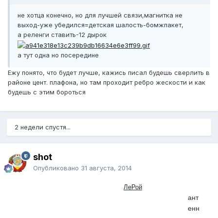
не хотца конечно, но для лучшей связи,магнитка не
выход-уже убедился=детская шалость-бомжпакет,
а реленги ставить-12 дырок
а тут одна но посередине
Ежу понято, что будет лучше, кажись писал будешь сверлить в
районе цент. плафона, но там проходит ребро жескости и как
будешь с этим бороться
2 недели спустя...
shot
Опубликовано
31 августа, 2014
ЛеРой
OFFLINE
ант
енн