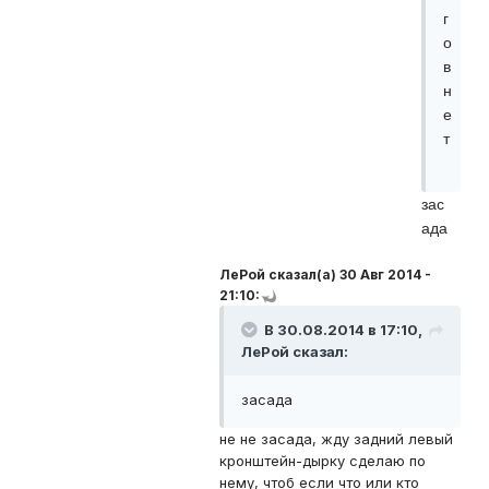
г
о
в
н
е
т
зас
ада
ЛеРой сказал(а) 30 Авг 2014 -
21:10:
В 30.08.2014 в 17:10,
ЛеРой сказал:
засада
не не засада, жду задний левый
кронштейн-дырку сделаю по
нему, чтоб если что или кто