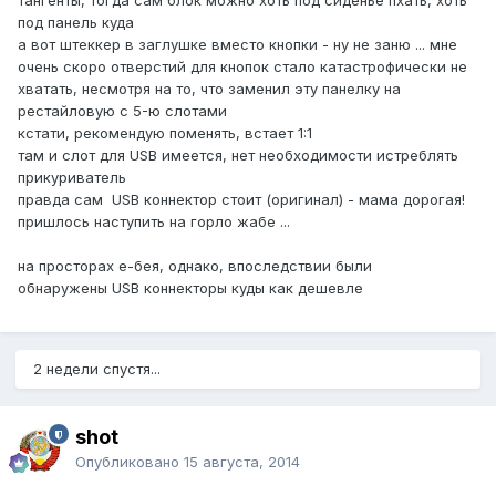
тангенты, тогда сам блок можно хоть под сиденье пхать, хоть
под панель куда
а вот штеккер в заглушке вместо кнопки - ну не заню ... мне
очень скоро отверстий для кнопок стало катастрофически не
хватать, несмотря на то, что заменил эту панелку на
рестайловую с 5-ю слотами
кстати, рекомендую поменять, встает 1:1
там и слот для USB имеется, нет необходимости истреблять
прикуриватель
правда сам USB коннектор стоит (оригинал) - мама дорогая!
пришлось наступить на горло жабе ...
на просторах е-бея, однако, впоследствии были
обнаружены USB коннекторы куды как дешевле
2 недели спустя...
shot
Опубликовано
15 августа, 2014