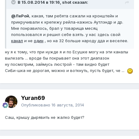
В 15.08.2014 в 19:16, shot сказал:
@ЛеРой
, какая, там ребята сажали на кронштейн и
прикручивали к крепежу рейла-кажись Аутлэндр и др.
Мне понравилось, брал у товарища месяц
попользовался и решил себе взять. у нас здесь свой
канал
и не
один
, но на 32 больше народу дда и веселее.
ну я к тому, что при нужде я и по Есушке могу на эти каналы
вылезать ... вроде бы покрывает она этот диапазон
ну посмотрим, займусь люстрой - там видно будет
СиБи-шка не дорогая, можно и воткнуть, пусть будет, че ...
Yuran69
Опубликовано
16 августа, 2014
Саш, крышу дырявить не жалко будет?