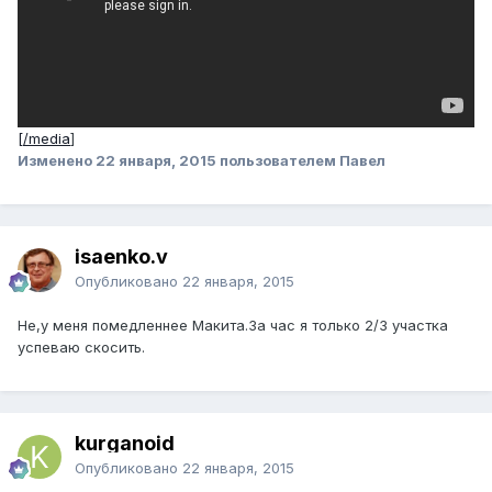
[/media
]
Изменено
22 января, 2015
пользователем Павел
isaenko.v
Опубликовано
22 января, 2015
Не,у меня помедленнее Макита.За час я только 2/3 участка
успеваю скосить.
kurganoid
Опубликовано
22 января, 2015