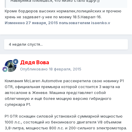
Наверняка плюешься, что низко стало вдруг))
Кроме бордюров высоких нормалек,полицейских и прочюю
хрень не задевает-у нее по моему 18.5.Наврал-16.
Изменено
27 января, 2015
пользователем isaenko.v
4 недели спустя...
Дядя Вова
Опубликовано
18 февраля, 2015
Компания McLaren Automotive рассекретила свою новинку P1
GTR, официальная премьера которой состоится 3 марта на
автосалоне в Женеве. Машина представляет собой
облегченную и ещё более мощную версию гибридного
суперкара P1.
P1 GTR оснащен силовой установкой суммарной мощностью
1000 л.с., состоящей из бензинового двигателя V8 объемом
3,8-литра, мощностью 800 л.с. и 200-сильного электромотора.