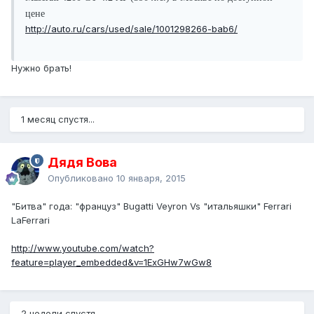
цене
http://auto.ru/cars/used/sale/1001298266-bab6/
Нужно брать!
1 месяц спустя...
Дядя Вова
Опубликовано
10 января, 2015
"Битва" года: "француз" Bugatti Veyron Vs "итальяшки" Ferrari
LaFerrari
http://www.youtube.com/watch?
feature=player_embedded&v=1ExGHw7wGw8
2 недели спустя...