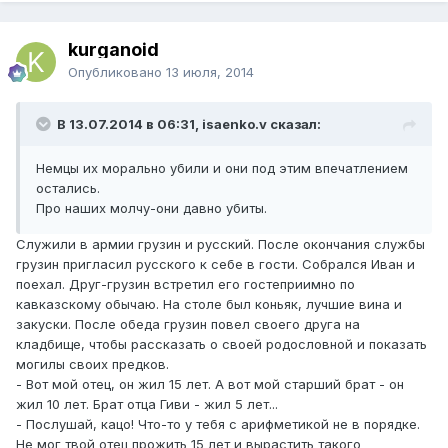
kurganoid
Опубликовано
13 июля, 2014
В 13.07.2014 в 06:31, isaenko.v сказал:
Немцы их морально убили и они под этим впечатлением
остались.
Про наших молчу-они давно убиты.
Служили в армии грузин и русский. После окончания службы
грузин пригласил русского к себе в гости. Собрался Иван и
поехал. Друг-грузин встретил его гостеприимно по
кавказскому обычаю. На столе был коньяк, лучшие вина и
закуски. После обеда грузин повел своего друга на
кладбище, чтобы рассказать о своей родословной и показать
могилы своих предков.
- Вот мой отец, он жил 15 лет. А вот мой старший брат - он
жил 10 лет. Брат отца Гиви - жил 5 лет...
- Послушай, кацо! Что-то у тебя с арифметикой не в порядке.
Не мог твой отец прожить 15 лет и вырастить такого