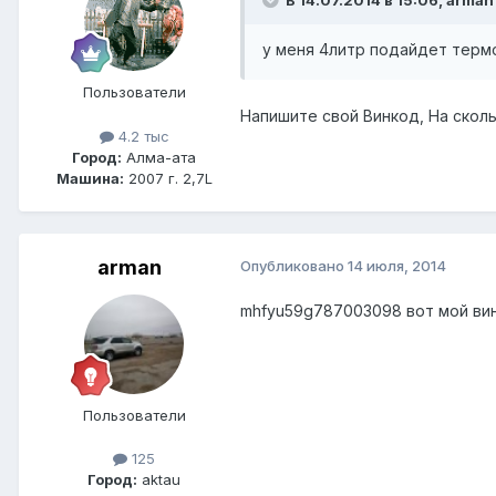
В 14.07.2014 в 15:06, arman
у меня 4литр подайдет терм
Пользователи
Напишите свой Винкод, На сколь
4.2 тыс
Город:
Алма-ата
Машина:
2007 г. 2,7L
arman
Опубликовано
14 июля, 2014
mhfyu59g787003098 вот мой ви
Пользователи
125
Город:
aktau