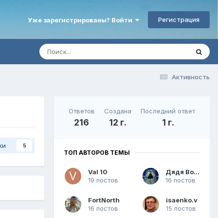
Регистрация
Уже зарегистрированы? Войти
Активность
Ответов
Создана
Последний ответ
216
12 г.
1 г.
ки
5
ТОП АВТОРОВ ТЕМЫ
Val 10
Дядя Вова
19 постов
16 постов
FоrtNorth
isaenko.v
16 постов
15 постов