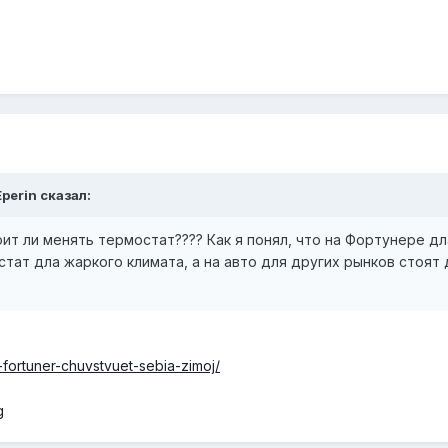
Eperin сказал:
ит ли менять термостат???? Как я понял, что на Фортунере д
стат дла жаркого климата, а на авто для других рынков стоят
k-fortuner-chuvstvuet-sebia-zimoj/