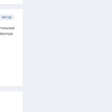
Автор
ительный
 ерунда.