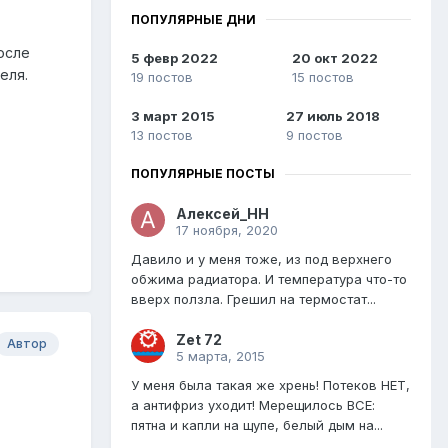
ПОПУЛЯРНЫЕ ДНИ
осле
5 февр 2022
20 окт 2022
еля.
19 постов
15 постов
3 март 2015
27 июль 2018
13 постов
9 постов
ПОПУЛЯРНЫЕ ПОСТЫ
Алексей_НН
17 ноября, 2020
Давило и у меня тоже, из под верхнего
обжима радиатора. И температура что-то
вверх ползла. Грешил на термостат...
Zet 72
Автор
5 марта, 2015
У меня была такая же хрень! Потеков НЕТ,
а антифриз уходит! Мерещилось ВСЕ:
пятна и капли на щупе, белый дым на...