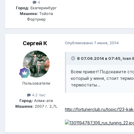
4
Город:
Екатеринбург
Машина:
Тойота
Фортунер
Сергей К
Опубликовано
7 июня, 2014
В 07.06.2014 в 07:45, Ivan 
Всем привет! Подскажите сто
который у меня, стоит термо
Пользователи
термостаты....
4.2 тыс
Город:
Алма-ата
Машина:
2007 г. 2,7L
http://fortunerclub.ru/topic/123-ka