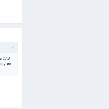
ла ОАЭ
 другие