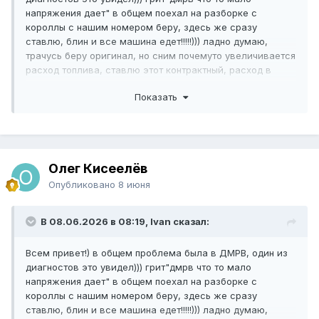
напряжения дает" в общем поехал на разборке с
короллы с нашим номером беру, здесь же сразу
ставлю, блин и все машина едет!!!!!))) ладно думаю,
трачусь беру оригинал, но сним почемуто увеличивается
расход топлива, ставлю этот контрактный, расход в
норме!!! делаю диагностику как в книге написано подать
Показать
напряжение и т. д. нет ни какой разницы во всех трех
датчиках!!! ни хрена не понимаю??))) Ну да ладно, думаю
а что бы и нет, пробег как бы уже есть, в общем беру
форсунки, кислородный, дмрв новые, неделю назад все
это поменял! Машина чуть лучше поехала вроде!! или
Олег Кисеелёв
самовнушение работает!!! НО!!! опять расход чуствую
поднялся, пока не определился просто по стрелке бака
Опубликовано
8 июня
смотрю, сегодня до полного залил сейчас уже
посмотрим. Коррекции долгосрочная 4.69 держится, при
В 08.06.2026 в 08:19, Ivan сказал:
подаче газа стремится к нулю, краткосрочная на
холостых больше в минусе, на оборотах больше
Всем привет!) в общем проблема была в ДМРВ, один из
стремится в плюс. Коррекции все в пределах
диагностов это увидел))) грит"дмрв что то мало
5+-.Непонятно, по кислородному напряжение падает
напряжения дает" в общем поехал на разборке с
меньше 0,1В
короллы с нашим номером беру, здесь же сразу
ставлю, блин и все машина едет!!!!!))) ладно думаю,