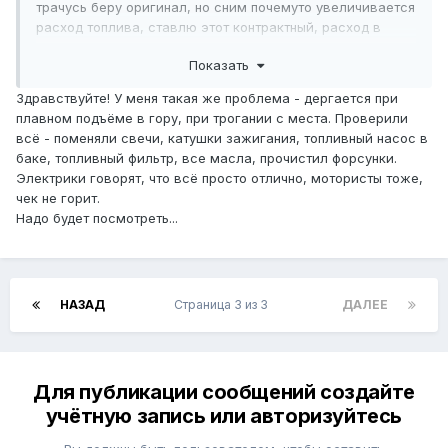
трачусь беру оригинал, но сним почемуто увеличивается
расход топлива, ставлю этот контрактный, расход в
норме!!! делаю диагностику как в книге написано подать
Показать
напряжение и т. д. нет ни какой разницы во всех трех
датчиках!!! ни хрена не понимаю??))) Ну да ладно, думаю
Здравствуйте! У меня такая же проблема - дергается при
а что бы и нет, пробег как бы уже есть, в общем беру
плавном подъёме в гору, при трогании с места. Проверили
форсунки, кислородный, дмрв новые, неделю назад все
всё - поменяли свечи, катушки зажигания, топливный насос в
это поменял! Машина чуть лучше поехала вроде!! или
баке, топливный фильтр, все масла, прочистил форсунки.
самовнушение работает!!! НО!!! опять расход чуствую
Электрики говорят, что всё просто отлично, мотористы тоже,
поднялся, пока не определился просто по стрелке бака
чек не горит.
смотрю, сегодня до полного залил сейчас уже
Надо будет посмотреть...
посмотрим. Коррекции долгосрочная 4.69 держится, при
подаче газа стремится к нулю, краткосрочная на
холостых больше в минусе, на оборотах больше
стремится в плюс. Коррекции все в пределах
НАЗАД
Страница 3 из 3
ДАЛЕЕ
5+-.Непонятно, по кислородному напряжение падает
меньше 0,1В
Для публикации сообщений создайте
учётную запись или авторизуйтесь