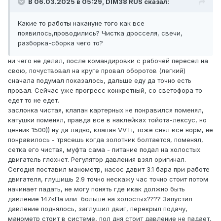
В 06.03.2025 в 05:29, DIM38 RUS сказал:
Какие то работы накануне того как все
появилось,проводились? Чистка дросселя, свечи,
разборка-сборка чего то?
ни чего не делал, после командировки с рабочей пересел на
свою, почуствовал на круге провал оборотов (легкий)
сначала подумал показалось, дальше еду да точно есть
провал. Сейчас уже прогресс конкретный, со светофора то
едет то не едет.
заслонка чистая, клапан картерных не понравился поменял,
катушки поменял, правда все в наклейках тойота-лексус, но
ценник 1500)) ну да ладно, клапан VVTi, тоже снял все норм, не
понравилось - трясешь когда золотник болтается, поменял,
сетка его чистая, муфта сама - питание подал на холостых
двигатель глохнет. Регулятор давления взял оригинал.
Сегодня поставил манометр, насос давит 3.1 бара при работе
двигателя, глушишь 2.9 точно нескажу час точно стоит потом
начинает падать, не могу понять где икак должно быть
давление 147кПа или больше на холостых???? Запустил
давление поднялось, заглушил двиг, перекрыл подачу,
манометр стоит в системе, пол дня стоит давление не падает.