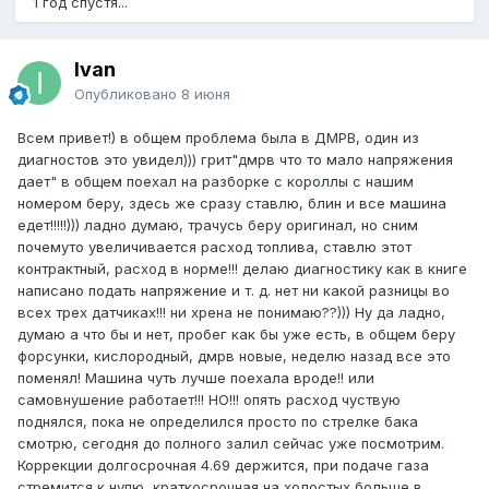
1 год спустя...
Ivan
Опубликовано
8 июня
Всем привет!) в общем проблема была в ДМРВ, один из
диагностов это увидел))) грит"дмрв что то мало напряжения
дает" в общем поехал на разборке с короллы с нашим
номером беру, здесь же сразу ставлю, блин и все машина
едет!!!!!))) ладно думаю, трачусь беру оригинал, но сним
почемуто увеличивается расход топлива, ставлю этот
контрактный, расход в норме!!! делаю диагностику как в книге
написано подать напряжение и т. д. нет ни какой разницы во
всех трех датчиках!!! ни хрена не понимаю??))) Ну да ладно,
думаю а что бы и нет, пробег как бы уже есть, в общем беру
форсунки, кислородный, дмрв новые, неделю назад все это
поменял! Машина чуть лучше поехала вроде!! или
самовнушение работает!!! НО!!! опять расход чуствую
поднялся, пока не определился просто по стрелке бака
смотрю, сегодня до полного залил сейчас уже посмотрим.
Коррекции долгосрочная 4.69 держится, при подаче газа
стремится к нулю, краткосрочная на холостых больше в