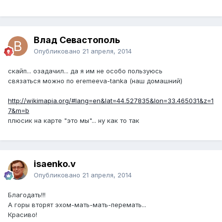
Влад Севастополь
Опубликовано
21 апреля, 2014
скайп... озадачил... да я им не особо пользуюсь
связаться можно по eremeeva-tanka (наш домашний)
http://wikimapia.org/#lang=en&lat=44.527835&lon=33.465031&z=1
7&m=b
плюсик на карте "это мы"... ну как то так
isaenko.v
Опубликовано
21 апреля, 2014
Благодать!!!
А горы вторят эхом-мать-мать-перемать...
Красиво!