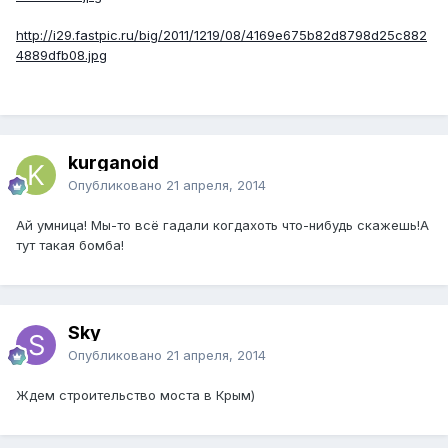
http://i29.fastpic.ru/big/2011/1219/08/4169e675b82d8798d25c882
4889dfb08.jpg
kurganoid
Опубликовано
21 апреля, 2014
Ай умница! Мы-то всё гадали когдахоть что-нибудь скажешь!А
тут такая бомба!
Sky
Опубликовано
21 апреля, 2014
Ждем строительство моста в Крым)