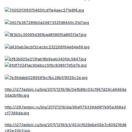
http://i27.fastpic.ru/big/2011/1219/9b/0efb88c03cf967d24ca9464e
0da2bf9b.jpg
http://i28.fastpic.ru/big/2011/1219/da/96a1179339dd9f7e95a368a3
cf7366da.jpg
http://i27.fastpic.ru/big/2011/1219/b3/453cf629ebe56e7c809216d8
c82e32b3.jpg