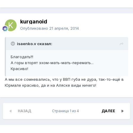
kurganoid
Опубликовано
21 апреля, 2014
isaenko.v сказал:
Благодать!!!
А горы вторят эхом-мать-мать-перемать...
Красиво!
А мы все сомневались, что у ВВП губа не дура, так-то-ещё в
Юрмале красиво, да и на Аляске виды ничего!
НАЗАД
Страница 1 из 4
ДАЛЕЕ