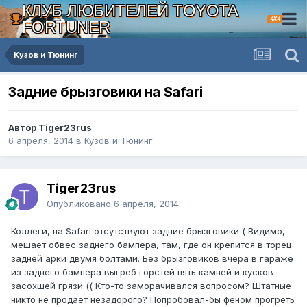
КЛУБ ЛЮБИТЕЛЕЙ TOYOTA
4X4
FORTUNER
Кузов и Тюнинг
Задние брызговики на Safari
Автор Tiger23rus
6 апреля, 2014
в
Кузов и Тюнинг
Tiger23rus
Опубликовано
6 апреля, 2014
Коллеги, на Safari отсутствуют задние брызговики ( Видимо,
мешает обвес заднего бампера, там, где он крепится в торец
задней арки двумя болтами. Без брызговиков вчера в гараже
из заднего бампера выгреб горстей пять камней и кусков
засохшей грязи (( Кто-то заморачивался вопросом? Штатные
никто не продает незадорого? Попробовал-бы феном прогреть