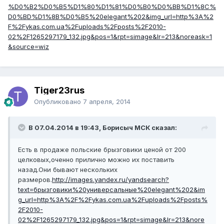
%D0%B2%D0%B5%D1%80%D1%81%D0%B0%D0%BB%D1%8C%
D0%BD%D1%8B%D0%B5%20elegant%202&img_url=http%3A%2
F%2Fykas.com.ua%2Fuploads%2Fposts%2F2010-
02%2F1265297179_132.jpg&pos=1&rpt=simage&lr=213&noreask=1
&source=wiz
Tiger23rus
Опубликовано
7 апреля, 2014
В 07.04.2014 в 19:43, Борисыч МСК сказал:
Есть в продаже польские брызговики ценой от 200
целковых,оченно прилично можно их поставить
назад.Они бывают нескольких
размеров.
http://images.yandex.ru/yandsearch?
text=брызговики%20универсальные%20elegant%202&im
g_url=http%3A%2F%2Fykas.com.ua%2Fuploads%2Fposts%
2F2010-
02%2F1265297179_132.jpg&pos=1&rpt=simage&lr=213&nore