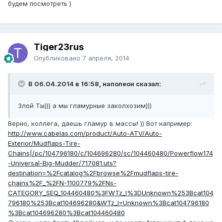
будем посмотреть )
Tiger23rus
Опубликовано
7 апреля, 2014
В 06.04.2014 в 16:58, наполеон сказал:
Злой Ты))) а мы гламурные заколхозим)))
Верно, коллега, даешь гламур в массы! )) Вот например:
http://www.cabelas.com/product/Auto-ATV/Auto-
Exterior/Mudflaps-Tire-
Chains|/pc/104796180/c/104696280/sc/104460480/Powerflow174
-Universal-Big-Mudder/717081.uts?
destination=%2Fcatalog%2Fbrowse%2Fmudflaps-tire-
chains%2F_%2FN-1100779%2FNs-
CATEGORY_SEQ_104460480%3FWTz_l%3DUnknown%253Bcat104
796180%253Bcat104696280&WTz_l=Unknown%3Bcat104796180
%3Bcat104696280%3Bcat104460480