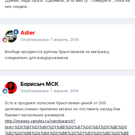
Думаю, надо брать 12дюймов, и по месту "гламурить", пока на
них скидка...
Adler
Опубликовано
7 апреля, 2014
Вообще продаются рулоны брызговиков по метражу,
специально для внедорожников
Борисыч МСК
Опубликовано
7 апреля, 2014
Есть в продаже польские брызговики ценой от 200
целковых,оченно прилично можно их поставить назад.Они
бывают нескольких размеров.
http://images.yandex.ru/yandsearch?
text=%D0%B1%D1%80%D1%8B%D0%B7%D0%B3%D0%BE%D0
%B2%D0%B8%D0%BA%D0%B8%20%D1%83%D0%BD%D0%B8