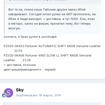
Вот те на, скока наши Тайские друзья через Ибэй
наваривают. Сегодня хотел ручки на АКП проплатить, на
Ибэе 4 тыщи выходит, + доставка, а тут 1200! Ёлы, ехал
в меторо, залез на форум, прочитал тему. Вот теперь
мозгую.
коллега, я брал ручки в шоп2каре
PZ020-0KA03 Fortuner AUTOMATIC SHIFT KNOB Genuine Leather
32.53
PZ020-0KA06 Fortuner 4WD SLOW LL SHIFT KNOB Genuine
Leather 23.28
+ доставка, есесьна
цвет вышеприведенного - черный
Sky
Опубликовано
18 марта, 2014