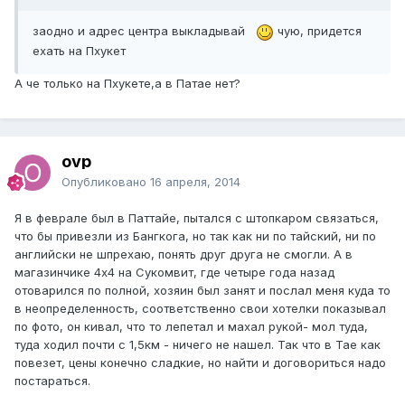
заодно и адрес центра выкладывай
чую, придется
ехать на Пхукет
А че только на Пхукете,а в Патае нет?
ovp
Опубликовано
16 апреля, 2014
Я в феврале был в Паттайе, пытался с штопкаром связаться,
что бы привезли из Бангкога, но так как ни по тайский, ни по
английски не шпрехаю, понять друг друга не смогли. А в
магазинчике 4х4 на Сукомвит, где четыре года назад
отоварился по полной, хозяин был занят и послал меня куда то
в неопределенность, соответственно свои хотелки показывал
по фото, он кивал, что то лепетал и махал рукой- мол туда,
туда ходил почти с 1,5км - ничего не нашел. Так что в Тае как
повезет, цены конечно сладкие, но найти и договориться надо
постараться.