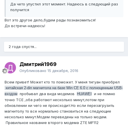
Да чето упустил этот момент. Надеюсь в следующий раз
получится
Вот это другое дело,будем рады познакомиться!
До встречи-надеюсь!
2 года спустя...
Дмитрий1969
Опубликовано
15 декабря, 2016
Всем привет! Может кто то поможет. У меня тигуан приобрел
китайская 2-din магнитола на базе Win CE 6.0 с полноценным USB-
пробывал два вида модемов
и не помню
входом
HUAWEI
точно TCE ,оба работают несколько минут,потом при
обновлении ни чего не происходит.Но если перезагрузить
магнитолу то все нормально становиться на следующие
несколько минут.Модем переведены на только модем.
Правильное название второго модема ZTE MF112