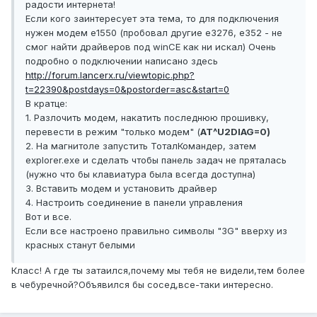
радости интернета!
Если кого заинтересует эта тема, то для подключения
нужен модем e1550 (пробовал другие e3276, e352 - не
смог найти драйверов под winCE как ни искал) Очень
подробно о подключении написано здесь
http://forum.lancerx.ru/viewtopic.php?
t=22390&postdays=0&postorder=asc&start=0
В кратце:
1. Разлочить модем, накатить последнюю прошивку,
перевести в режим "только модем" (
AT^U2DIAG=0)
2. На магнитоле запустить ТоталКомандер, затем
explorer.exe и сделать чтобы панель задач не пряталась
(нужно что бы клавиатура была всегда доступна)
3. Вставить модем и установить драйвер
4. Настроить соединение в панели управления
Вот и все.
Если все настроено правильно символы "3G" вверху из
красных станут белыми
Класс! А где ты затаился,почему мы тебя не видели,тем более
в чебуречной?Объявился бы сосед,все-таки интересно.