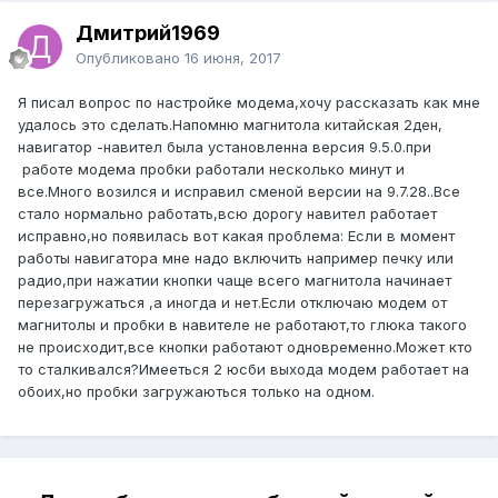
Дмитрий1969
Опубликовано
16 июня, 2017
Я писал вопрос по настройке модема,хочу рассказать как мне
удалось это сделать.Напомню магнитола китайская 2ден,
навигатор -навител была установленна версия 9.5.0.при
работе модема пробки работали несколько минут и
все.Много возился и исправил сменой версии на 9.7.28..Все
стало нормально работать,всю дорогу навител работает
исправно,но появилась вот какая проблема: Если в момент
работы навигатора мне надо включить например печку или
радио,при нажатии кнопки чаще всего магнитола начинает
перезагружаться ,а иногда и нет.Если отключаю модем от
магнитолы и пробки в навителе не работают,то глюка такого
не происходит,все кнопки работают одновременно.Может кто
то сталкивался?Имееться 2 юсби выхода модем работает на
обоих,но пробки загружаються только на одном.