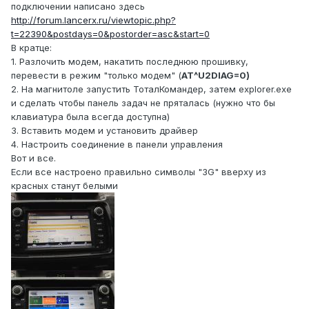
подключении написано здесь
http://forum.lancerx.ru/viewtopic.php?
t=22390&postdays=0&postorder=asc&start=0
В кратце:
1. Разлочить модем, накатить последнюю прошивку,
перевести в режим "только модем" (
AT^U2DIAG=0)
2. На магнитоле запустить ТоталКомандер, затем explorer.exe
и сделать чтобы панель задач не пряталась (нужно что бы
клавиатура была всегда доступна)
3. Вставить модем и установить драйвер
4. Настроить соединение в панели управления
Вот и все.
Если все настроено правильно символы "3G" вверху из
красных станут белыми