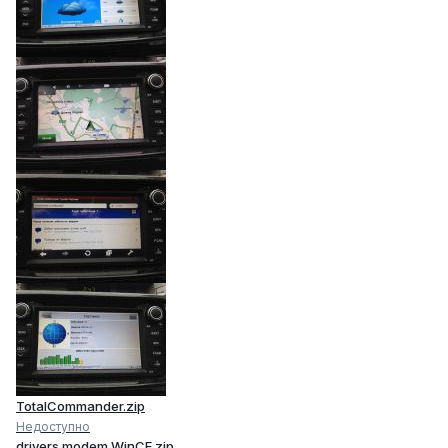
TotalCommander.zip
Недоступно
drivers modem WinCE.zip