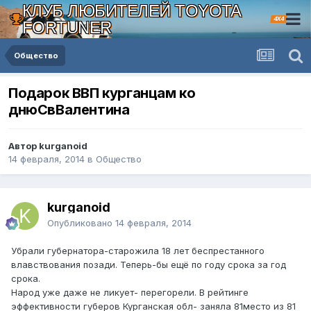
КЛУБ ЛЮБИТЕЛЕЙ TOYOTA
4X4
FORTUNER
Общество
Подарок ВВП курганцам ко
днюСвВалентина
Автор kurganoid
14 февраля, 2014
в
Общество
kurganoid
Опубликовано
14 февраля, 2014
Убрали губернатора-старожила 18 лет беспрестанного
влавствования позади. Теперь-бы ещё по году срока за год
срока.
Народ уже даже не ликует- перегорели. В рейтинге
эффективности губеров Курганская обл- заняла 81место из 81