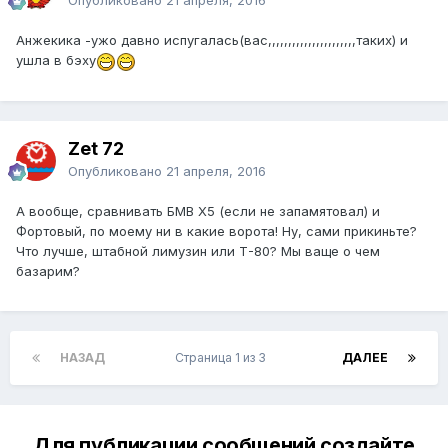
Опубликовано
21 апреля, 2016
Анжекика -ужо давно испугалась(вас,,,,,,,,,,,,,,,,,,,,,,таких) и
ушла в бэху
Zet 72
Опубликовано
21 апреля, 2016
А вообще, сравнивать БМВ Х5 (если не запамятовал) и
Фортовый, по моему ни в какие ворота! Ну, сами прикиньте?
Что лучше, штабной лимузин или Т-80? Мы ваще о чем
базарим?
НАЗАД
Страница 1 из 3
ДАЛЕЕ
Для публикации сообщений создайте