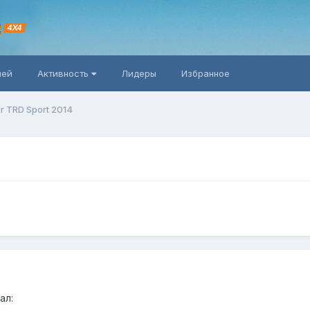
R
4X4
ней
Активность
Лидеры
Избранное
r TRD Sport 2014
ал: