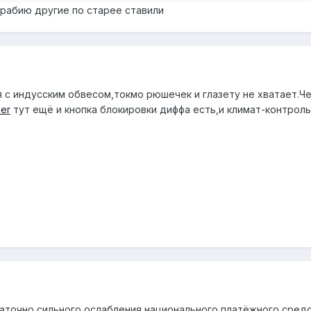
 арабию другие по старее ставили
 с индусским обвесом,токмо рюшечек и глазету не хватает.Че
ner
тут ещё и кнопка блокировки диффа есть,и климат-контроль.
аточно сильного ослабления национального платёжного сред