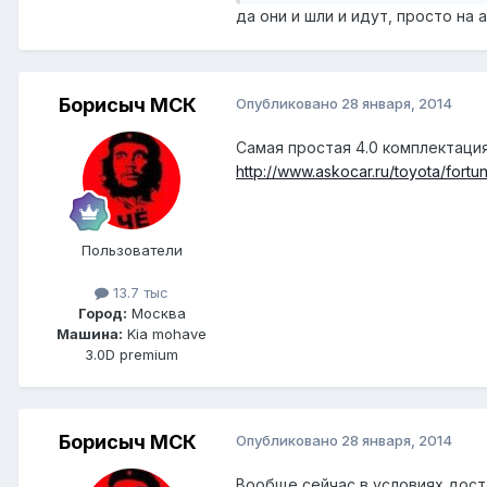
да они и шли и идут, просто на
Борисыч МСК
Опубликовано
28 января, 2014
Самая простая 4.0 комплектация
http://www.askocar.ru/toyota/fortu
Пользователи
13.7 тыс
Город:
Москва
Машина:
Kia mohave
3.0D premium
Борисыч МСК
Опубликовано
28 января, 2014
Вообще сейчас,в условиях дост