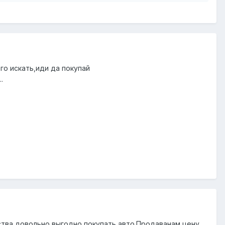
го искать,иди да покупай
.
ства,довольно выгодно покупать авто.Продаванам цену