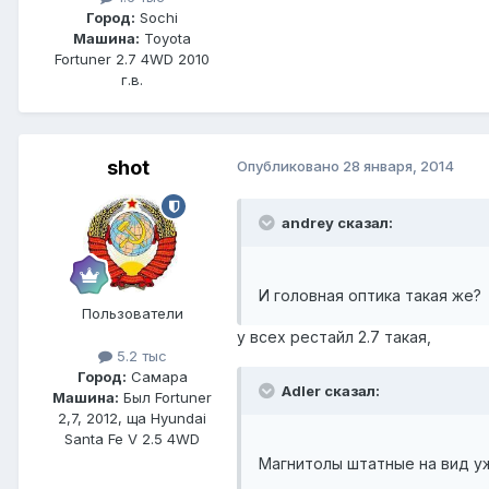
Город:
Sochi
Машина:
Toyota
Fortuner 2.7 4WD 2010
г.в.
shot
Опубликовано
28 января, 2014
andrey сказал:
И головная оптика такая же?
Пользователи
у всех рестайл 2.7 такая,
5.2 тыс
Город:
Самара
Adler сказал:
Машина:
Был Fortuner
2,7, 2012, ща Hyundai
Santa Fe V 2.5 4WD
Магнитолы штатные на вид у