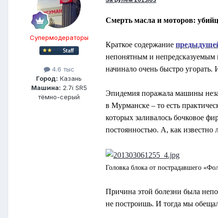
За рулем 2013/03
Смерть масла и моторов: убийц
Супермодераторы
Краткое содержание
предыдущей
непонятным и непредсказуемым п
начинало очень быстро угорать. 
4.6 тыс
Город:
Казань
Машина:
2.7i SR5
Эпидемия поражала машины незав
тёмно-серый
в Мурманске – то есть практичес
которых заливалось бочковое фир
постоянностью. А, как известно
Головка блока от пострадавшего «Фол
Причина этой болезни была непон
не построишь. И тогда мы обещал