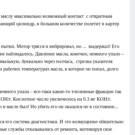
ь маслу максимально возможный контакт с отвратным
тающий цилиндр, в большом количестве полетит в картер
пытки. Мотор трясся и вибрировал, но ... выдержал! Его
не наблюдалось. Давление масла, конечно, немного упало –
мальную, буквально через полчаса, стрелка указателя
 рабочих температурах масла, в которое он попал, долго
емного упала – все-таки какие-то топливные фракции так
КОН/г. Кислотное число увеличилось на 0.3 мг КОН/г.
в масле был! Но убить его он оказался не в состоянии...
ся его система диагностики. И это возмущение обязательно
йные службы отказывались от ремонта, мотивируя свое