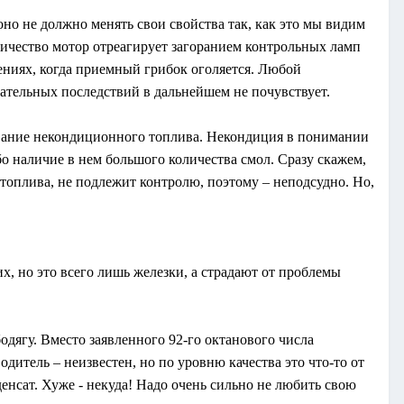
оно не должно менять свои свойства так, как это мы видим
личество мотор отреагирует загоранием контрольных ламп
ениях, когда приемный грибок оголяется. Любой
ательных последствий в дальнейшем не почувствует.
ование некондиционного топлива. Некондиция в понимании
бо наличие в нем большого количества смол. Сразу скажем,
топлива, не подлежит контролю, поэтому – неподсудно. Но,
х, но это всего лишь железки, а страдают от проблемы
одягу. Вместо заявленного 92-го октанового числа
дитель – неизвестен, но по уровню качества это что-то от
нсат. Хуже - некуда! Надо очень сильно не любить свою