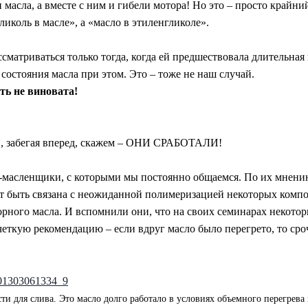
 масла, а вместе с ним и гибели мотора! Но это – просто крайни
ликоль в масле», а «масло в этиленгликоле».
сматриваться только тогда, когда ей предшествовала длительна
состояния масла при этом. Это – тоже не наш случай.
ь не виновата!
И, забегая вперед, скажем – ОНИ СРАБОТАЛИ!
масленщики, с которыми мы постоянно общаемся. По их мнению,
т быть связана с неожиданной полимеризацией некоторых компо
орного масла. И вспомнили они, что на своих семинарах некото
четкую рекомендацию – если вдруг масло было перегрето, то ср
ти для слива. Это масло долго работало в условиях объемного перегрева