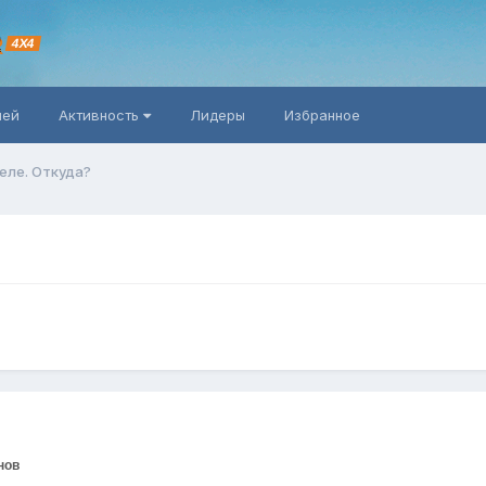
R
4X4
ней
Активность
Лидеры
Избранное
еле. Откуда?
нов