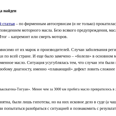
а найден
 статьи
– по фирменным автосервисам (и не только) прокатилас
оведением моторного масла. Безо всякого предупреждения, мас
Итог – капремонт или смерть моторов.
исимо от их марок и производителей. Случаи заболевания регис
ки по всей стране. И еще было замечено – «болели» в основном
менное масло. Ситуация усугублялась тем, что случаи эти были 
 любому диагносту, именно «плавающий» дефект ловить сложнее 
ьксвагена-Тигуан». Менее чем за 3000 км пробега масло превратилось в
ятна, были лишь гипотезы, но на них исковое дело в суде (а чащ
и попытаться разобраться с ситуацией и познакомить с результа