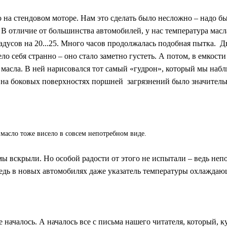
 на стендовом моторе. Нам это сделать было несложно – надо б
В отличие от большинства автомобилей, у нас температура масл
адусов на 20...25. Много часов продолжалась подобная пытка. Д
ло себя странно – оно стало заметно густеть. А потом, в емкости 
масла. В ней нарисовался тот самый «гудрон», который мы набл
 на боковых поверхностях поршней загрязнений было значитель
масло тоже висело в совсем непотребном виде.
мы вскрыли. Но особой радости от этого не испытали – ведь неп
дь в новых автомобилях даже указатель температуры охлаждающ
 началось. А началось все с письма нашего читателя, который, 