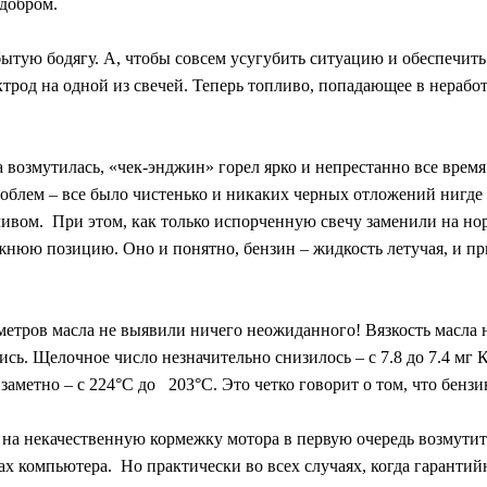
 добром.
тую бодягу. А, чтобы совсем усугубить ситуацию и обеспечит
ктрод на одной из свечей. Теперь топливо, попадающее в нерабо
возмутилась, «чек-энджин» горел ярко и непрестанно все время 
облем – все было чистенько и никаких черных отложений нигде 
ивом. При этом, как только испорченную свечу заменили на нор
жнюю позицию. Оно и понятно, бензин – жидкость летучая, и при
етров масла не выявили ничего неожиданного! Вязкость масла н
ись. Щелочное число незначительно снизилось – с 7.8 до 7.4 мг 
метно – с 224°С до 203°С. Это четко говорит о том, что бензин 
, на некачественную кормежку мотора в первую очередь возмутит
ах компьютера. Но практически во всех случаях, когда гаранти