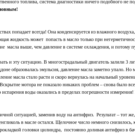
твенного топлива, система диагностики ничего подобного не по
иновным!
ствах попадает всегда! Она конденсируется из влажного воздух
щая жидкость может попасть в масло только при негерметично
ние масла выше, чем давление в системе охлаждения, и потому п
ать и эту ситуацию. В многострадальный двигатель залили 3 ли
ддоне образовалась эмульсия, давление масла заметно упало. Но
ление масла стало расти и скоро вернулась на начальный уровен
 Вскрытие мотора не показало никаких проблем – снова было вс
испарения воды оказались в пределах погрешности измерения! И
гичной ситуацией, заменив воду на антифриз. Результат – тот же
ленгликоль в масле остался. Щелочное число немного снизилось, 
прокладкой головки цилиндра, постоянно доливая антифриз в бачо