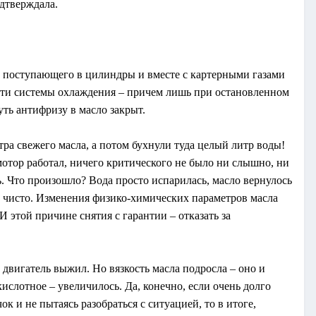
дтверждала.
а, поступающего в цилиндры и вместе с картерными газами
сти системы охлаждения – причем лишь при остановленном
уть антифризу в масло закрыт.
тра свежего масла, а потом бухнули туда целый литр воды!
 мотор работал, ничего критического не было ни слышно, ни
ь. Что произошло? Вода просто испарилась, масло вернулось
е чисто. Изменения физико-химических параметров масла
 этой причине снятия с гарантии – отказать за
, двигатель выжил. Но вязкость масла подросла – оно и
кислотное – увеличилось. Да, конечно, если очень долго
к и не пытаясь разобраться с ситуацией, то в итоге,