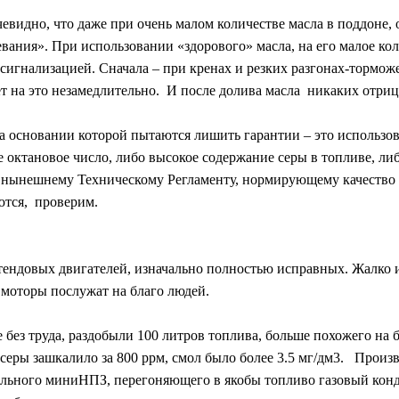
чевидно, что даже при очень малом количестве масла в поддоне, 
вания». При использовании «здорового» масла, на его малое ко
сигнализацией. Сначала – при кренах и резких разгонах-тормож
т на это незамедлительно. И после долива масла никаких отриц
на основании которой пытаются лишить гарантии – это использ
 октановое число, либо высокое содержание серы в топливе, ли
по нынешнему Техническому Регламенту, нормирующему качество 
ются, проверим.
тендовых двигателей, изначально полностью исправных. Жалко и
 моторы послужат на благо людей.
 без труда, раздобыли 100 литров топлива, больше похожего на б
 серы зашкалило за 800 ррм, смол было более 3.5 мг/дм3. Произво
тельного миниНПЗ, перегоняющего в якобы топливо газовый конде