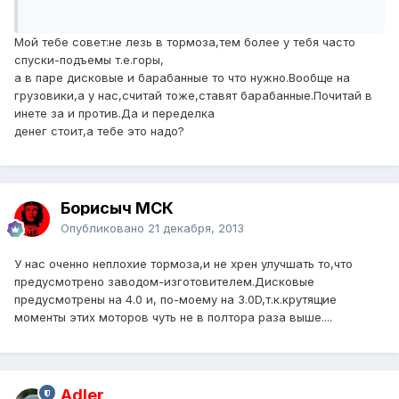
Мой тебе совет:не лезь в тормоза,тем более у тебя часто
спуски-подъемы т.е.горы,
а в паре дисковые и барабанные то что нужно.Вообще на
грузовики,а у нас,считай тоже,ставят барабанные.Почитай в
инете за и против.Да и переделка
денег стоит,а тебе это надо?
Борисыч МСК
Опубликовано
21 декабря, 2013
У нас оченно неплохие тормоза,и не хрен улучшать то,что
предусмотрено заводом-изготовителем.Дисковые
предусмотрены на 4.0 и, по-моему на 3.0D,т.к.крутящие
моменты этих моторов чуть не в полтора раза выше....
Adler