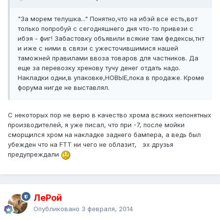
"За морем телушка..." Понятно,что на ибэй все есть,вот
только попробуй с сегодняшнего дня что-то привези с
ибэя - фиг! Забастовку объявили всякие там федексы,тнт
и иже с ними в связи с ужесточившимися нашей
таможней правилами ввоза товаров для частников. Да
еще за перевозку хренову тучу денег отдать надо.
Накладки одни,в упаковке,НОВЫЕ,пока в продаже. Кроме
форума нигде не выставлял.
С некоторых пор не верю в качество хрома всяких непонятных
производителей, я уже писал, что при -7, после мойки
сморщился хром на накладке заднего бампера, а ведь был
убежден что на FTT ни чего не облазит, эх друзья
предупреждали
ЛеРой
Опубликовано
3 февраля, 2014