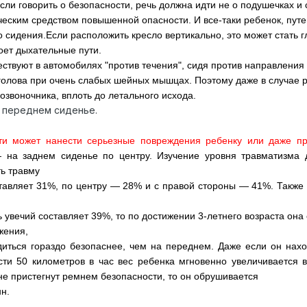
сли говорить о безопасности, речь должна идти не о подушечках и
ическим средством повышенной опасности. И все-таки ребенок, пу
 сидения.
Если расположить кресло вертикально, это может стать г
роет дыхательные пути.
ствуют в автомобилях "против течения", сидя против направления 
голова при очень слабых шейных мышцах. Поэтому даже в случае 
озвоночника, вплоть до летального исхода.
 переднем сиденье.
ти может нанести серьезные повреждения ребенку или даже пр
 на заднем сиденье по центру. Изучение уровня травматизма д
ть травму
ставляет 31%, по центру — 28% и с правой стороны — 41%. Также 
ь увечий составляет 39%, то по достижении 3-летнего возраста она
ожения,
иться гораздо безопаснее, чем на переднем. Даже если он нахо
и 50 километров в час вес ребенка мгновенно увеличивается в 
не пристегнут ремнем безопасности, то он обрушивается
н.