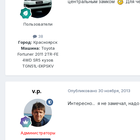
центральным замком
. Для ч
Пользователи
38
Город:
Красноярск
Машина:
Toyota
Fortuner 2011 2TR-FE
4WD SR5 кузов
TGN51L-EKPSKV
v.p.
Опубликовано
30 ноября, 2013
Интересно... я не замечал, надо
Администраторы