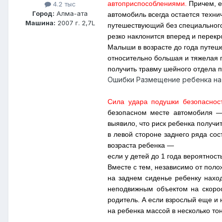
автоприспособлениями.
Причем, е
4.2 тыс
Город:
Алма-ата
а
втомобиль всегда остается техн
Машина:
2007 г. 2,7L
путешествующий без специального
резко наклонится вперед и перек
Малыши в возрасте до года путеше
относительно большая и тяжелая 
получить травму шейного отдела п
Ошибки Размещение ребенка на
Сила удара подушки безопаснос
безопасном месте автомобиля —
выявило, что риск ребенка получи
в левой стороне заднего ряда со
возраста ребенка —
если у детей до 1 года вероятност
Вместе с тем, независимо от пол
на заднем сиденье ребенку наход
неподвижным объектом на скорост
родитель. А если взрослый еще и 
на ребенка массой в несколько тон