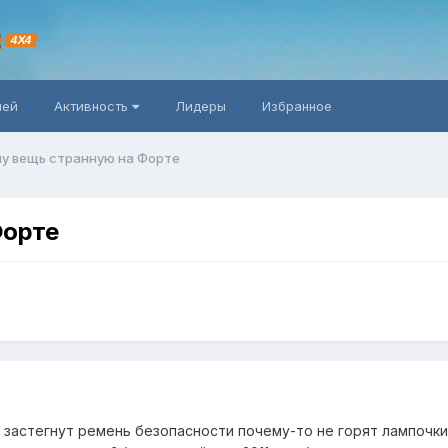
R
4X4
ней
Активность
Лидеры
Избранное
у вещь странную на Форте
Форте
 застегнут ремень безопасности почему-то не горят лампочки