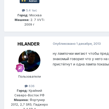
5.4 тыс
Город:
Москва
Машина:
2. 7 VVTi
2009 г
HILANDER
Опубликовано
1 декабря, 2013
ну лампочки мигают чтобы предп
знакомый говорил что у него на
пристёгнут и одна лампа показы
Пользователи
636
Город:
Крайний
Северо-Восток РФ
Машина:
Фортунер
2012, 2,7 SR5; Паджеро
2,4 SR-II