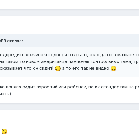
DER сказал:
едпредить хозяина что двери открыты, а когда он в машине то
 на каком то новом американце лампочек контрольных тьма, т
показывает что он сидит!
а то его так не видно
ика поняла сидит взрослый или ребенок, по их стандартам на р
ать) .
я