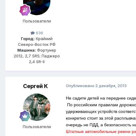
Пользователи
636
Город:
Крайний
Северо-Восток РФ
Машина:
Фортунер
2012, 2,7 SR5; Паджеро
2,4 SR-II
Сергей К
Опубликовано
2 декабря, 2013
Не садите детей на переднее сид
По российским правилам дорожног
удерживающих устройств соответс
конкретно стоит за этой расплывча
очередь не ПДД, а безопасность н
Пользователи
Штатные автомобильные ремни расс