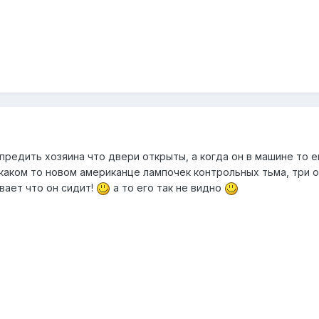
редить хозяина что двери открыты, а когда он в машине то ем
 каком то новом американце лампочек контрольных тьма, три 
вает что он сидит!
а то его так не видно