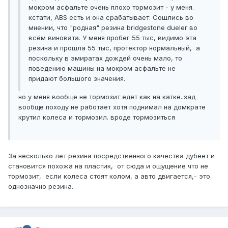
мокром асфальте очень плохо тормозит - у меня.
кстати, ABS есть и она срабатывает. Сошлись во
мнении, что "родная" резина bridgestone dueler во
всём виновата. У меня пробег 55 тыс, видимо эта
резина и прошла 55 тыс, протектор нормальный, а
поскольку в эмиратах дождей очень мало, то
поведению машины на мокром асфальте не
придают большого значения.
но у меня вообще не тормозит едет как на катке..зад
вообще походу не работает хотя поднимал на домкрате
крутил колеса и тормозил. вроде тормозиться
За несколько лет резина посредственного качества дубеет и
становится похожа на пластик, от сюда и ощущение что не
тормозит, если колеса стоят колом, а авто двигается,- это
однозначно резина.