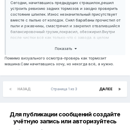
Сегодни, начитавшись предыдущих страшилок,решил
устроить ревизию задних тормозов и заодно проверить
состояние шпилек. Износ незначительный присутствует
вместе с пылью от колодок. Снял барабаны прочистил от
пыли и ржавчины, смастрячил и закрепил отвалившийся
балансировочный грузик,покрасил, обезжирил.Внутри
после чистки всё как только-что с завода. в целом
осмотром доволен.
Показать
Помимо визуального осмотра-проверь как тормозит
машина.Сам начитавшись хочу, но некогда всё, а нужно.
НАЗАД
Страница 1 из 3
ДАЛЕЕ
Для публикации сообщений создайте
учётную запись или авторизуйтесь