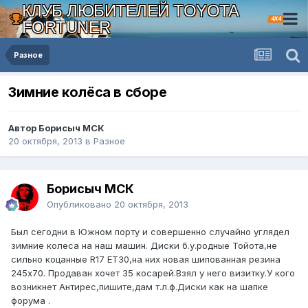
КЛУБ ЛЮБИТЕЛЕЙ TOYOTA
4X4
FORTUNER
Разное
Зимние колёса в сборе
Автор Борисыч МСК
20 октября, 2013
в
Разное
Борисыч МСК
Опубликовано
20 октября, 2013
Был сегодни в Южном порту и совершенно случайно углядел
зимние колеса на наш машин. Диски б.у.родные Тойота,не
сильно коцанные R17 ET30,на них новая шипованная резина
245х70. Продаван хочет 35 косарей.Взял у него визитку.У кого
возникнет Антирес,пишите,дам т.л.ф.Диски как на шапке
форума .