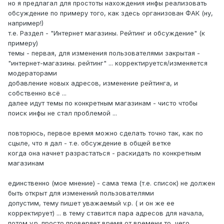
но я предлагал для простоты нахождения инфы реализовать
обсуждение по примеру того, как здесь организован ФАК (ну,
например!)
т.е. Раздел - "Интернет магазины. Рейтинг и обсуждение" (к
примеру)
темы - первая, для изменения пользователями закрытая -
"интернет-магазины. рейтинг" ... корректируется/изменяется
модераторами
добавление новых адресов, изменение рейтинга, и
собственно всё ...
далее идут темы по конкретным магазинам - чисто чтобы
поиск инфы не стал проблемой ...
повторюсь, первое время можно сделать точно так, как по
сцыле, что я дал - т.е. обсуждение в общей ветке
когда она начнет разрастаться - раскидать по конкретным
магазинам
единственно (мое мнение) - сама тема (т.е. список) не должен
быть открыт для изменений пользователями
допустим, тему пишет уважаемый v.p. ( и он же ее
корректирует) ... в тему ставится пара адресов для начала,
потом v.p. просто проверяет время от времени то, чего