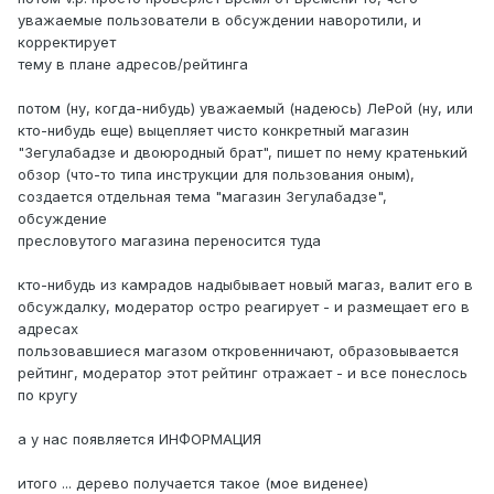
уважаемые пользователи в обсуждении наворотили, и
корректирует
тему в плане адресов/рейтинга
потом (ну, когда-нибудь) уважаемый (надеюсь) ЛеРой (ну, или
кто-нибудь еще) выцепляет чисто конкретный магазин
"Зегулабадзе и двоюродный брат", пишет по нему кратенький
обзор (что-то типа инструкции для пользования оным),
создается отдельная тема "магазин Зегулабадзе",
обсуждение
пресловутого магазина переносится туда
кто-нибудь из камрадов надыбывает новый магаз, валит его в
обсуждалку, модератор остро реагирует - и размещает его в
адресах
пользовавшиеся магазом откровенничают, образовывается
рейтинг, модератор этот рейтинг отражает - и все понеслось
по кругу
а у нас появляется ИНФОРМАЦИЯ
итого ... дерево получается такое (мое виденее)