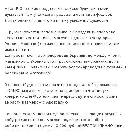
А вот Е-беевские продаваны в списке будут лишними,
думается. Там у каждого продавана есть свой фид-бэк
(типа- рейтинг), так что ни к чему умножать сущности.
Еще, мне кажется, полезно было-бы разделить список на
несколько частей, типа - магазины дальнего забугорья,
Россия, Украина (весьма неплохственные магазинчики там
имеются) и т.д.
Да простят меня фортюнероводы Украины, но между мной и
магазином с Украины стоит российский таможенник, вот в
чем фишка ... равно как и между фортюнероводом с Украины и
российским магазином.
В списке (буде он таки появится) следовало бы размещать
ТОЛЬКО магазины, где можно приобрести что-нибудь
конкретно для Фортеля, иначе пресловутый список грозит
вырасти размером с Австралию.
Теперь о самом шоппинге, собственно ... Господа! Покупая в
забугровых интернет-магазинах, вы можете набрать
себе ништяков на сумму 40 000 рублей БЕСПОШЛИННО (или