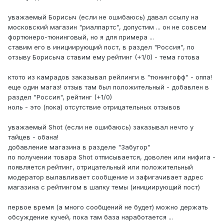
уважаемый Борисыч (если не ошибаюсь) давал ссылу на
московский магазин "риалпартс", допустим ... он не совсем
фортюнеро-тюнинговый, но я для примера ...
ставим его в инициирующий пост, в раздел "Россия", по
отзыву Борисыча ставим ему рейтинг (+1/0) - тема готова
ктото из камрадов заказывал рейлинги в "тюнингофф" - оппа!
еще один магаз! отзыв там был положительный - добавлен в
раздел "Россия", рейтинг (+1/0)
ноль - это (пока) отсутствие отрицательных отзывов
уважаемый Shot (если не ошибаюсь) заказывал нечто у
тайцев - обана!
добавление магазина в разделе "Забугор"
по получении товара Shot отписывается, доволен или нифига -
появляется рейтинг, отрицательный или положительный
модератор вылавливает сообщение и зафигачивает адрес
магазина с рейтингом в шапку темы (инициирующий пост)
первое время (а много сообщений не будет) можно держать
обсуждение кучей, пока там база наработается ...