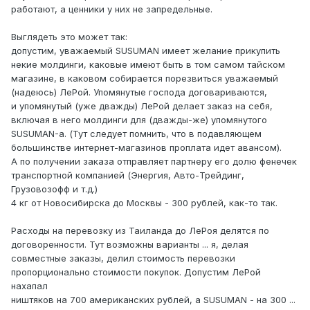
работают, а ценники у них не запредельные.
Выглядеть это может так:
допустим, уважаемый SUSUMAN имеет желание прикупить
некие молдинги, каковые имеют быть в том самом тайском
магазине, в каковом собирается порезвиться уважаемый
(надеюсь) ЛеРой. Упомянутые господа договариваются,
и упомянутый (уже дважды) ЛеРой делает заказ на себя,
включая в него молдинги для (дважды-же) упомянутого
SUSUMAN-а. (Тут следует помнить, что в подавляющем
большинстве интернет-магазинов проплата идет авансом).
А по получении заказа отправляет партнеру его долю фенечек
транспортной компанией (Энергия, Авто-Трейдинг,
Грузовозофф и т.д.)
4 кг от Новосибирска до Москвы - 300 рублей, как-то так.
Расходы на перевозку из Таиланда до ЛеРоя делятся по
договоренности. Тут возможны варианты ... я, делая
совместные заказы, делил стоимость перевозки
пропорционально стоимости покупок. Допустим ЛеРой
нахапал
ништяков на 700 американских рублей, а SUSUMAN - на 300 ...