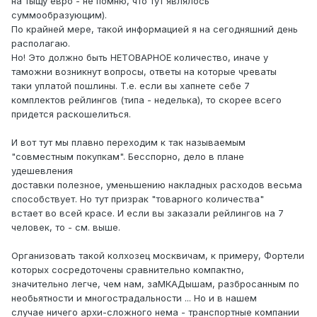
на тыщу евро - не помню, что тут являлось
суммообразующим).
По крайней мере, такой информацией я на сегодняшний день
располагаю.
Но! Это должно быть НЕТОВАРНОЕ количество, иначе у
таможни возникнут вопросы, ответы на которые чреваты
таки уплатой пошлины. Т.е. если вы хапнете себе 7
комплектов рейлингов (типа - неделька), то скорее всего
придется раскошелиться.
И вот тут мы плавно переходим к так называемым
"совместным покупкам". Бесспорно, дело в плане
удешевления
доставки полезное, уменьшению накладных расходов весьма
способствует. Но тут призрак "товарного количества"
встает во всей красе. И если вы заказали рейлингов на 7
человек, то - см. выше.
Организовать такой колхозец москвичам, к примеру, Фортели
которых сосредоточены сравнительно компактно,
значительно легче, чем нам, заМКАДышам, разбросанным по
необьятности и многострадальности ... Но и в нашем
случае ничего архи-сложного нема - транспортные компании