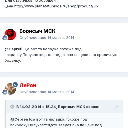
Для старичков по хорошей
цене
http://www.planetatuninga.ru/shop/product/651
Борисыч МСК
Опубликовано
14 марта, 2014
@Сергей К
,а вот та наладка,похоже,под
покраску.Получается,что заедет она по цене под приличную
бодалку.
ЛеРой
Опубликовано
14 марта, 2014
В 14.03.2014 в 15:24, Борисыч МСК сказал:
@Сергей К
,а вот та наладка,похоже,под
покраску.Получается,что заедет она по цене под