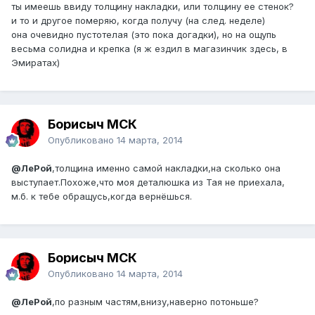
ты имеешь ввиду толщину накладки, или толщину ее стенок?
и то и другое померяю, когда получу (на след. неделе)
она очевидно пустотелая (это пока догадки), но на ощупь
весьма солидна и крепка (я ж ездил в магазинчик здесь, в
Эмиратах)
Борисыч МСК
Опубликовано
14 марта, 2014
@ЛеРой
,толщина именно самой накладки,на сколько она
выступает.Похоже,что моя деталюшка из Тая не приехала,
м.б. к тебе обращусь,когда вернёшься.
Борисыч МСК
Опубликовано
14 марта, 2014
@ЛеРой
,по разным частям,внизу,наверно потоньше?