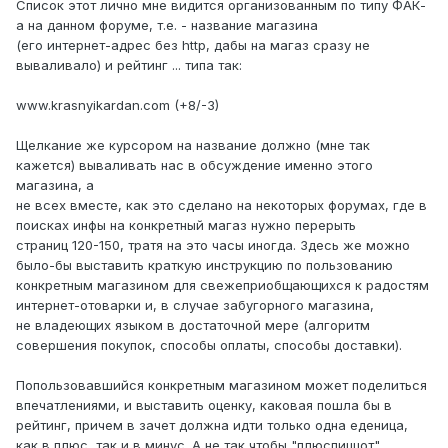
Список этот лично мне видится организованным по типу ФАК-
а на данном форуме, т.е. - название магазина
(его интернет-адрес без http, дабы на магаз сразу не
вываливало) и рейтинг ... типа так:
www.krasnyikardan.com (+8/-3)
Щелкание же курсором на название должно (мне так
кажется) вываливать нас в обсуждение именно этого
магазина, а
не всех вместе, как это сделано на некоторых форумах, где в
поисках инфы на конкретный магаз нужно перерыть
страниц 120-150, тратя на это часы иногда. Здесь же можно
было-бы выставить краткую инструкцию по пользованию
конкретным магазином для свежеприобщающихся к радостям
интернет-отоварки и, в случае забугорного магазина,
не владеющих языком в достаточной мере (алгоритм
совершения покупок, способы оплаты, способы доставки).
Попользовавшийся конкретным магазином может поделиться
впечатлениями, и выставить оценку, каковая пошла бы в
рейтинг, причем в зачет должна идти только одна еденица,
как в плюс, так и в минус. А не так чтобы "плюспиццот"