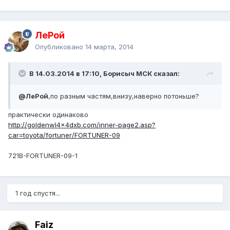
ЛеРой
Опубликовано
14 марта, 2014
В 14.03.2014 в 17:10, Борисыч МСК сказал:
@ЛеРой
,по разным частям,внизу,наверно потоньше?
практически одинаково
http://goldenwl4x4dxb.com/inner-page2.asp?
car=toyota/fortuner/FORTUNER-09
721B-FORTUNER-09-1
1 год спустя...
Faiz