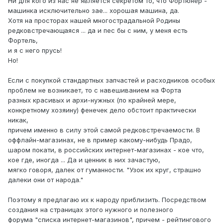
Ни для кого из нас не является секретом то, что Фортюнер -
машинка исключительно зае... хорошая машина, да.
Хотя на просторах нашей многострадальной Родины
редковстречающаяся ... да и пес бы с ним, у меня есть
Фортель,
и я с него прусь!
Но!
Если с покупкой стандартных запчастей и расходников особых
проблем не возникает, то с навешиванием на Форта
разных красивых и архи-нужных (по крайней мере,
конкретному хозяину) фенечек дело обстоит практически
никак,
причем именно в силу этой самой редковстречаемости. В
оффлайн-магазинах, не в пример какому-нибудь Прадо,
шаром покати, в российских интернет-магазинах - кое что,
кое где, иногда ... Да и ценник в них зачастую,
мягко говоря, далек от гуманности. "Узок их круг, страшно
далеки они от народа."
Поэтому я предлагаю их к народу приблизить. Посредством
создания на страницах этого нужного и полезного
форума "списка интернет-магазинов", причем - рейтингового