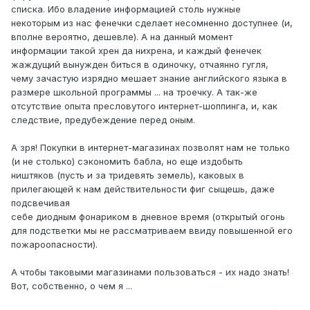
списка. Ибо владение информацией столь нужные
некоторым из нас фенечки сделает несомненно доступнее (и,
вполне вероятно, дешевле). А на данный момент
информации такой хрен да нихрена, и каждый фенечек
жаждущий вынужден биться в одиночку, отчаянно гугля,
чему зачастую изрядно мешает знание английского языка в
размере школьной программы ... на троечку. А так-же
отсутствие опыта пресловутого интернет-шоппинга, и, как
следствие, предубеждение перед оным.
А зря! Покупки в интернет-магазинах позволят нам не только
(и не столько) сэкономить бабла, но еще издобыть
ништяков (пусть и за тридевять земель), каковых в
прилегающей к нам действительности фиг сыщешь, даже
подсвечивая
себе диодным фонариком в дневное время (открытый огонь
для подстветки мы не рассматриваем ввиду повышенной его
пожароопасности).
А чтобы таковыми магазинами пользоваться - их надо знать!
Вот, собственно, о чем я ...