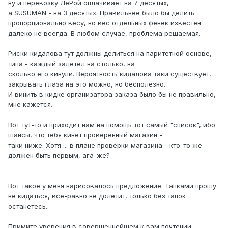
ну и перевозку ЛеРой оплачивает на 7 десятых,
а SUSUMAN - на 3 десятых. Правильнее было бы делить
пропорционально весу, но вес отдельных фенек известен
далеко не всегда. В любом случае, проблема решаемая.
Риски кидалова тут должны делиться на паритетной основе,
типа - каждый залетел на столько, на
сколько его кинули. Вероятность кидалова таки существует,
закрывать глаза на это можно, но бесполезно.
И винить в кидке организатора заказа было бы не правильно,
мне кажется.
Вот тут-то и приходит нам на помощь тот самый "список", ибо
шансы, что тебя кинет проверенный магазин -
таки ниже. Хотя ... в плане проверки магазина - кто-то же
должен быть первым, ага-же?
Вот такое у меня нарисовалось предложение. Тапками прошу
не кидаться, все-равно не долетит, только без тапок
останетесь.
Примите уверения в совершеннейшем к вам почтении.