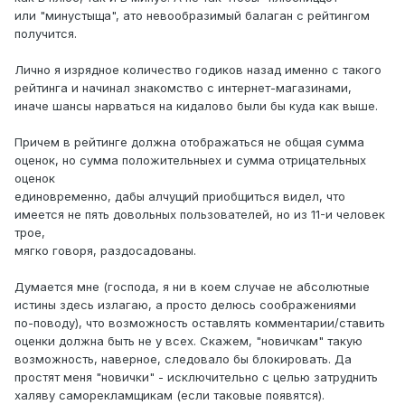
или "минустыща", ато невообразимый балаган с рейтингом
получится.
Лично я изрядное количество годиков назад именно с такого
рейтинга и начинал знакомство с интернет-магазинами,
иначе шансы нарваться на кидалово были бы куда как выше.
Причем в рейтинге должна отображаться не общая сумма
оценок, но сумма положительныех и сумма отрицательных
оценок
единовременно, дабы алчущий приобщиться видел, что
имеется не пять довольных пользователей, но из 11-и человек
трое,
мягко говоря, раздосадованы.
Думается мне (господа, я ни в коем случае не абсолютные
истины здесь излагаю, а просто делюсь соображениями
по-поводу), что возможность оставлять комментарии/ставить
оценки должна быть не у всех. Скажем, "новичкам" такую
возможность, наверное, следовало бы блокировать. Да
простят меня "новички" - исключительно с целью затруднить
халяву саморекламщикам (если таковые появятся).