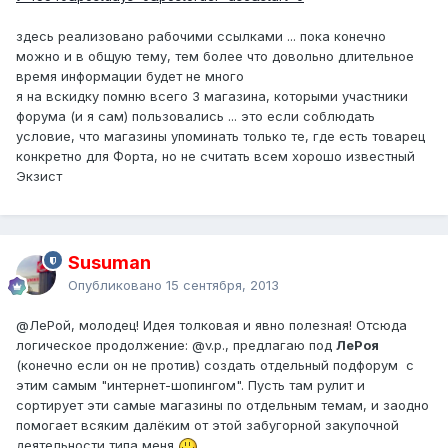
здесь реализовано рабочими ссылками ... пока конечно
можно и в общую тему, тем более что довольно длительное
время информации будет не много
я на вскидку помню всего 3 магазина, которыми участники
форума (и я сам) пользовались ... это если соблюдать
условие, что магазины упоминать только те, где есть товарец
конкретно для Форта, но не считать всем хорошо известный
Экзист
Susuman
Опубликовано
15 сентября, 2013
@ЛеРой
, молодец! Идея толковая и явно полезная! Отсюда
логическое продолжение:
@v.p.
, предлагаю под
ЛеРоя
(конечно если он не против) создать отдельный подфорум с
этим самым "интернет-шопингом". Пусть там рулит и
сортирует эти самые магазины по отдельным темам, и заодно
помогает всяким далёким от этой забугорной закупочной
деятельности типа меня