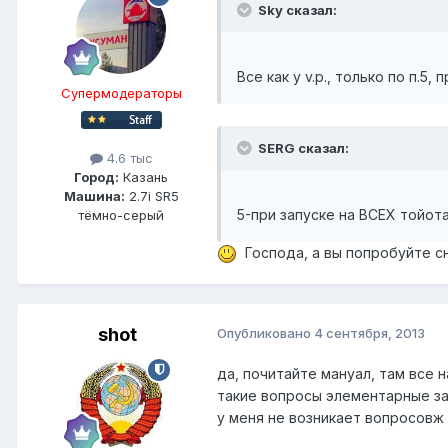
Sky сказал:
Все как у v.p., только по п.5,
Супермодераторы
SERG сказал:
4.6 тыс
Город:
Казань
Машина:
2.7i SR5
5-при запуске на ВСЕХ тойот
тёмно-серый
Господа, а вы попробуйте с
shot
Опубликовано
4 сентября, 2013
да, почитайте мануал, там все 
такие вопросы элементарные за
у меня не возникает вопросовж