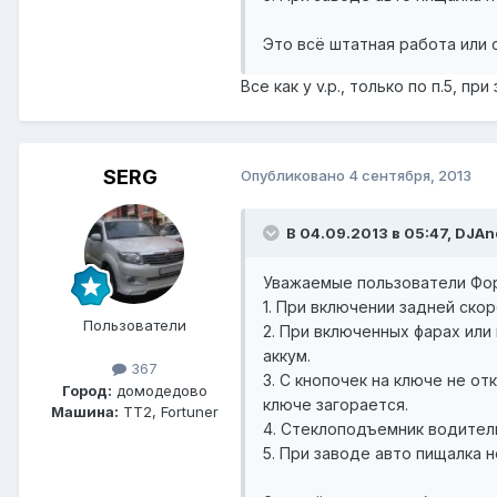
Это всё штатная работа или 
Все как у v.p., только по п.5, пр
SERG
Опубликовано
4 сентября, 2013
В 04.09.2013 в 05:47, DJAn
Уважаемые пользователи Фор
1. При включении задней ско
Пользователи
2. При включенных фарах или
аккум.
367
3. С кнопочек на ключе не о
Город:
домодедово
ключе загорается.
Машина:
TT2, Fortuner
4. Стеклоподъемник водитель
5. При заводе авто пищалка 