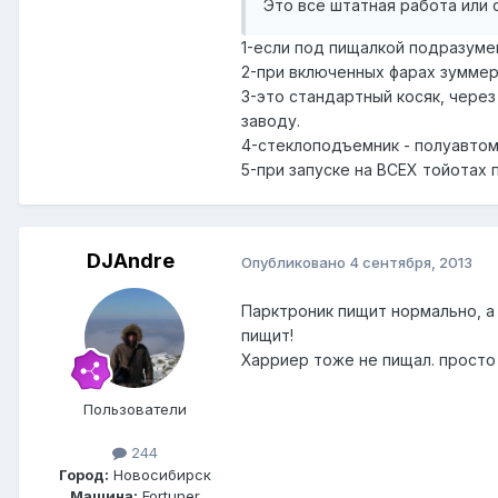
Это всё штатная работа или 
1-если под пищалкой подразумев
2-при включенных фарах зумме
3-это стандартный косяк, через
заводу.
4-стеклоподъемник - полуавтом
5-при запуске на ВСЕХ тойотах 
DJAndre
Опубликовано
4 сентября, 2013
Парктроник пищит нормально, а
пищит!
Харриер тоже не пищал. просто
Пользователи
244
Город:
Новосибирск
Машина:
Fortuner