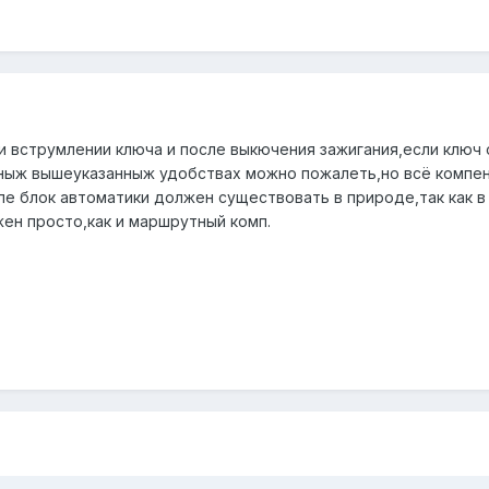
и вструмлении ключа и после выкючения зажигания,если ключ 
ьныж вышеуказанныж удобствах можно пожалеть,но всё компе
е блок автоматики должен существовать в природе,так как в
ен просто,как и маршрутный комп.