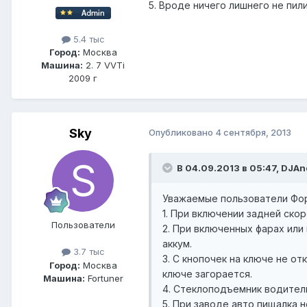
5. Вроде ничего лишнего не пил
5.4 тыс
Город:
Москва
Машина:
2. 7 VVTi
2009 г
Sky
Опубликовано
4 сентября, 2013
В 04.09.2013 в 05:47, DJAn
Уважаемые пользователи Фор
1. При включении задней ско
Пользователи
2. При включенных фарах или
аккум.
3.7 тыс
3. С кнопочек на ключе не о
Город:
Москва
ключе загорается.
Машина:
Fortuner
4. Стеклоподъемник водитель
5. При заводе авто пищалка 