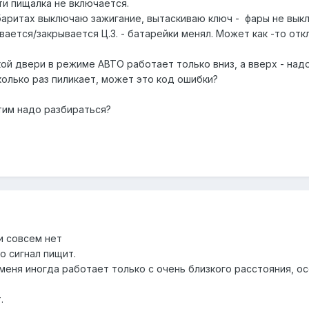
ти пищалка не включается.
баритах выключаю зажигание, вытаскиваю ключ - фары не выкл
ывается/закрывается Ц.З. - батарейки менял. Может как -то о
ой двери в режиме АВТО работает только вниз, а вверх - над
колько раз пиликает, может это код ошибки?
тим надо разбираться?
ки совсем нет
о сигнал пищит.
 меня иногда работает только с очень близкого расстояния, 
.