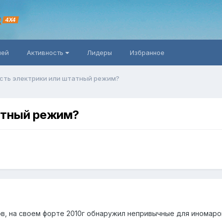
R
4X4
ней
Активность
Лидеры
Избранное
сть электрики или штатный режим?
атный режим?
, на своем форте 2010г обнаружил непривычные для иномаро