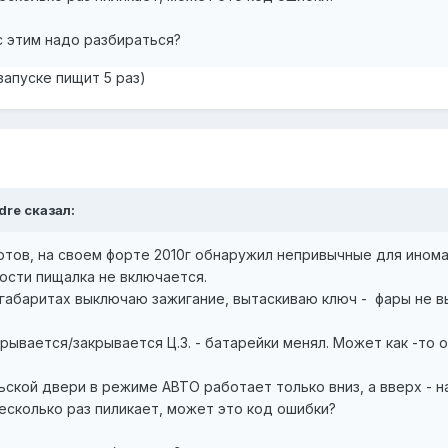
с этим надо разбираться?
и запуске пищит 5 раз)
dre сказал:
тов, на своем форте 2010г обнаружил непривычные для инома
рости пищалка не включается.
 габаритах выключаю зажигание, вытаскиваю ключ - фары не в
ткрывается/закрывается Ц.З. - батарейки менял. Может как -то
ской двери в режиме АВТО работает только вниз, а вверх - н
несколько раз пиликает, может это код ошибки?