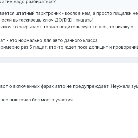
с этим надо разбираться?
ается штатный парктроник - косяк в нем, а просто пищалки н
р если вытаскивешь ключ ДОЛЖЕН пищать!
 ключ то закрывает только водительскую то все, то никакую -
ат - это нормально для авто данного класса
примерно раз 5 пищит. кто-то ждет пока допищит и проворачив
 вот о включенных фарах авто не предупреждает. Неужели зу
 всё выключал без моего участия.