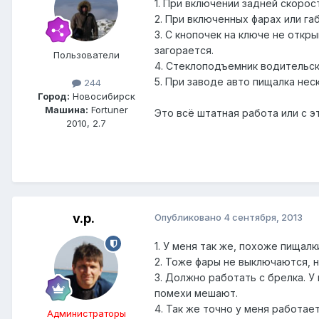
1. При включении задней скорос
2. При включенных фарах или га
3. С кнопочек на ключе не откр
загорается.
Пользователи
4. Стеклоподъемник водительск
5. При заводе авто пищалка нес
244
Город:
Новосибирск
Машина:
Fortuner
Это всё штатная работа или с э
2010, 2.7
v.p.
Опубликовано
4 сентября, 2013
1. У меня так же, похоже пищал
2. Тоже фары не выключаются, н
3. Должно работать с брелка. У
помехи мешают.
4. Так же точно у меня работает
Администраторы