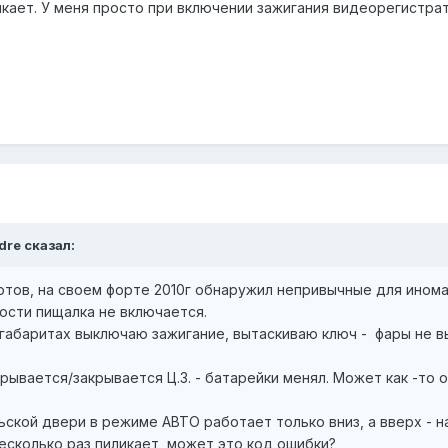
икает. У меня просто при включении зажигания видеорегистра
dre сказал:
тов, на своем форте 2010г обнаружил непривычные для инома
рости пищалка не включается.
 габаритах выключаю зажигание, вытаскиваю ключ - фары не в
ткрывается/закрывается Ц.З. - батарейки менял. Может как -то
ской двери в режиме АВТО работает только вниз, а вверх - н
несколько раз пиликает, может это код ошибки?