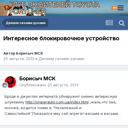
КЛУБ ЛЮБИТЕЛЕЙ TOYOTA
4X4
FORTUNER
Делаем своими руками
Интересное блокировочное устройство
Автор Борисыч МСК
25 августа, 2013
в
Делаем своими руками
Борисыч МСК
Опубликовано
25 августа, 2013
Бродя в джунглях интернета обнаружил оченно антиресную
штуковину
http://sniperauto.com.ua/index.html
,жаль,что она,
похоже, водится токмо в "Незалежной и
Самостийной".Показался мну сей агрегат-весьма и весьма...