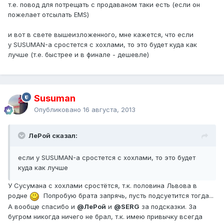
т.е. повод для потрещать с продаваном таки есть (если он
пожелает отсылать EMS)
и вот в свете вышеизложенного, мне кажется, что если
у SUSUMAN-а сростется с хохлами, то это будет куда как
лучше (т.е. быстрее и в финале - дешевле)
Susuman
Опубликовано
16 августа, 2013
ЛеРой сказал:
если у SUSUMAN-а сростется с хохлами, то это будет
куда как лучше
У Сусумана с хохлами сростётся, т.к. половина Львова в
родне
Попробую брата запрячь, пусть подсуетится тогда...
А вообще спасибо и
@ЛеРой
и
@SERG
за подсказки. За
бугром никогда ничего не брал, т.к. имею привычку всегда