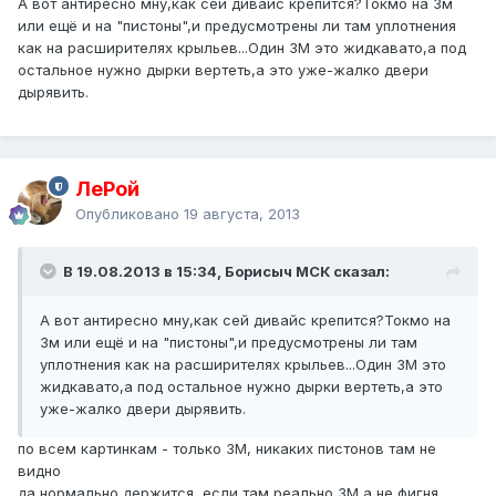
А вот антиресно мну,как сей дивайс крепится?Токмо на 3м
или ещё и на "пистоны",и предусмотрены ли там уплотнения
как на расширителях крыльев...Один 3М это жидкавато,а под
остальное нужно дырки вертеть,а это уже-жалко двери
дырявить.
ЛеРой
Опубликовано
19 августа, 2013
В 19.08.2013 в 15:34, Борисыч МСК сказал:
А вот антиресно мну,как сей дивайс крепится?Токмо на
3м или ещё и на "пистоны",и предусмотрены ли там
уплотнения как на расширителях крыльев...Один 3М это
жидкавато,а под остальное нужно дырки вертеть,а это
уже-жалко двери дырявить.
по всем картинкам - только 3М, никаких пистонов там не
видно
да нормально держится, если там реально 3М,а не фигня