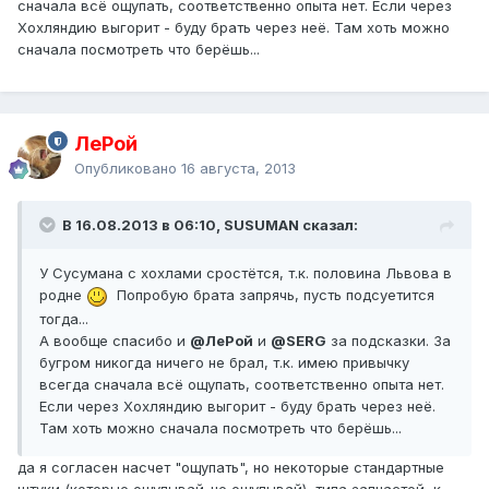
сначала всё ощупать, соответственно опыта нет. Если через
Хохляндию выгорит - буду брать через неё. Там хоть можно
сначала посмотреть что берёшь...
ЛеРой
Опубликовано
16 августа, 2013
В 16.08.2013 в 06:10, SUSUMAN сказал:
У Сусумана с хохлами сростётся, т.к. половина Львова в
родне
Попробую брата запрячь, пусть подсуетится
тогда...
А вообще спасибо и
@ЛеРой
и
@SERG
за подсказки. За
бугром никогда ничего не брал, т.к. имею привычку
всегда сначала всё ощупать, соответственно опыта нет.
Если через Хохляндию выгорит - буду брать через неё.
Там хоть можно сначала посмотреть что берёшь...
да я согласен насчет "ощупать", но некоторые стандартные
штуки (которые ощупывай-не ощупывай), типа запчастей, к