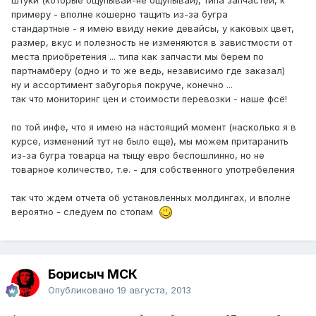
примеру - вполне кошерно тащить из-за бугра
стандартные - я имею ввиду некие девайсы, у каковых цвет,
размер, вкус и полезность не изменяются в завистмости от
места приобретения ... типа как запчасти мы берем по
партнамберу (одно и то же ведь, независимо где заказал)
ну и ассортимент забугорья покруче, конечно ...
так что мониторинг цен и стоимости перевозки - наше фсё!
по той инфе, что я имею на настоящий момент (насколько я в
курсе, изменений тут не было еще), мы можем притаранить
из-за бугра товарца на тыщу евро беспошлинно, но не
товарное количество, т.е. - для собственного употребеления
так что ждем отчета об установленных молдингах, и вполне
вероятно - следуем по стопам
Борисыч МСК
Опубликовано
19 августа, 2013