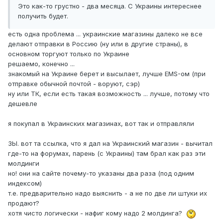
Это как-то грустно - два месяца. С Украины интереснее
получить будет.
есть одна проблема ... украинские магазины далеко не все
делают отправки в Россию (ну или в другие страны), в
основном торгуют только по Украине
решаемо, конечно ...
знакомый на Украине берет и высылает, лучше EMS-ом (при
отправке обычной почтой - воруют, сэр)
ну или ТК, если есть такая возможность ... лучше, потому что
дешевле
я покупал в Украинских магазинах, вот так и отправляли
ЗЫ. вот та ссылка, что я дал на Украинский магазин - вычитал
где-то на форумах, парень (с Украины) там брал как раз эти
молдинги
но! они на сайте почему-то указаны два раза (под одним
индексом)
т.е. предварительно надо выяснить - а не по две ли штуки их
продают?
хотя чисто логически - нафиг кому надо 2 молдинга?