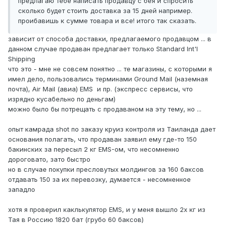
предлагаю тебе написать продавцу с бея и спросить
сколько будет стоить доставка за 15 дней например.
проибавишь к сумме товара и все! итого так сказать.
зависит от способа доставки, предлагаемого продавцом ... в
данном случае продаван предлагает только Standard Int'l
Shipping
что это - мне не совсем понятно ... те магазины, с которыми я
имел дело, пользовались терминами Ground Mail (наземная
почта), Air Mail (авиа) EMS и пр. (экспресс сервисы, что
изрядно кусабельно по деньгам)
можно было бы потрещать с продаваном на эту тему, но ...
опыт камрада shot по заказу круиз контроля из Таиланда дает
основания полагать, что продаван заявил ему где-то 150
бакинских за пересыл 2 кг EMS-ом, что несомненно
дороговато, зато быстро
но в случае покупки пресловутых молдингов за 160 баксов
отдавать 150 за их перевозку, думается - несомненное
западло
хотя я проверил каклькулятор EMS, и у меня вышло 2х кг из
Тая в Россию 1820 бат (грубо 60 баксов)