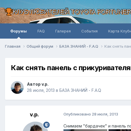
КЛУБ ЛЮБИТЕЛЕЙ TOYOTA FORTUNE
Форумы
FAQ
Галерея
События
Карта Клуб
Главная
Общий форум
БАЗА ЗНАНИЙ - F.A.Q
Как снять па
Как снять панель с прикуривател
Автор v.p.
28 июля, 2013
в
БАЗА ЗНАНИЙ - F.A.Q
v.p.
Опубликовано
28 июля, 2013
Снимаем "бардачек" и панель п