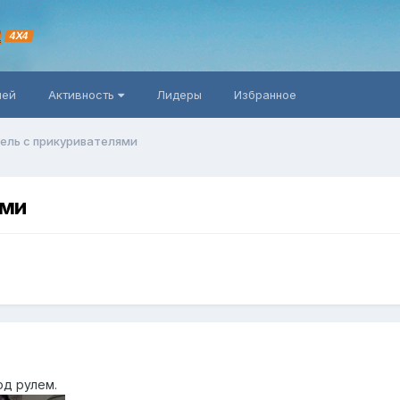
R
4X4
ней
Активность
Лидеры
Избранное
нель с прикуривателями
ями
од рулем.