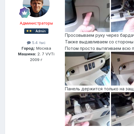
Администраторы
Просовываем руку через бардач
Также выдавливаем со стороны 
5.4 тыс
Потом просто вытягиваем всю п
Город:
Москва
Машина:
2. 7 VVTi
2009 г
Панель держится только на защ