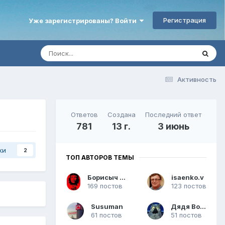
Регистрация
Уже зарегистрированы? Войти
Активность
Ответов
Создана
Последний ответ
781
13 г.
3 июнь
ки
2
ТОП АВТОРОВ ТЕМЫ
Борисыч МСК
isaenko.v
169 постов
123 постов
Susuman
Дядя Вова
61 постов
51 постов