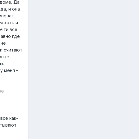
тдоме. Да
да, и она
иноват.
м хоть и
очти все
равно где
 не
 и считают
онце
ы.
у меня –
на
всё как-
атывают.