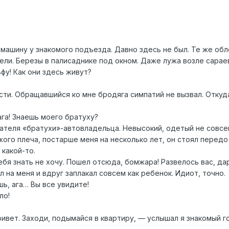
 машину у знакомого подъезда. Давно здесь не был. Те же об
ели. Березы в палисаднике под окном. Даже лужа возле сараев
ьфу! Как они здесь живут?
ти. Обращавшийся ко мне бродяга симпатий не вызвал. Откуд
га! Знаешь моего братуху?
дателя «братухи»-автовладельца. Невысокий, одетый не совсе
жого плеча, постарше меня на несколько лет, он стоял передо
 какой-то.
тебя знать не хочу. Пошел отсюда, бомжара! Развелось вас, 
 на меня и вдруг заплакал совсем как ребенок. Идиот, точно.
ь, ага… Вы все увидите!
ло!
ривет. Заходи, подымайся в квартиру, — услышал я знакомый г