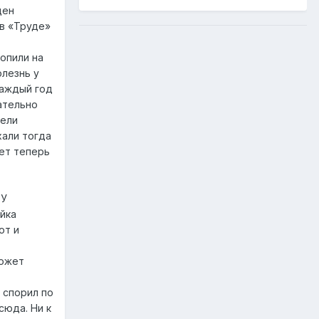
ден
 в «Труде»
опили на
олезнь у
каждый год
ательно
тели
хали тогда
дет теперь
 У
ойка
от и
может
 спорил по
сюда. Ни к