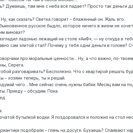
ь? Думаешь, там мне с неба всё падает? Просто так деньги да
Ну, как сказать? Светка говорит – блаженный он. Жаль его.
быкновенное русское быдло, которое ничего в жизни не хочет
 им виноват?
азгладил ладонью лежащий на столе «АиФ», — ну откуда в теб
вно сам элитой стал? Почему у тебя одни деньги в голове? С
оворчики про моральные ценности… Ну, а что важно, по-твое
ны, Серега.
тобой разговаривать? Бесполезно. Что с квартирой решать бу
ы – хозяин теперь, ты и решай.
одумай чего… Мне сейчас очень нужны бабки. Месяц вам на по
ы. Приеду – обсудим. Пока.
ед.
а.
очатой бутылкой водки. Я поздоровался и положил на стол не
риантики подобрали – глянь на досуге. Бухаешь? Спаивают н