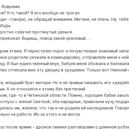
. Вовремя.
ня? Кто такой? Я его вообще не трогал.
ди – говорю, не обращай внимания. Митяня, не плачь. На, теб
ибудь.
достно схватил протянутые деньги.
 приезжал. Видишь, повод какой хреновый …
ром этаже. Я переступил порог и почувствовал знакомый запа
мои родители уезжали в командировку, отправляли меня к ней
дед. Я был единственный внук, бабуля меня обожала и баловала
ство отписала мне эту двушку в хрущевке. Только вот Николай 
а, младший брат матери. Но я не привык называть его «дядей»
вык. А он относился к этому без претензий.
ом, где-то в Читинской области. Помню, хорошие бабки закол
отпуск с женой Светкой, оба нарядные, привозили кучу подар
дилась им, жалела, что так и не родили ей наследников. Говори
ьно на работе. Из-за этого и не могла.
азу после армии – дружок сманил разговорами о длинном рубл