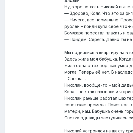
дядьки.
Ну, хорошо хоть Николай вышел
— Здорово, Коля. Что это за фиг
— Ничего, все нормально. Прохо
рублей – пойди купи себе что-н
Бомжара перестал плакать и ра
— Пойдем, Серега. Давно ты не
Мы поднялись в квартиру на вто
Здесь жила моя бабушка. Когда 
жила одна с тех пор, как умер 
могла. Теперь её нет. В наслед
– Светка…
Николай, вообще-то – мой дядьк
Коля – все так называли и я при
Николай раньше работал шахтер
советские времена. Приезжал в 
матери, нам. Бабушка очень гор
Светка однажды застудилась сил
Николай устроился на шахту ср