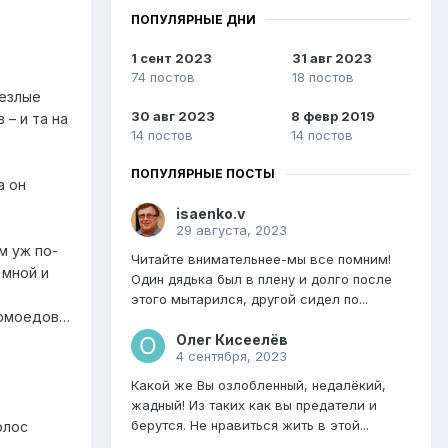
ПОПУЛЯРНЫЕ ДНИ
1 сент 2023
31 авг 2023
74 постов
18 постов
лезлые
30 авг 2023
8 февр 2019
 – и та на
14 постов
14 постов
ПОПУЛЯРНЫЕ ПОСТЫ
а он
isaenko.v
29 августа, 2023
м уж по-
Читайте внимательнее-мы все помним!
 мной и
Один дядька был в плену и долго после
этого мытарился, другой сидел по...
дармоедов…
Олег Кисеелёв
4 сентября, 2023
Какой же Вы озлобленный, недалёкий,
жадный! Из таких как вы предатели и
берутся. Не нравиться жить в этой...
олос