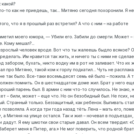
 какой?
о-то как не приедешь, так… Митяню сегодня похоронили. Я не
ого, что я в прошлый раз встретил? А что с ним – на работе
заметил моего юмора, — Убили его. Забили до смерти. Может – 
 Кому мешал?...
 взрослый человек вроде. Вот что ты жалеешь быдло всякое? 
ределать. Им нравится так жить, и ничего ты с ними не сдела
од забором, бухать, никто водку им в рот не заливает. Что их
нал про Митяню, такой ком к горлу подкатил… Чуть не расплака
е так было. Все-таки восемьдесят семь ей было – пожила. А 
Должен помнить. Он в шестнадцатом доме жил. Брат у него ещ
ороший парень был. В армии с ним что-то случилось. Не знаю, 
ет – били, может – еще что. Но он безобидный был. Не псих, не
ый. Странный только. Беззащитный, как ребенок. Выпивать стал,
 позволяла. А когда три года назад тёть Лена – мать его, пом
 а Митяня на улице остался. Так и жил – ночевал в подъездах,
и дадут. Я ему шмотки свои старые давал. Он всем твердил: «
Заберет меня в Питер, ага.» Не мог поверить, что родной брат