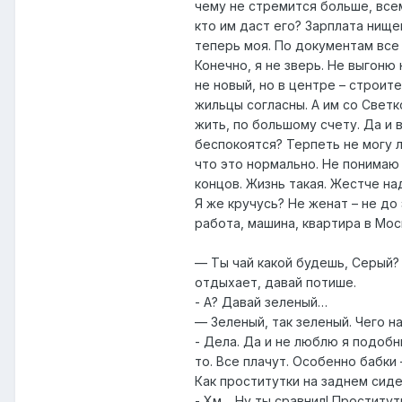
чему не стремится больше, все
кто им даст его? Зарплата нищен
теперь моя. По документам все 
Конечно, я не зверь. Не выгоню 
не новый, но в центре – строит
жильцы согласны. А им со Светк
жить, по большому счету. Да и 
беспокоятся? Терпеть не могу 
что это нормально. Не понимаю 
концов. Жизнь такая. Жестче на
Я же кручусь? Не женат – не до
работа, машина, квартира в Мо
— Ты чай какой будешь, Серый?
отдыхает, давай потише.
- А? Давай зеленый…
— Зеленый, так зеленый. Чего н
- Дела. Да и не люблю я подобн
то. Все плачут. Особенно бабки
Как проститутки на заднем сиде
- Хм… Ну ты сравнил! Проститу