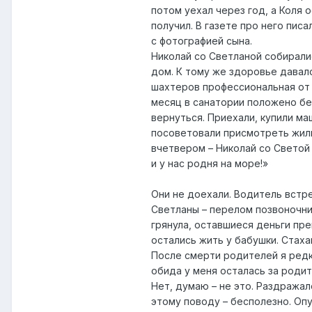
потом уехал через год, а Коля 
получил. В газете про него пис
с фотографией сына.
Николай со Светланой собиралис
дом. К тому же здоровье давало
шахтеров профессиональная от 
месяц в санатории положено бе
вернуться. Приехали, купили ма
посоветовали присмотреть жилье
вчетвером – Николай со Светой 
и у нас родня на море!»
Они не доехали. Водитель встре
Светланы – перелом позвоночник
грянула, оставшиеся деньги пре
остались жить у бабушки. Стаха
После смерти родителей я редк
обида у меня осталась за родит
Нет, думаю – не это. Раздражал
этому поводу – бесполезно. Опу