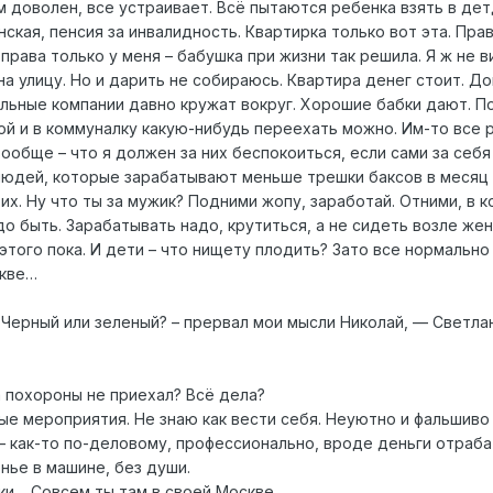
м доволен, все устраивает. Всё пытаются ребенка взять в де
ская, пенсия за инвалидность. Квартирка только вот эта. Прав
права только у меня – бабушка при жизни так решила. Я ж не в
на улицу. Но и дарить не собираюсь. Квартира денег стоит. До
ельные компании давно кружат вокруг. Хорошие бабки дают. П
ой и в коммуналку какую-нибудь переехать можно. Им-то все 
вообще – что я должен за них беспокоиться, если сами за себя
людей, которые зарабатывают меньше трешки баксов в месяц
их. Ну что ты за мужик? Подними жопу, заработай. Отними, в к
до быть. Зарабатывать надо, крутиться, а не сидеть возле жен
 этого пока. И дети – что нищету плодить? Зато все нормально 
скве…
 Черный или зеленый? – прервал мои мысли Николай, — Светла
а похороны не приехал? Всё дела?
ые мероприятия. Не знаю как вести себя. Неуютно и фальшиво 
 – как-то по-деловому, профессионально, вроде деньги отраб
нье в машине, без души.
тки… Совсем ты там в своей Москве…