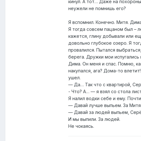
кинул. А тот… Даже на похорон
неужели не помнишь его?
Я вспомнил. Конечно. Митя. Дим
Я тогда совсем пацаном был – л
кажется, глину добывали или е
довольно глубокое озеро. Я тог
провалился. Пытался выбраться,
берега. Дружки мои испугались 
Дима. Он меня и спас. Помню, ка
накупался, ага? Дома-то влетит
ушел.
— Да… Так что с квартирой, Се
- Что? А… — я взял со стола лис
Я налил водки себе и ему. Почти
— Давай лучше выпьем. За Митян
— Давай за людей выпьем, Сер
И мы выпили. За людей.
Не чокаясь.