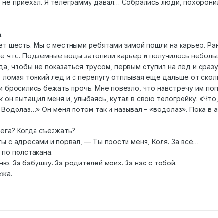
ы не приехал. Я телеграмму давал… Собрались люди, похорон
а.
ет шесть. Мы с местными ребятами зимой пошли на карьер. Ра
ще что. Подземные воды затопили карьер и получилось неболь
да, чтобы не показаться трусом, первым ступил на лёд и сразу
 ломая тонкий лед и с перепугу отплывая еще дальше от скол
и бросились бежать прочь. Мне повезло, что навстречу им по
к он вытащил меня и, улыбаясь, кутал в свою телогрейку: «Что,
! Водолаз…» Он меня потом так и называл – «водолаз». Пока в 
рега? Когда съезжать?
ты с адресами и порвал, — Ты прости меня, Коля. За всё…
 по полстакана.
ю. За бабушку. За родителей моих. За нас с тобой.
ёжа.