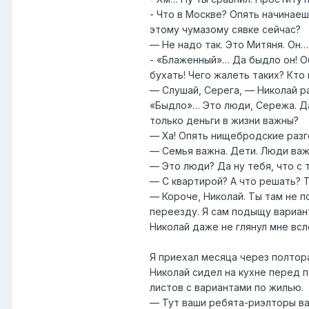
- Что в Москве? Опять начинаеш
этому чумазому сявке сейчас?
— Не надо так. Это Митяня. Он… 
- «Блаженный»… Да быдло он! О
бухать! Чего жалеть таких? Кто
— Слушай, Серега, — Николай р
«Быдло»… Это люди, Сережа. Да
только деньги в жизни важны?
— Ха! Опять нищебродские разг
— Семья важна. Дети. Люди важ
— Это люди? Да ну тебя, что с 
— С квартирой? А что решать? Т
— Короче, Николай. Ты там не п
переезду. Я сам подыщу вариант
Николай даже не глянул мне всл
Я приехал месяца через полтор
Николай сидел на кухне перед п
листов с вариантами по жилью.
— Тут ваши ребята-риэлторы ва