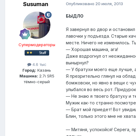
Susuman
Опубликовано
20 июля, 2013
БЫДЛО
Я завернул во двор и остановил
лавочки у подъезда. Старые кач
месте. Ничего не изменилось. Т
Супермодераторы
— Хорошая машина, ага!
Даже вздрогнул от неожиданнос
вынырнул?
4.6 тыс
— У братухи моего еще лучше, а
Город:
Казань
Я презрительно глянул на обла
Машина:
2.7i SR5
тёмно-серый
бомжовски, но явно в вещи с чу
улыбался во весь рот. Придурок
— Не знаю я твоего братуху и 
Мужик как-то странно посмотрел
— Брат мой приедет! Вот увидиш
Блин, только этого мне не хвата
— Митяня, успокойся! Серега, п