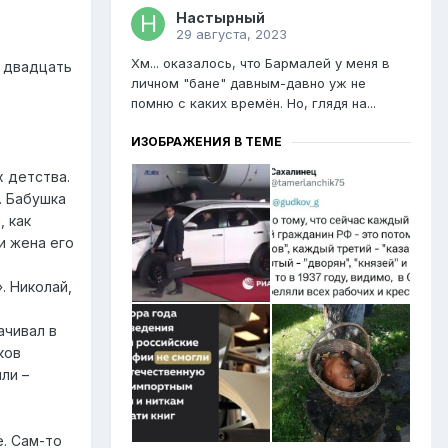
Настырный
29 августа, 2023
Хм... оказалось, что Бармалей у меня в
е двадцать
личном "бане" давным-давно уж не
помню с каких времён. Но, глядя на...
ИЗОБРАЖЕНИЯ В ТЕМЕ
х детства.
. Бабушка
, как
и жена его
. Николай,
ачивал в
ков
ли –
е. Сам-то