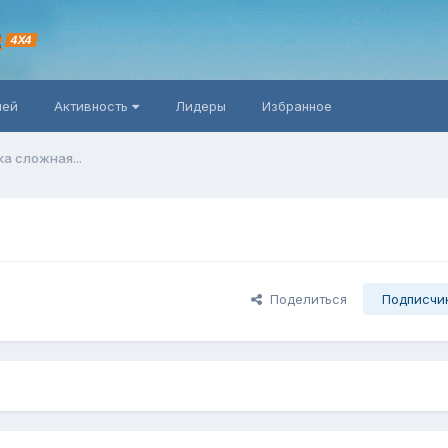
R
4X4
ней
Активность
Лидеры
Избранное
а сложная...
Поделиться
Подписчи