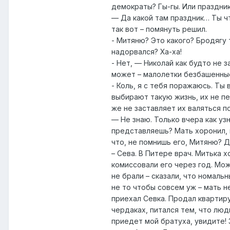
демократы? Гы-гы. Или праздник
— Да какой там праздник… Ты чт
так вот – помянуть решил.
- Митяню? Это какого? Бродягу т
надорвался? Ха-ха!
- Нет, — Николай как будто не 
может – малолетки безбашенные.
- Коль, я с тебя поражаюсь. Ты
выбирают такую жизнь, их не пе
же не заставляет их валяться п
— Не знаю. Только вчера как уз
представляешь? Мать хоронил, н
что, не помнишь его, Митяню? 
– Сева. В Питере врач. Митька х
комиссовали его через год. Мож
не брали – сказали, что номальн
не то чтобы совсем уж – мать не
приехал Севка. Продал квартиру,
чердаках, питался тем, что люд
приедет мой братуха, увидите! 