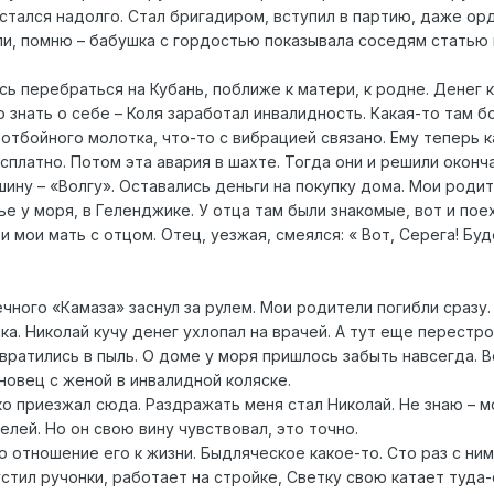
остался надолго. Стал бригадиром, вступил в партию, даже ор
али, помню – бабушка с гордостью показывала соседям статью
ь перебраться на Кубань, поближе к матери, к родне. Денег к
 знать о себе – Коля заработал инвалидность. Какая-то там б
отбойного молотка, что-то с вибрацией связано. Ему теперь 
сплатно. Потом эта авария в шахте. Тогда они и решили оконч
шину – «Волгу». Оставались деньги на покупку дома. Мои роди
 у моря, в Геленджике. У отца там были знакомые, вот и пое
и мои мать с отцом. Отец, уезжая, смеялся: « Вот, Серега! Бу
чного «Камаза» заснул за рулем. Мои родители погибли сразу.
а. Николай кучу денег ухлопал на врачей. А тут еще перестр
вратились в пыль. О доме у моря пришлось забыть навсегда. В
новец с женой в инвалидной коляске.
о приезжал сюда. Раздражать меня стал Николай. Не знаю – 
елей. Но он свою вину чувствовал, это точно.
о отношение его к жизни. Быдляческое какое-то. Сто раз с ним
стил ручонки, работает на стройке, Светку свою катает туда-