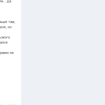
или… Да
ньше там,
шое, но
ьзкого
пался
армию не