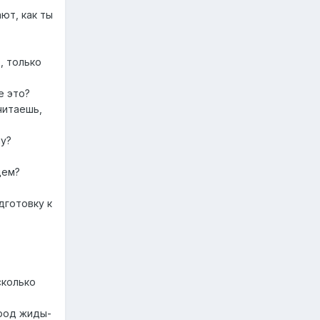
ют, как ты
, только
е это?
читаешь,
му?
дем?
дготовку к
сколько
арод жиды-