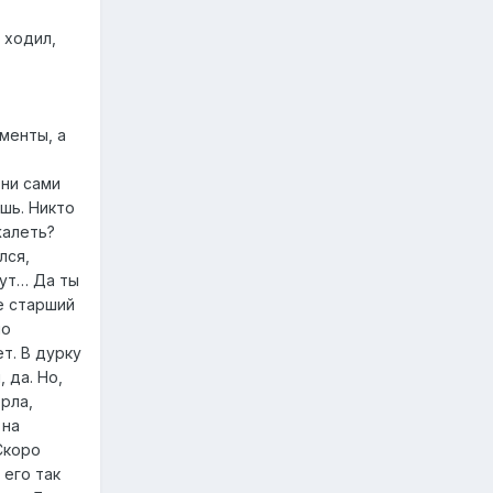
 ходил,
менты, а
Они сами
ешь. Никто
 жалеть?
лся,
тут… Да ты
е старший
но
т. В дурку
 да. Но,
ерла,
 на
Скоро
 его так