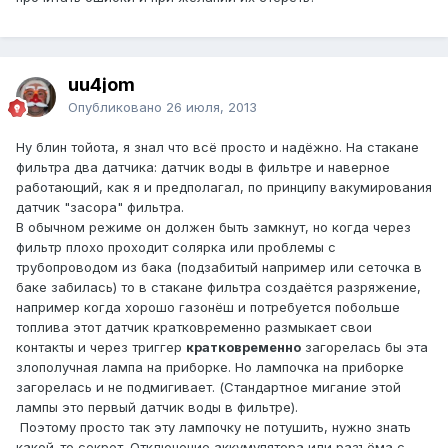
uu4jom
Опубликовано
26 июля, 2013
Ну блин тойота, я знал что всё просто и надёжно. На стакане
фильтра два датчика: датчик воды в фильтре и наверное
работающий, как я и предполагал, по принципу вакумирования
датчик "засора" фильтра.
В обычном режиме он должен быть замкнут, но когда через
фильтр плохо проходит солярка или проблемы с
трубопроводом из бака (подзабитый например или сеточка в
баке забилась) то в стакане фильтра создаётся разряжение,
например когда хорошо газонёш и потребуется побольше
топлива этот датчик кратковременно размыкает свои
контакты и через триггер
кратковременно
загорелась бы эта
злополучная лампа на приборке. Но лампочка на приборке
загорелась и не подмигивает. (Стандартное мигание этой
лампы это первый датчик воды в фильтре).
Поэтому просто так эту лампочку не потушить, нужно знать
какой-то секрет. Отключение аккумулятора или разъёма с