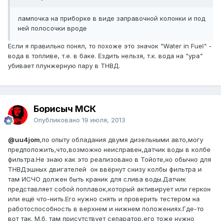
лампочка на приборке в виде заправочной колонки и под
ней полосочки вроде
Если я правильно понял, то похоже это значок "Water in Fuel" -
вода в топливе, т.е. в баке. Ездить нельзя, т.к. вода на "ура"
убивает плунжерную пару в ТНВД.
Борисыч МСК
Опубликовано
19 июля, 2013
@uu4jom
,по опыту обладания двумя дизельными авто,могу
предположить,что,возможно неисправен,датчик воды в колбе
фильтра.Не знаю как это реализовано в Тойоте,но обычно для
ТНВДэшных двигателей он ввёрнут снизу колбы фильтра и
там ИСЧО должен быть краник для слива воды.Датчик
представляет собой поплавок,который активирует или геркон
или ещё что-нить.Его нужно снять и проверить тестером на
работоспособность в верхнем и нижнем положениях.Где-то
вот так. М.б. там присутствует сепаратор,его тоже нужно