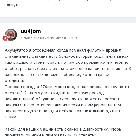
глянуть.
uu4jom
Опубликовано
19 июля, 2013
Акумулятор я отсоединял когда поменял фильтр и промыл
стакан внизу стакана есть бочонок который ходит вниз вверх
там видимо и стоит геркон, но там всё промыл хотя и небыло
особо грязно. вверху стакана стоит ещё какой-то датчик, на 3
защёлках его снять не смог побоялся, хотя защёлки
отодвигал.
Проехал сегодня 470км. машина едет как зверь на гору летит
расход 8,2 клемму же скидывал поэтому расход
накопительный обнулился, вчера чуток по месту проехал
показывал около 15 сегодня из Керчи в Симферополь там
поколесил чуток и назад и сейчас накопительный 8,2л на
100км.
Какой для наших машин есть сканер в диагностику, чтобы
прочитать ошибки и при желании их стереть?