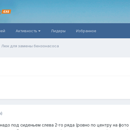
R
4X4
ней
Активность
Лидеры
Избранное
Люк для замены бензонасоса
о)
 надо под сиденьем слева 2-го ряда (ровно по центру на фот