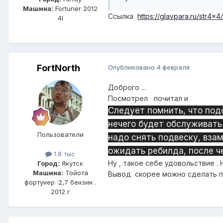
Машина:
Fortuner 2012
Ссылка
https://glavpara.ru/str4
4l
FоrtNorth
Опубликовано
4 февраля
Доброго ...
Посмотрел почитал и
Следует помнить, что под
нечего будет обслуживать 
Пользователи
надо снять подвеску, взам
ожидать ребилда, после че
1.8 тыс
Ну , такое себе удовольствие .
Город:
Якутск
Машина:
Тойота
Вывод скорее можно сделать по
фортунер :2,7 бензин .
2012 г