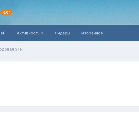
R
4X4
ней
Активность
Лидеры
Избранное
одовая STR