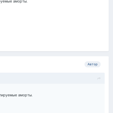
руемые аморты.
Автор
улируемые аморты.