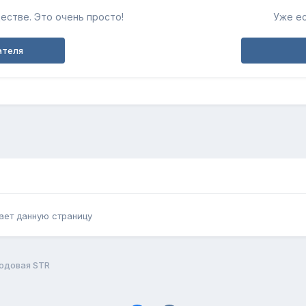
естве. Это очень просто!
Уже ес
ателя
ает данную страницу
одовая STR