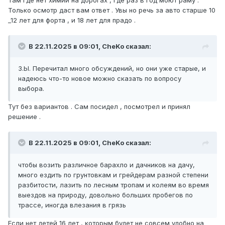
Там где нет химии на дорогах , где раз в год моют раму .
Только осмотр даст вам ответ . Увы но речь за авто старше 10
_12 лет для форта , и 18 лет для прадо .
В 22.11.2025 в 09:01, CheKo сказал:
З.Ы. Перечитал много обсуждений, но они уже старые, и
надеюсь что-то новое можно сказать по вопросу
выбора.
Тут без вариантов . Сам посидел , посмотрел и принял
решение .
В 22.11.2025 в 09:01, CheKo сказал:
чтобы возить различное барахло и дачников на дачу,
много ездить по грунтовкам и грейдерам разной степени
разбитости, лазить по лесным тропам и колеям во время
выездов на природу, довольно больших пробегов по
трассе, иногда влезания в грязь
Если нет детей 16 лет , которым будет не совсем удобно на