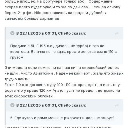
больше плюшек. На фортунере только абс . Содержание
скорее всего будет одно и то же по деньгам . Если за основу
берём 2 тр фе . Ибо расходников на прадо и дублей в
запчастях больше вариантов .
В 22.11.2025 в 09:01, CheKo сказал:
Прадики с 5L-E (95 л.с., дизель, не турбо) и это не
коротыши. Я лично не гонщик, просто хочется ехать 110 с
грузом,
Эти модели если помню ни на наш ни на европейский рынок
не шли . Чисто Азиатский . Надёжен как черт , жаль что живых
трудно найти .
Ехать 110 это догонять фуру 100 _110 которая едет , а вот что у
форта что у прадо 120 км /ч это пусть не предел , но тяжко на
этих скоростях и обгонах .
В 22.11.2025 в 09:01, CheKo сказал:
5. Где кузов и рама меньше ржавеют и дольше живут?