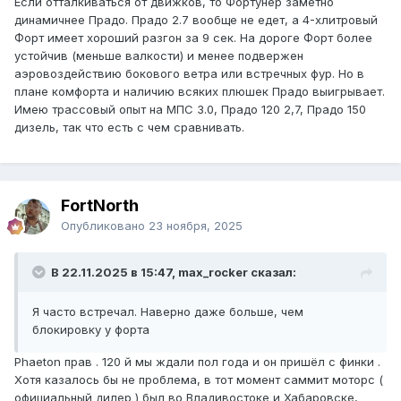
Если отталкиваться от движков, то Фортунер заметно
динамичнее Прадо. Прадо 2.7 вообще не едет, а 4-хлитровый
Форт имеет хороший разгон за 9 сек. На дороге Форт более
устойчив (меньше валкости) и менее подвержен
аэровоздействию бокового ветра или встречных фур. Но в
плане комфорта и наличию всяких плюшек Прадо выигрывает.
Имею трассовый опыт на МПС 3.0, Прадо 120 2,7, Прадо 150
дизель, так что есть с чем сравнивать.
FоrtNorth
Опубликовано
23 ноября, 2025
В 22.11.2025 в 15:47, max_rocker сказал:
Я часто встречал. Наверно даже больше, чем
блокировку у форта
Phaeton прав . 120 й мы ждали пол года и он пришёл с финки .
Хотя казалось бы не проблема, в тот момент саммит моторс (
официальный дилер ) был во Владивостоке и Хабаровске,