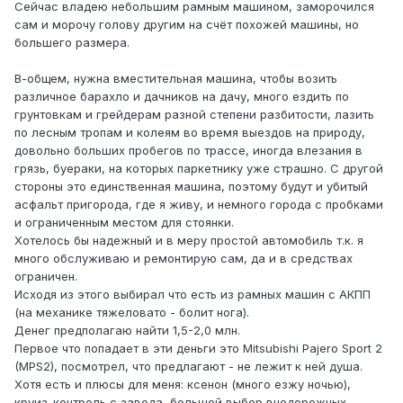
Сейчас владею небольшим рамным машином, заморочился
сам и морочу голову другим на счёт похожей машины, но
большего размера.
В-общем, нужна вместительная машина, чтобы возить
различное барахло и дачников на дачу, много ездить по
грунтовкам и грейдерам разной степени разбитости, лазить
по лесным тропам и колеям во время выездов на природу,
довольно больших пробегов по трассе, иногда влезания в
грязь, буераки, на которых паркетнику уже страшно. С другой
стороны это единственная машина, поэтому будут и убитый
асфальт пригорода, где я живу, и немного города с пробками
и ограниченным местом для стоянки.
Хотелось бы надежный и в меру простой автомобиль т.к. я
много обслуживаю и ремонтирую сам, да и в средствах
ограничен.
Исходя из этого выбирал что есть из рамных машин с АКПП
(на механике тяжеловато - болит нога).
Денег предполагаю найти 1,5-2,0 млн.
Первое что попадает в эти деньги это Mitsubishi Pajero Sport 2
(MPS2), посмотрел, что предлагают - не лежит к ней душа.
Хотя есть и плюсы для меня: ксенон (много езжу ночью),
круиз-контроль с завода, большой выбор внедорожных