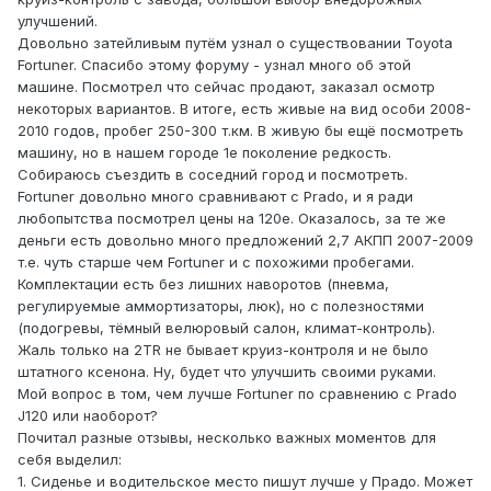
улучшений.
Довольно затейливым путём узнал о существовании Toyota
Fortuner. Спасибо этому форуму - узнал много об этой
машине. Посмотрел что сейчас продают, заказал осмотр
некоторых вариантов. В итоге, есть живые на вид особи 2008-
2010 годов, пробег 250-300 т.км. В живую бы ещё посмотреть
машину, но в нашем городе 1е поколение редкость.
Собираюсь съездить в соседний город и посмотреть.
Fortuner довольно много сравнивают с Prado, и я ради
любопытства посмотрел цены на 120е. Оказалось, за те же
деньги есть довольно много предложений 2,7 АКПП 2007-2009
т.е. чуть старше чем Fortuner и с похожими пробегами.
Комплектации есть без лишних наворотов (пневма,
регулируемые аммортизаторы, люк), но с полезностями
(подогревы, тёмный велюровый салон, климат-контроль).
Жаль только на 2TR не бывает круиз-контроля и не было
штатного ксенона. Ну, будет что улучшить своими руками.
Мой вопрос в том, чем лучше Fortuner по сравнению с Prado
J120 или наоборот?
Почитал разные отзывы, несколько важных моментов для
себя выделил:
1. Сиденье и водительское место пишут лучше у Прадо. Может