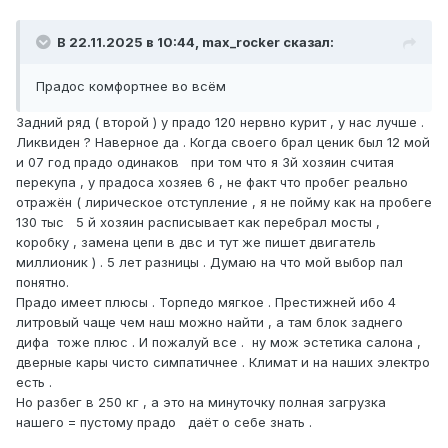
В 22.11.2025 в 10:44, max_rocker сказал:
Прадос комфортнее во всём
Задний ряд ( второй ) у прадо 120 нервно курит , у нас лучше .
Ликвиден ? Наверное да . Когда своего брал ценик был 12 мой
и 07 год прадо одинаков при том что я 3й хозяин считая
перекупа , у прадоса хозяев 6 , не факт что пробег реально
отражён ( лирическое отступление , я не пойму как на пробеге
130 тыс 5 й хозяин расписывает как перебрал мосты ,
коробку , замена цепи в двс и тут же пишет двигатель
миллионик ) . 5 лет разницы . Думаю на что мой выбор пал
понятно.
Прадо имеет плюсы . Торпедо мягкое . Престижней ибо 4
литровый чаще чем наш можно найти , а там блок заднего
дифа тоже плюс . И пожалуй все . ну мож эстетика салона ,
дверные кары чисто симпатичнее . Климат и на наших электро
есть .
Но разбег в 250 кг , а это на минуточку полная загрузка
нашего = пустому прадо даёт о себе знать .