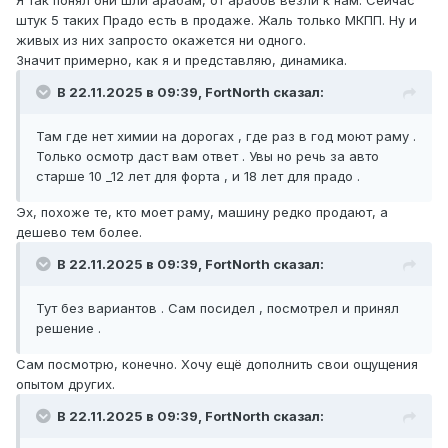
Я так понял они шли арабам, от арабов везли к нам. Сейчас
штук 5 таких Прадо есть в продаже. Жаль только МКПП. Ну и
живых из них запросто окажется ни одного.
Значит примерно, как я и представляю, динамика.
В 22.11.2025 в 09:39, FоrtNorth сказал:
Там где нет химии на дорогах , где раз в год моют раму .
Только осмотр даст вам ответ . Увы но речь за авто
старше 10 _12 лет для форта , и 18 лет для прадо .
Эх, похоже те, кто моет раму, машину редко продают, а
дешево тем более.
В 22.11.2025 в 09:39, FоrtNorth сказал:
Тут без вариантов . Сам посидел , посмотрел и принял
решение .
Сам посмотрю, конечно. Хочу ещё дополнить свои ощущения
опытом других.
В 22.11.2025 в 09:39, FоrtNorth сказал: