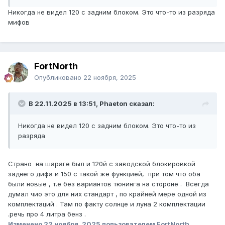
Никогда не видел 120 с задним блоком. Это что-то из разряда
мифов
FоrtNorth
Опубликовано
22 ноября, 2025
В 22.11.2025 в 13:51, Phaeton сказал:
Никогда не видел 120 с задним блоком. Это что-то из
разряда
Страно на шараге был и 120й с заводской блокировкой
заднего дифа и 150 с такой же функцией, при том что оба
были новые , т.е без вариантов тюнинга на стороне . Всегда
думал чио это для них стандарт , по крайней мере одной из
комплектаций . Там по факту солнце и луна 2 комплектации
.речь про 4 литра бенз .
Изменено
22 ноября, 2025
пользователем FоrtNorth