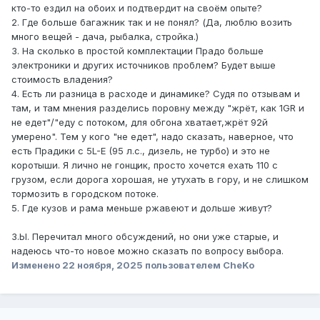
кто-то ездил на обоих и подтвердит на своём опыте?
2. Где больше багажник так и не понял? (Да, люблю возить
много вещей - дача, рыбалка, стройка.)
3. На сколько в простой комплектации Прадо больше
электроники и других источников проблем? Будет выше
стоимость владения?
4. Есть ли разница в расходе и динамике? Судя по отзывам и
там, и там мнения разделись поровну между "жрёт, как 1GR и
не едет"/"еду с потоком, для обгона хватает,жрёт 92й
умерено". Тем у кого "не едет", надо сказать, наверное, что
есть Прадики с 5L-E (95 л.с., дизель, не турбо) и это не
коротыши. Я лично не гонщик, просто хочется ехать 110 с
грузом, если дорога хорошая, не утухать в гору, и не слишком
тормозить в городском потоке.
5. Где кузов и рама меньше ржавеют и дольше живут?
З.Ы. Перечитал много обсуждений, но они уже старые, и
надеюсь что-то новое можно сказать по вопросу выбора.
Изменено
22 ноября, 2025
пользователем CheKo