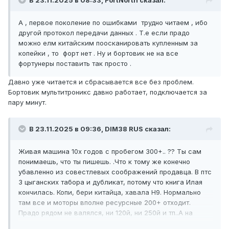
В 23.11.2025 в 08:33, FоrtNorth сказал:
А , первое поколение по ошибками трудно читаем , ибо
другой протокол передачи данных . Т.е если прадо
можно елм китайским поосканировать купленным за
копейки , то форт нет . Ну и бортовик не на все
фортунеры поставить так просто .
Давно уже читается и сбрасывается все без проблем.
Бортовик мультитроникс давно работает, подключается за
пару минут.
В 23.11.2025 в 09:36, DIM38 RUS сказал:
Живая машина 10х годов с пробегом 300+.. ?? Ты сам
понимаешь, что ты пишешь. .Что к тому же конечно
убавленно из совестлевых соображений продавца. В птс
3 цыганских табора и дубликат, потому что книга Илая
кончилась. Копи, бери китайца, хавала Н9. Нормально
там все и моторы вполне ресурсные 200+ отходит.
Прадо рядом не валялся, ни 120й, ни 250й и тп..А на
больше не надо загадывать.