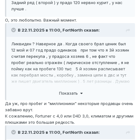
Задний ряд ( второй ) у прадо 120 нервно курит , у нас
лучше .
О, это любопытно. Важный момент.
В 22.11.2025 в 11:00, FоrtNorth сказал:
Ликвиден ? Наверное да . Когда своего брал ценик был
12 мой и 07 год прадо одинаков при том что я 3й хозяин
считая перекупа , у прадоса хозяев 6 , не факт что
пробег реально отражён ( лирическое отступление , я не
пойму как на пробеге 130 тыс 5 й хозяин расписывает
как перебрал мосты , коробку , замена цепи в двс и тут
же пишет двигатель миллионик ) . 5 лет разницы . Думаю
на что мой выбор пал понятно.
Показать
Прадо имеет плюсы . Торпедо мягкое . Престижней ибо 4
литровый чаще чем наш можно найти , а там блок
Да уж, про пробег и "миллионики" некоторые продавцы очень
заднего дифа тоже плюс . И пожалуй все . ну мож
забавно врут.
эстетика салона , дверные кары чисто симпатичнее .
К сожалению, Fortuner с 4,0 или D4D 3,0, климатом и другими
Климат и на наших электро есть .
плюшками это большая редкость.
В 22.11.2025 в 11:00, FоrtNorth сказал: