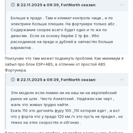
В 22.11.2025 в 09:39, FоrtNorth сказал:
Больше в прадо . Там и климат контроль чаще , и по
электрике больше плюшек. На фортунере только абс .
Содержание скорее всего будет одно и то же по
деньгам . Если за основу берём 2 тр фе . Ибо
расходников на прадо и дублей в запчастях больше
вариантов .
Поизучаю что там может подкинуть проблем. Как минимум я
забыл про блок ESP+ABS, в отличии от простой ABS
Фортунера.
В 22.11.2025 в 09:39, FоrtNorth сказал:
Эти модели если помню ни на наш ни на европейский
рынок не шли . Чисто Азиатский . Надёжен как черт ,
жаль что живых трудно найти .
Ехать 110 это догонять фуру 100 _110 которая едет , а вот
что у форта что у прадо 120 км /ч это пусть не предел , но
тяжко на этих скоростях и обгонах .