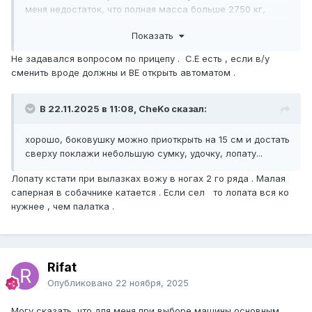
меня недостаток, что полная масса больше 2750 кг,
соответственно, чтобы таскать обычный прицеп в 750 кг
Показать
нужно открыть категорию B+E.
Не задавался вопросом по прицепу . С.Е есть , если в/у
сменить вроде должны и ВЕ открыть автоматом .
В 22.11.2025 в 11:08, CheKo сказал:
хорошо, боковушку можно приоткрыть на 15 см и достать
сверху поклажи небольшую сумку, удочку, лопату...
Лопату кстати при вылазках вожу в ногах 2 го ряда . Малая
саперная в собачнике катается . Если сел то лопата вся ко
нужнее , чем палатка .
Rifat
Опубликовано
22 ноября, 2025
Могу сказать, что для меня при выборе машины основным