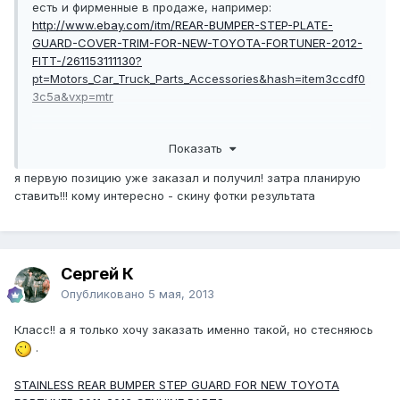
есть и фирменные в продаже, например:
http://www.ebay.com/itm/REAR-BUMPER-STEP-PLATE-
GUARD-COVER-TRIM-FOR-NEW-TOYOTA-FORTUNER-2012-
FITT-/261153111130?
pt=Motors_Car_Truck_Parts_Accessories&hash=item3ccdf0
3c5a&vxp=mtr
STAINLESS REAR BUMPER STEP GUARD FOR NEW TOYOTA
Показать
FORTUNER 2011-2013 GENUINE PARTS
я первую позицию уже заказал и получил! затра планирую
ставить!!! кому интересно - скину фотки результата
Сергей К
Опубликовано
5 мая, 2013
Класс!! а я только хочу заказать именно такой, но стесняюсь
.
STAINLESS REAR BUMPER STEP GUARD FOR NEW TOYOTA