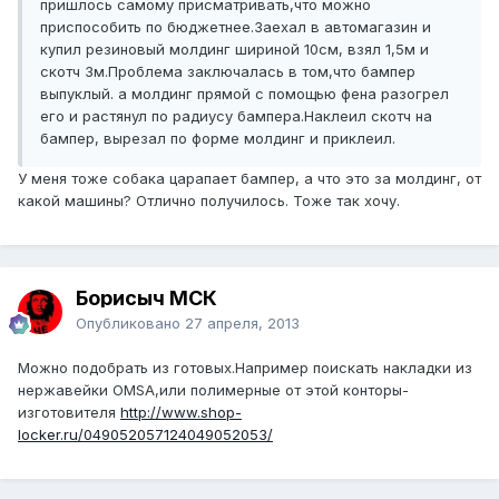
пришлось самому присматривать,что можно
приспособить по бюджетнее.Заехал в автомагазин и
купил резиновый молдинг шириной 10см, взял 1,5м и
скотч 3м.Проблема заключалась в том,что бампер
выпуклый. а молдинг прямой с помощью фена разогрел
его и растянул по радиусу бампера.Наклеил скотч на
бампер, вырезал по форме молдинг и приклеил.
У меня тоже собака царапает бампер, а что это за молдинг, от
какой машины? Отлично получилось. Тоже так хочу.
Борисыч МСК
Опубликовано
27 апреля, 2013
Можно подобрать из готовых.Например поискать накладки из
нержавейки OMSA,или полимерные от этой конторы-
изготовителя
http://www.shop-
locker.ru/049052057124049052053/