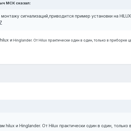
сыч МСК сказал:
 монтажу сигнализаций,приводится пример установки на HIL
17
ilux и
Hinglander. От Hilux практически один в один, только в приборке 
 hilux и Hinglander. От Hilux практически один в один, только