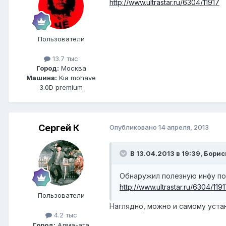
http://www.ultrastar.ru/6304/11917
Пользователи
13.7 тыс
Город:
Москва
Машина:
Kia mohave
3.0D premium
Сергей К
Опубликовано
14 апреля, 2013
В 13.04.2013 в 19:39, Бори
Обнаружил полезную инфу по
http://www.ultrastar.ru/6304/119
Пользователи
Наглядно, можно и самому уста
4.2 тыс
Город:
Алма-ата