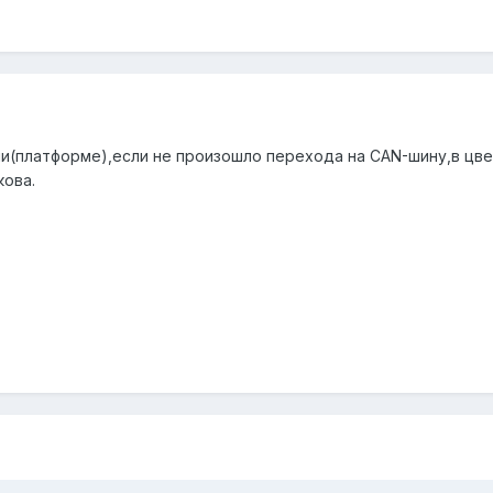
ли(платформе),если не произошло перехода на CAN-шину,в цве
кова.