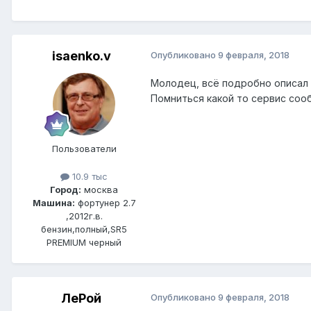
isaenko.v
Опубликовано
9 февраля, 2018
Молодец, всё подробно описал 
Помниться какой то сервис соо
Пользователи
10.9 тыс
Город:
москва
Машина:
фортунер 2.7
,2012г.в.
бензин,полный,SR5
PREMIUM черный
ЛеРой
Опубликовано
9 февраля, 2018