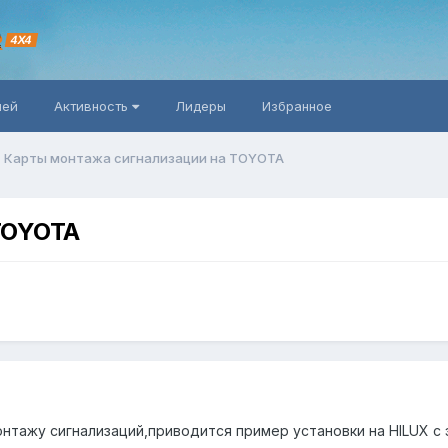
R
4X4
ней
Активность
Лидеры
Избранное
Карты монтажа сигнализации на TOYOTA
TOYOTA
онтажу сигнализаций,приводится пример установки на HILUX 