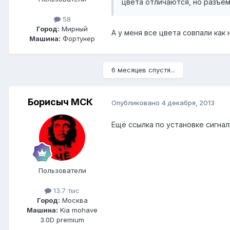
цвета отличаются, но разъем
58
Город:
Mирный
А у меня все цвета совпали как
Машина:
Фортунер
6 месяцев спустя...
Борисыч МСК
Опубликовано
4 декабря, 2013
Ещё ссылка по установке сигна
Пользователи
13.7 тыс
Город:
Москва
Машина:
Kia mohave
3.0D premium