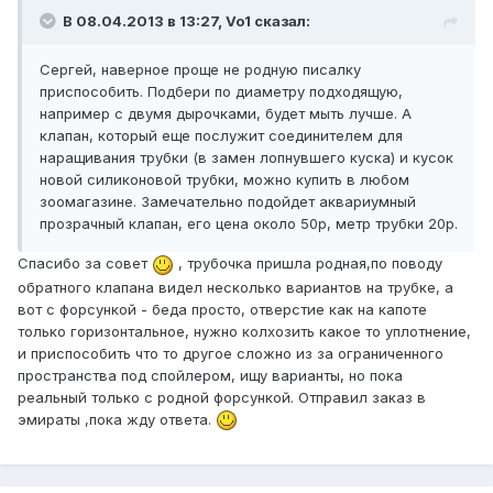
В 08.04.2013 в 13:27, Vo1 сказал:
Сергей, наверное проще не родную писалку
приспособить. Подбери по диаметру подходящую,
например с двумя дырочками, будет мыть лучше. А
клапан, который еще послужит соединителем для
наращивания трубки (в замен лопнувшего куска) и кусок
новой силиконовой трубки, можно купить в любом
зоомагазине. Замечательно подойдет аквариумный
прозрачный клапан, его цена около 50р, метр трубки 20р.
Спасибо за совет
, трубочка пришла родная,по поводу
обратного клапана видел несколько вариантов на трубке, а
вот с форсункой - беда просто, отверстие как на капоте
только горизонтальное, нужно колхозить какое то уплотнение,
и приспособить что то другое сложно из за ограниченного
пространства под спойлером, ищу варианты, но пока
реальный только с родной форсункой. Отправил заказ в
эмираты ,пока жду ответа.