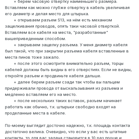
+ берем часовую отвертку наименьшего размера.
Вставляем как можно глубже отвертку в кабель увеличивая
его диаметр и делая место для штырька.
+ открываем разъем S13, на нём есть механизм
защелкивания проводов, опять таки часовой отверткой.
Вставляем все кабеля на места, "разработанные"
вышеприведенным способом.
+ закрываем защелку разъема. У меня диаметр кабеля
был такой, что при закрытии разъема кабеля вставленные в
места пинов тоже зажало.
+ после этого осмотрите внимательно разъем, торцы
кабелей должны быть видны в его отверстиях. Если не видны,
откройте разъем и продвиньте кабеля дальше.
+ далее берем разъем сзади так чтобы вы пальцем
придерживали провода от выскальзывания из разъема и
медленно вставляем его на место.
+ после нескольких таких вставок, разъем начинает
работать как обычно, т.к. штырьки свободно входят на
проделанные места в кабеле.
По-моему выглядит досточно надежно, т.к. площадь контакта
достаточно велика. Очевидно, что если у вас есть штатные
контакты, то для вас задача становится в 10 раз проще и