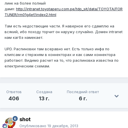
линк на более полный
дамп:
http://intranet.toyotaperu.com.pe/tdp_sit/data/TOYOTA/FOR
TUNER/rm01g4ef/index2.html
Там есть недостающие части. Я наверное его cдамплю на
всякий, ибо походу торчит он наружу случайно. Домен intranet
нам кагбэ намекает.
UPD. Распиновки там всеравно нет. Есть только инфа по
клипсам и стержням в коннекторах и как сами коннектора
работают. Видимо расчет на то, что распиновка известна по
електрическим схемам.
Ответов
Создана
Последний ответ
406
13 г.
6 г.
shot
Опубликовано
19 декабря, 2013