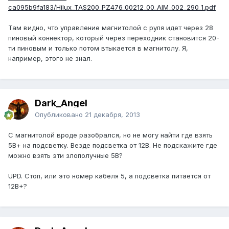
ca095b9fa183/Hilux_TAS200_PZ476_00212_00_AIM_002_290_1.pdf
Там видно, что управление магнитолой с руля идет через 28
пиновый коннектор, который через переходник становится 20-
ти пиновым и только потом втыкается в магнитолу. Я,
например, этого не знал.
Dark_Angel
Опубликовано
21 декабря, 2013
С магнитолой вроде разобрался, но не могу найти где взять
5В+ на подсветку. Везде подсветка от 12В. Не подскажите где
можно взять эти злополучные 5В?
UPD. Стоп, или это номер кабеля 5, а подсветка питается от
12В+?