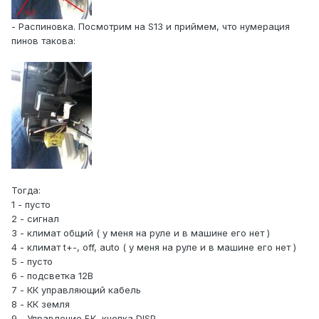
- Распиновка. Посмотрим на S13 и приймем, что нумерация
пинов такова:
Тогда:
1 - пусто
2 - сигнал
3 - климат общий ( у меня на руле и в машине его нет )
4 - климат t+-, off, auto ( у меня на руле и в машине его нет )
5 - пусто
6 - подсветка 12В
7 - КК управляющий кабель
8 - КК земля
9 - Управление БК, кнопка DISP.