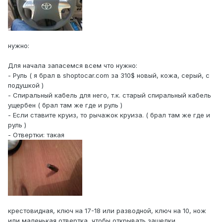
нужно:
Для начала запасемся всем что нужно:
- Руль ( я брал в shoptocar.com за 310$ новый, кожа, серый, с
подушкой )
- Спиральный кабель для него, т.к. старый спиральный кабель
ущербен ( брал там же где и руль )
- Если ставите круиз, то рычажок круиза. ( брал там же где и
руль )
- Отвертки: такая
крестовидная, ключ на 17-18 или разводной, ключ на 10, нож
или маленькая отвертка, чтобы открывать защелки.