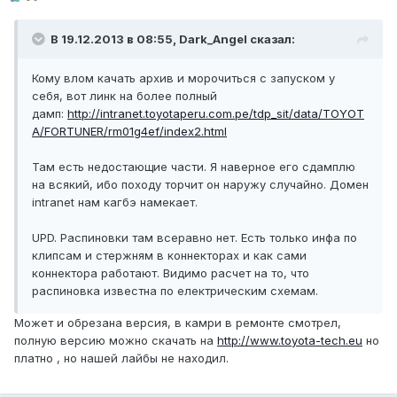
В 19.12.2013 в 08:55, Dark_Angel сказал:
Кому влом качать архив и морочиться с запуском у
себя, вот линк на более полный
дамп:
http://intranet.toyotaperu.com.pe/tdp_sit/data/TOYOT
A/FORTUNER/rm01g4ef/index2.html
Там есть недостающие части. Я наверное его cдамплю
на всякий, ибо походу торчит он наружу случайно. Домен
intranet нам кагбэ намекает.
UPD. Распиновки там всеравно нет. Есть только инфа по
клипсам и стержням в коннекторах и как сами
коннектора работают. Видимо расчет на то, что
распиновка известна по електрическим схемам.
Может и обрезана версия, в камри в ремонте смотрел,
полную версию можно скачать на
http://www.toyota-tech.eu
но
платно , но нашей лайбы не находил.