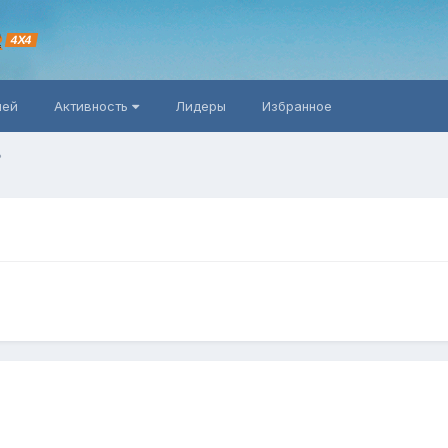
R
4X4
ней
Активность
Лидеры
Избранное
?