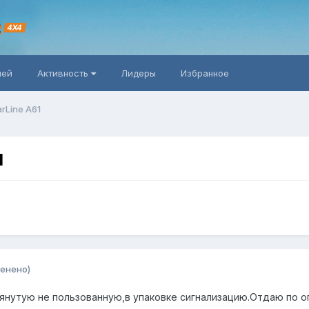
R
4X4
ней
Активность
Лидеры
Избранное
rLine A61
1
енено)
нутую не пользованную,в упаковке сигнализацию.Отдаю по оп