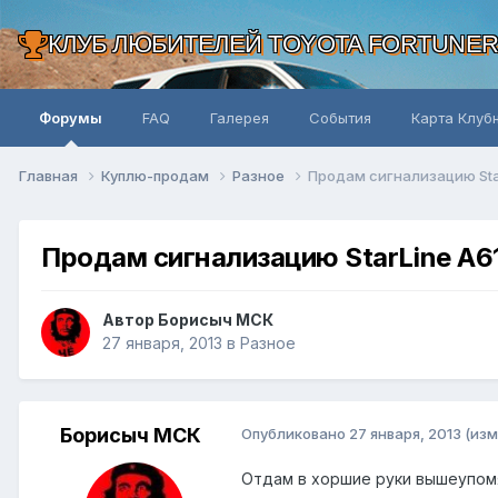
КЛУБ ЛЮБИТЕЛЕЙ TOYOTA FORTUNE
Форумы
FAQ
Галерея
События
Карта Клуб
Главная
Куплю-продам
Разное
Продам сигнализацию Sta
Продам сигнализацию StarLine A6
Автор Борисыч МСК
27 января, 2013
в
Разное
Борисыч МСК
Опубликовано
27 января, 2013
(изм
Отдам в хоршие руки вышеупомя